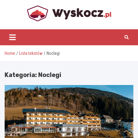
Skip
to
content
www.wyskocz.pl
Home
Lista tekstów
Noclegi
Kategoria:
Noclegi