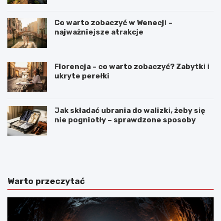
Co warto zobaczyć w Wenecji –
najważniejsze atrakcje
Florencja – co warto zobaczyć? Zabytki i
ukryte perełki
Jak składać ubrania do walizki, żeby się
nie pogniotły – sprawdzone sposoby
N
C
a
o
j
w
p
a
i
r
Warto przeczytać
ę
t
k
o
n
z
i
o
e
b