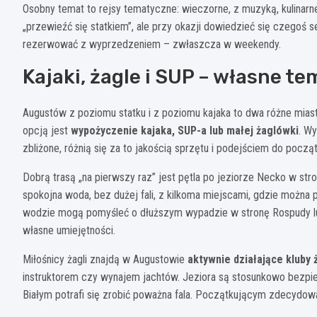
Osobny temat to rejsy tematyczne: wieczorne, z muzyką, kulinarne
„przewieźć się statkiem”, ale przy okazji dowiedzieć się czegoś s
rezerwować z wyprzedzeniem – zwłaszcza w weekendy.
Kajaki, żagle i SUP – własne te
Augustów z poziomu statku i z poziomu kajaka to dwa różne miasta
opcją jest
wypożyczenie kajaka, SUP-a lub małej żaglówki
. Wy
zbliżone, różnią się za to jakością sprzętu i podejściem do począ
Dobrą trasą „na pierwszy raz” jest pętla po jeziorze Necko w str
spokojna woda, bez dużej fali, z kilkoma miejscami, gdzie można 
wodzie mogą pomyśleć o dłuższym wypadzie w stronę Rospudy lub 
własne umiejętności.
Miłośnicy żagli znajdą w Augustowie
aktywnie działające kluby 
instruktorem czy wynajem jachtów. Jeziora są stosunkowo bezpiec
Białym potrafi się zrobić poważna fala. Początkującym zdecydowa