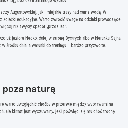
enicznej), bez ekstremalnego wysiłku.
szczy Augustowskiej, jak i miejskie trasy nad samą wodą. W
z ścieżki edukacyjne. Warto zwrócić uwagę na odcinki prowadzące
ięcej niż zwykły spacer „przez las”.
zdłuż jeziora Necko, dalej w stronę Bystrych albo w kierunku Sajna.
 w środku dnia, a warunki do treningu – bardzo przyzwoite.
co poza naturą
które warto uwzględnić choćby w przerwie między wyprawami na
, ale klimat jest wyczuwalny, jeśli poświęci się mu choć trochę