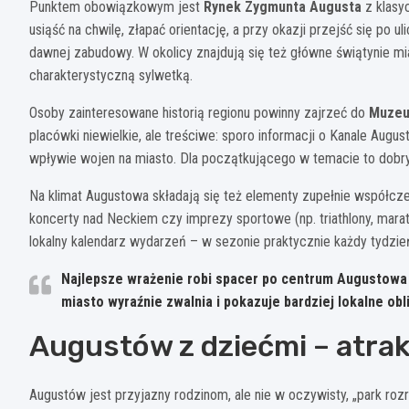
Punktem obowiązkowym jest
Rynek Zygmunta Augusta
z klasy
usiąść na chwilę, złapać orientację, a przy okazji przejść się po
dawnej zabudowy. W okolicy znajdują się też główne świątynie m
charakterystyczną sylwetką.
Osoby zainteresowane historią regionu powinny zajrzeć do
Muzeu
placówki niewielkie, ale treściwe: sporo informacji o Kanale Aug
wpływie wojen na miasto. Dla początkującego w temacie to dobry 
Na klimat Augustowa składają się też elementy zupełnie współcze
koncerty nad Neckiem czy imprezy sportowe (np. triathlony, marat
lokalny kalendarz wydarzeń – w sezonie praktycznie każdy tydzie
Najlepsze wrażenie robi spacer po centrum Augustowa
miasto wyraźnie zwalnia i pokazuje bardziej lokalne obl
Augustów z dziećmi – atrak
Augustów jest przyjazny rodzinom, ale nie w oczywisty, „park ro