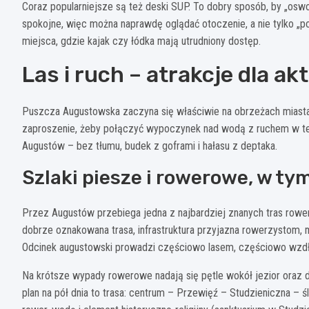
Coraz popularniejsze są też deski SUP. To dobry sposób, by „oswoi
spokojne, więc można naprawdę oglądać otoczenie, a nie tylko „po
miejsca, gdzie kajak czy łódka mają utrudniony dostęp.
Las i ruch – atrakcje dla a
Puszcza Augustowska zaczyna się właściwie na obrzeżach miasta. T
zaproszenie, żeby połączyć wypoczynek nad wodą z ruchem w tere
Augustów – bez tłumu, budek z goframi i hałasu z deptaka.
Szlaki piesze i rowerowe, w ty
Przez Augustów przebiega jedna z najbardziej znanych tras ro
dobrze oznakowana trasa, infrastruktura przyjazna rowerzystom,
Odcinek augustowski prowadzi częściowo lasem, częściowo wzdłu
Na krótsze wypady rowerowe nadają się pętle wokół jezior oraz 
plan na pół dnia to trasa: centrum – Przewięź – Studzieniczna –