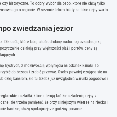
 czy historyczne. To dobry wybór dla osób, które nie chcą tylko
ensownego o regionie. W sezonie letnim bilety na takie rejsy warto
mpo zwiedzania jezior
. Dla osób, które lubią choć odrobinę ruchu, najrozsądniejszą
pożyczalnie działają przy większości plaż i portów, ceny są
tkujących.
onę Bystrych, z możliwością wpłynięcia na odcinek kanału. To
przybić do brzegu i zrobić przerwę. Osoby pewniej czujące się na
dalej kanałem, ale tu trzeba już uwzględnić warunki pogodowe i
żeglarskie
i szkółki, które oferują krótkie szkolenia, rejsy z
zne, ale trzeba pamiętać, że przy silniejszym wietrze na Necku i
nie bardziej służą spokojniejsze godziny poranne.