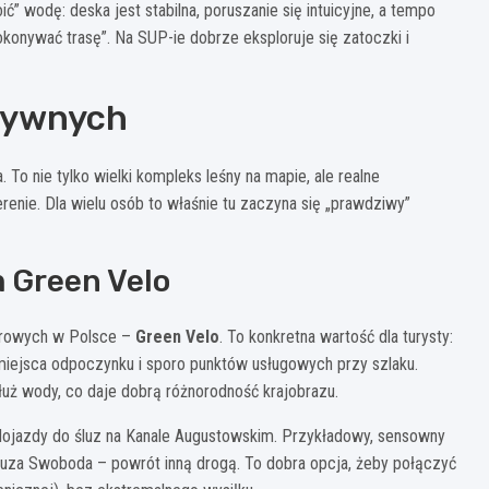
ć” wodę: deska jest stabilna, poruszanie się intuicyjne, a tempo
konywać trasę”. Na SUP-ie dobrze eksploruje się zatoczki i
ktywnych
o nie tylko wielki kompleks leśny na mapie, ale realne
nie. Dla wielu osób to właśnie tu zaczyna się „prawdziwy”
m Green Velo
werowych w Polsce –
Green Velo
. To konkretna wartość dla turysty:
 miejsca odpoczynku i sporo punktów usługowych przy szlaku.
ż wody, co daje dobrą różnorodność krajobrazu.
dojazdy do śluz na Kanale Augustowskim. Przykładowy, sensowny
 śluza Swoboda – powrót inną drogą. To dobra opcja, żeby połączyć