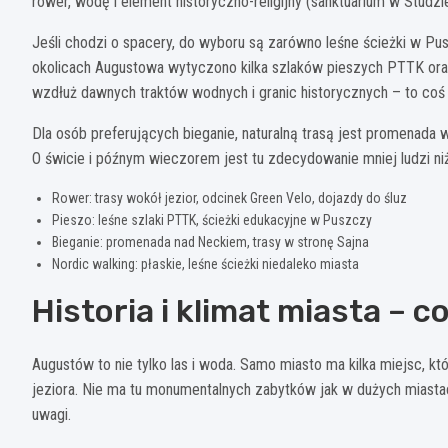
rower, wodę i element historyczno-religijny (sanktuarium w Studzi
Jeśli chodzi o spacery, do wyboru są zarówno leśne ścieżki w Pu
okolicach Augustowa wytyczono kilka szlaków pieszych PTTK ora
wzdłuż dawnych traktów wodnych i granic historycznych – to coś w
Dla osób preferujących bieganie, naturalną trasą jest promenada w
O świcie i późnym wieczorem jest tu zdecydowanie mniej ludzi niż
Rower: trasy wokół jezior, odcinek Green Velo, dojazdy do śluz
Pieszo: leśne szlaki PTTK, ścieżki edukacyjne w Puszczy
Bieganie: promenada nad Neckiem, trasy w stronę Sajna
Nordic walking: płaskie, leśne ścieżki niedaleko miasta
Historia i klimat miasta – 
Augustów to nie tylko las i woda. Samo miasto ma kilka miejsc, 
jeziora. Nie ma tu monumentalnych zabytków jak w dużych miastach
uwagi.