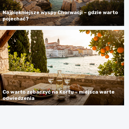
Najpiękniejsze wyspy Chorwacji – gdzie warto
pojechać?
Co warto zobaczyć na Korfu – miejsca warte
odwiedzenia