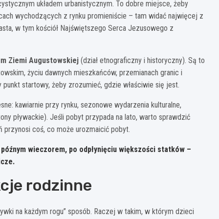
cystycznym układem urbanistycznym. To dobre miejsce, żeby
 ulicach wychodzących z rynku promieniście – tam widać najwięcej z
iasta, w tym kościół Najświętszego Serca Jezusowego z
m Ziemi Augustowskiej
(dział etnograficzny i historyczny). Są to
ustowskim, życiu dawnych mieszkańców, przemianach granic i
punkt startowy, żeby zrozumieć, gdzie właściwie się jest.
sne: kawiarnie przy rynku, sezonowe wydarzenia kulturalne,
ony pływackie). Jeśli pobyt przypada na lato, warto sprawdzić
ń przynosi coś, co może urozmaicić pobyt.
 późnym wieczorem, po odpłynięciu większości statków –
icze.
cje rodzinne
zrywki na każdym rogu” sposób. Raczej w takim, w którym dzieci