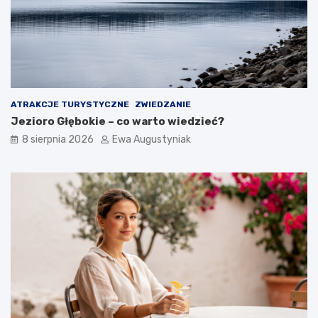
y
w
s
a
p
r
y
t
o
p
o
j
ATRAKCJE TURYSTYCZNE
ZWIEDZANIE
e
Jezioro Głębokie – co warto wiedzieć?
c
h
8 sierpnia 2026
Ewa Augustyniak
a
ć
?