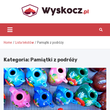
Skip
to
content
www.wyskocz.pl
Home
Lista tekstów
Pamiątki z podróży
Kategoria:
Pamiątki z podróży