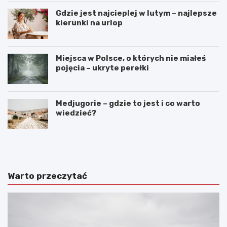
Gdzie jest najcieplej w lutym – najlepsze
kierunki na urlop
Miejsca w Polsce, o których nie miałeś
pojęcia – ukryte perełki
Medjugorie – gdzie to jest i co warto
wiedzieć?
G
N
d
a
z
j
i
p
e
i
Warto przeczytać
l
ę
e
k
ż
n
y
i
M
e
a
j