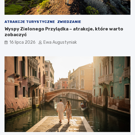
t
w
o
i
p
e
o
d
ATRAKCJE TURYSTYCZNE
ZWIEDZANIE
j
z
Wyspy Zielonego Przylądka – atrakcje, które warto
e
e
zobaczyć
c
n
h
i
16 lipca 2026
Ewa Augustyniak
a
a
ć
?