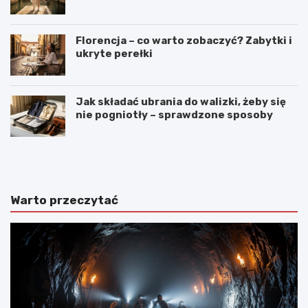
Florencja – co warto zobaczyć? Zabytki i
ukryte perełki
Jak składać ubrania do walizki, żeby się
nie pogniotły – sprawdzone sposoby
N
C
a
o
j
w
p
a
i
r
Warto przeczytać
ę
t
k
o
n
z
i
o
e
b
j
a
s
c
z
z
e
y