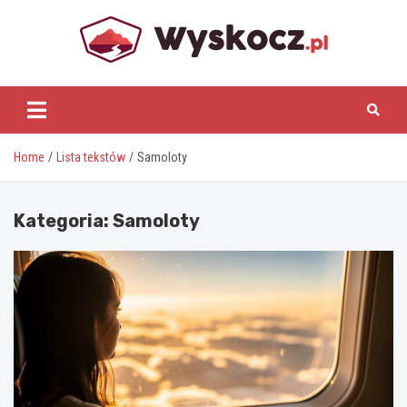
Skip
to
content
www.wyskocz.pl
Home
Lista tekstów
Samoloty
Kategoria:
Samoloty