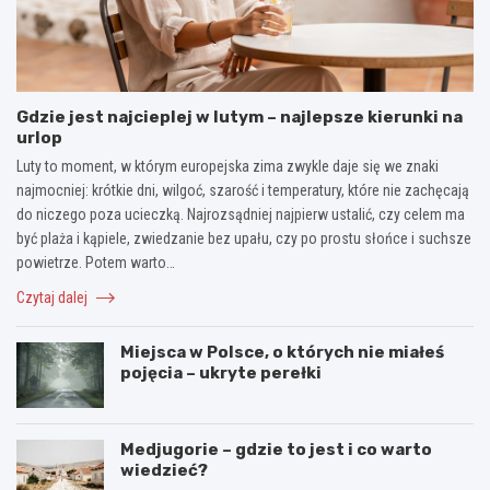
Gdzie jest najcieplej w lutym – najlepsze kierunki na
urlop
Luty to moment, w którym europejska zima zwykle daje się we znaki
najmocniej: krótkie dni, wilgoć, szarość i temperatury, które nie zachęcają
do niczego poza ucieczką. Najrozsądniej najpierw ustalić, czy celem ma
być plaża i kąpiele, zwiedzanie bez upału, czy po prostu słońce i suchsze
powietrze. Potem warto…
Czytaj dalej
Miejsca w Polsce, o których nie miałeś
pojęcia – ukryte perełki
Medjugorie – gdzie to jest i co warto
wiedzieć?