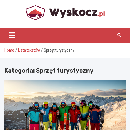
Skip
to
content
www.wyskocz.pl
Home
Lista tekstów
Sprzęt turystyczny
Kategoria:
Sprzęt turystyczny