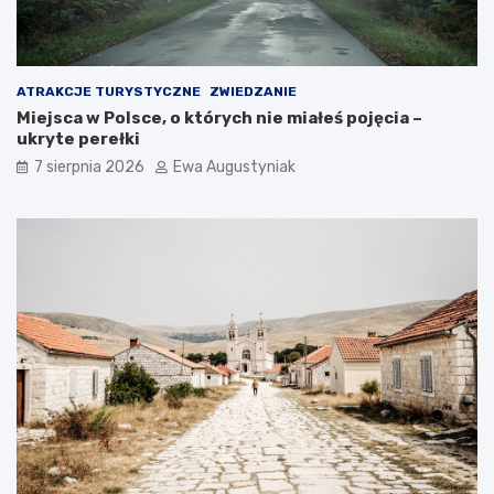
o
p
o
j
ATRAKCJE TURYSTYCZNE
ZWIEDZANIE
e
Miejsca w Polsce, o których nie miałeś pojęcia –
c
ukryte perełki
h
a
7 sierpnia 2026
Ewa Augustyniak
ć
?