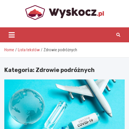
Skip
to
content
www.wyskocz.pl
Home
Lista tekstów
Zdrowie podróżnych
Kategoria:
Zdrowie podróżnych