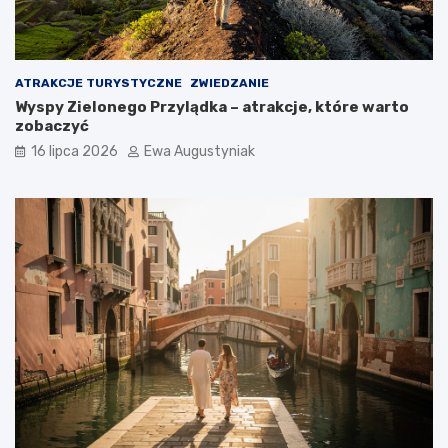
t
w
o
i
p
e
o
d
ATRAKCJE TURYSTYCZNE
ZWIEDZANIE
j
z
Wyspy Zielonego Przylądka – atrakcje, które warto
e
e
zobaczyć
c
n
h
i
16 lipca 2026
Ewa Augustyniak
a
a
ć
?