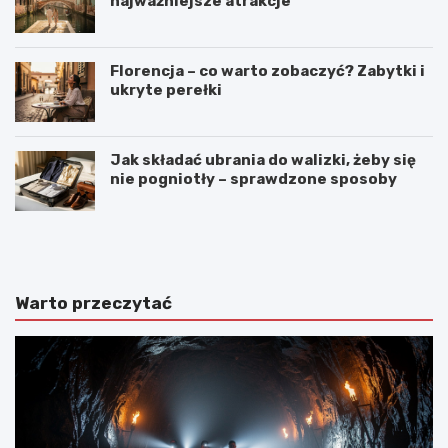
najważniejsze atrakcje
Florencja – co warto zobaczyć? Zabytki i
ukryte perełki
Jak składać ubrania do walizki, żeby się
nie pogniotły – sprawdzone sposoby
N
C
a
o
j
w
p
a
i
r
Warto przeczytać
ę
t
k
o
n
z
i
o
e
b
j
a
s
c
z
z