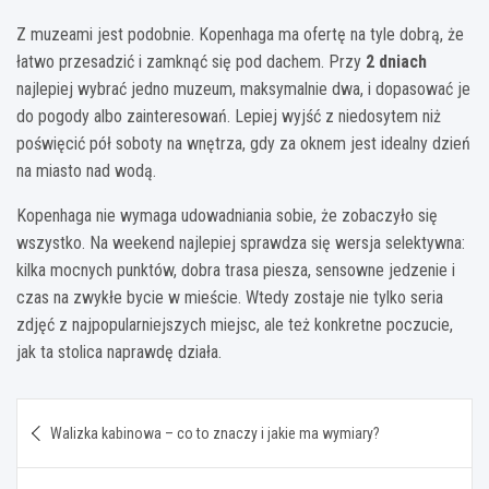
Z muzeami jest podobnie. Kopenhaga ma ofertę na tyle dobrą, że
łatwo przesadzić i zamknąć się pod dachem. Przy
2 dniach
najlepiej wybrać jedno muzeum, maksymalnie dwa, i dopasować je
do pogody albo zainteresowań. Lepiej wyjść z niedosytem niż
poświęcić pół soboty na wnętrza, gdy za oknem jest idealny dzień
na miasto nad wodą.
Kopenhaga nie wymaga udowadniania sobie, że zobaczyło się
wszystko. Na weekend najlepiej sprawdza się wersja selektywna:
kilka mocnych punktów, dobra trasa piesza, sensowne jedzenie i
czas na zwykłe bycie w mieście. Wtedy zostaje nie tylko seria
zdjęć z najpopularniejszych miejsc, ale też konkretne poczucie,
jak ta stolica naprawdę działa.
Nawigacja
Walizka kabinowa – co to znaczy i jakie ma wymiary?
wpisu