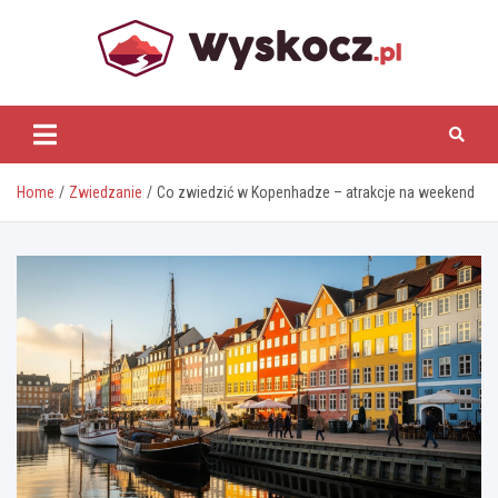
Skip
to
content
www.wyskocz.pl
Home
Zwiedzanie
Co zwiedzić w Kopenhadze – atrakcje na weekend