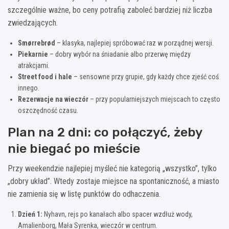
szczególnie ważne, bo ceny potrafią zaboleć bardziej niż liczba
zwiedzających.
Smørrebrød
– klasyka, najlepiej spróbować raz w porządnej wersji.
Piekarnie
– dobry wybór na śniadanie albo przerwę między
atrakcjami.
Street food i hale
– sensowne przy grupie, gdy każdy chce zjeść coś
innego.
Rezerwacje na wieczór
– przy popularniejszych miejscach to często
oszczędność czasu.
Plan na 2 dni: co połączyć, żeby
nie biegać po mieście
Przy weekendzie najlepiej myśleć nie kategorią „wszystko”, tylko
„dobry układ”. Wtedy zostaje miejsce na spontaniczność, a miasto
nie zamienia się w listę punktów do odhaczenia.
Dzień 1:
Nyhavn, rejs po kanałach albo spacer wzdłuż wody,
Amalienborg, Mała Syrenka, wieczór w centrum.