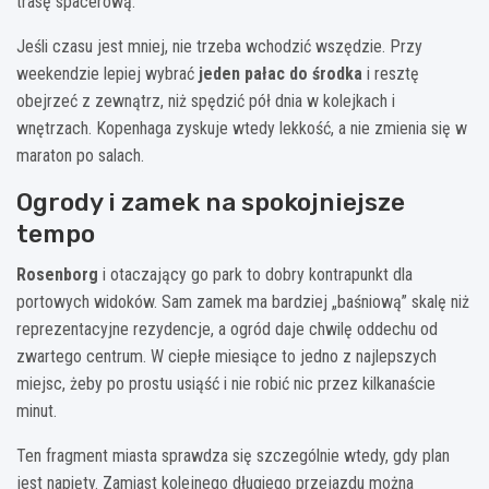
trasę spacerową.
Jeśli czasu jest mniej, nie trzeba wchodzić wszędzie. Przy
weekendzie lepiej wybrać
jeden pałac do środka
i resztę
obejrzeć z zewnątrz, niż spędzić pół dnia w kolejkach i
wnętrzach. Kopenhaga zyskuje wtedy lekkość, a nie zmienia się w
maraton po salach.
Ogrody i zamek na spokojniejsze
tempo
Rosenborg
i otaczający go park to dobry kontrapunkt dla
portowych widoków. Sam zamek ma bardziej „baśniową” skalę niż
reprezentacyjne rezydencje, a ogród daje chwilę oddechu od
zwartego centrum. W ciepłe miesiące to jedno z najlepszych
miejsc, żeby po prostu usiąść i nie robić nic przez kilkanaście
minut.
Ten fragment miasta sprawdza się szczególnie wtedy, gdy plan
jest napięty. Zamiast kolejnego długiego przejazdu można