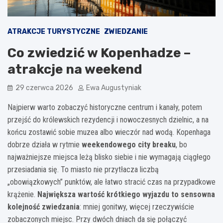
ATRAKCJE TURYSTYCZNE
ZWIEDZANIE
Co zwiedzić w Kopenhadze –
atrakcje na weekend
29 czerwca 2026
Ewa Augustyniak
Najpierw warto zobaczyć historyczne centrum i kanały, potem
przejść do królewskich rezydencji i nowoczesnych dzielnic, a na
końcu zostawić sobie muzea albo wieczór nad wodą. Kopenhaga
dobrze działa w rytmie
weekendowego city breaku
, bo
najważniejsze miejsca leżą blisko siebie i nie wymagają ciągłego
przesiadania się. To miasto nie przytłacza liczbą
„obowiązkowych” punktów, ale łatwo stracić czas na przypadkowe
krążenie.
Największa wartość krótkiego wyjazdu to sensowna
kolejność zwiedzania
: mniej gonitwy, więcej rzeczywiście
zobaczonych miejsc. Przy dwóch dniach da się połączyć