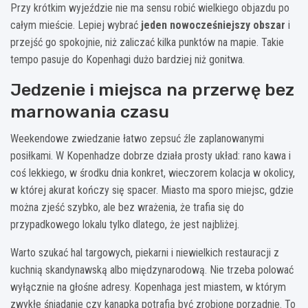
Przy krótkim wyjeździe nie ma sensu robić wielkiego objazdu po
całym mieście. Lepiej wybrać
jeden nowocześniejszy obszar
i
przejść go spokojnie, niż zaliczać kilka punktów na mapie. Takie
tempo pasuje do Kopenhagi dużo bardziej niż gonitwa.
Jedzenie i miejsca na przerwę bez
marnowania czasu
Weekendowe zwiedzanie łatwo zepsuć źle zaplanowanymi
posiłkami. W Kopenhadze dobrze działa prosty układ: rano kawa i
coś lekkiego, w środku dnia konkret, wieczorem kolacja w okolicy,
w której akurat kończy się spacer. Miasto ma sporo miejsc, gdzie
można zjeść szybko, ale bez wrażenia, że trafia się do
przypadkowego lokalu tylko dlatego, że jest najbliżej.
Warto szukać hal targowych, piekarni i niewielkich restauracji z
kuchnią skandynawską albo międzynarodową. Nie trzeba polować
wyłącznie na głośne adresy. Kopenhaga jest miastem, w którym
zwykłe śniadanie czy kanapka potrafią być zrobione porządnie. To