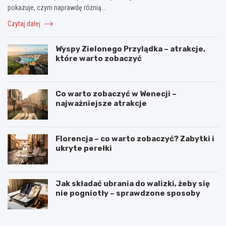
pokazuje, czym naprawdę różnią…
Czytaj dalej
Wyspy Zielonego Przylądka – atrakcje,
które warto zobaczyć
Co warto zobaczyć w Wenecji –
najważniejsze atrakcje
Florencja – co warto zobaczyć? Zabytki i
ukryte perełki
Jak składać ubrania do walizki, żeby się
nie pogniotły – sprawdzone sposoby
N
C
a
o