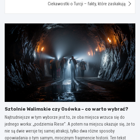
Ciekawostki o Turcji – fakty, które zaskakują
Sztolnie Walimskie czy Osówka – co warto wybrać?
Najtrudniejsze w tym wyborze jest to, że oba miejsca wrzuca się do
jednego worka: „podziemia Riese”. A potem na miejscu okazuje się, że to
nie są dwie wersje tej samej atrakcji, tylko dwa różne sposoby
opowiadania o tym samym, mrocznym fragmencie historii. Ten tekst