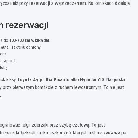
wyższa niż przy rezerwacji z wyprzedzeniem. Na lotniskach działają
m rezerwacji
ija do
400-700 km
w kilka dni.
y auta i zakresu ochrony.
one.
ia wprost.
 dobę.
ack klasy
Toyota Aygo
,
Kia Picanto
albo
Hyundai i10
. Na górskie
y przy pierwszym kontakcie z ruchem lewostronnym. To nie jest
.
tografować felgi, zderzaki oraz szybę czołową. To jest
rys na kołpakach i mikrouszkodzeń, których nikt nie zauważa po