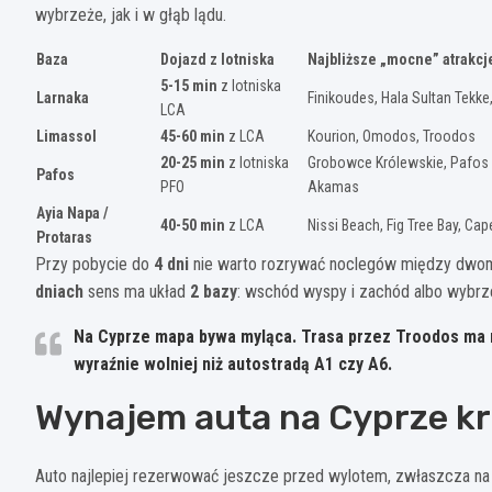
wybrzeże, jak i w głąb lądu.
Baza
Dojazd z lotniska
Najbliższe „mocne” atrakcj
5-15 min
z lotniska
Larnaka
Finikoudes, Hala Sultan Tekk
LCA
Limassol
45-60 min
z LCA
Kourion, Omodos, Troodos
20-25 min
z lotniska
Grobowce Królewskie, Pafos 
Pafos
PFO
Akamas
Ayia Napa /
40-50 min
z LCA
Nissi Beach, Fig Tree Bay, Ca
Protaras
Przy pobycie do
4 dni
nie warto rozrywać noclegów między dwoma
dniach
sens ma układ
2 bazy
: wschód wyspy i zachód albo wybrze
Na Cyprze mapa bywa myląca. Trasa przez
Troodos
ma m
wyraźnie wolniej niż autostradą
A1
czy
A6
.
Wynajem auta na Cyprze kr
Auto najlepiej rezerwować jeszcze przed wylotem, zwłaszcza na