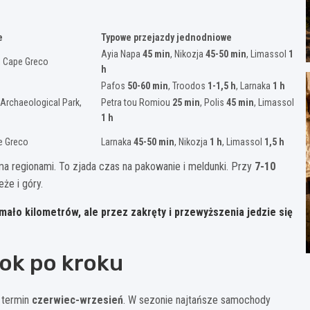
e
Typowe przejazdy jednodniowe
Ayia Napa
45 min
, Nikozja
45-50 min
, Limassol
1
e, Cape Greco
h
Pafos
50-60 min
, Troodos
1-1,5 h
, Larnaka
1 h
Archaeological Park,
Petra tou Romiou
25 min
, Polis
45 min
, Limassol
1 h
pe Greco
Larnaka
45-50 min
, Nikozja
1 h
, Limassol
1,5 h
 regionami. To zjada czas na pakowanie i meldunki. Przy
7-10
że i góry.
ało kilometrów, ale przez zakręty i przewyższenia jedzie się
ok po kroku
 termin
czerwiec-wrzesień
. W sezonie najtańsze samochody