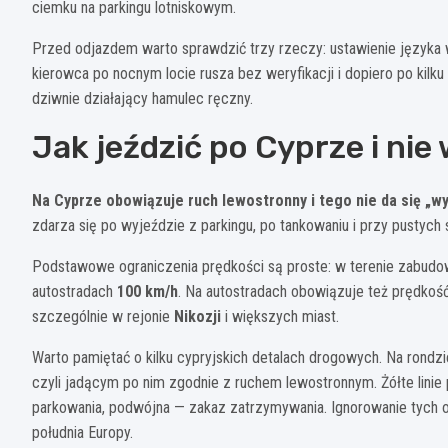
ciemku na parkingu lotniskowym.
Przed odjazdem warto sprawdzić trzy rzeczy: ustawienie języka w n
kierowca po nocnym locie rusza bez weryfikacji i dopiero po kilk
dziwnie działający hamulec ręczny.
Jak jeździć po Cyprze i nie
Na Cyprze obowiązuje ruch lewostronny i tego nie da się „wy
zdarza się po wyjeździe z parkingu, po tankowaniu i przy pustych
Podstawowe ograniczenia prędkości są proste: w terenie zabu
autostradach
100 km/h
. Na autostradach obowiązuje też prędkoś
szczególnie w rejonie
Nikozji
i większych miast.
Warto pamiętać o kilku cypryjskich detalach drogowych. Na rondzi
czyli jadącym po nim zgodnie z ruchem lewostronnym. Żółte lini
parkowania, podwójna — zakaz zatrzymywania. Ignorowanie tych 
południa Europy.