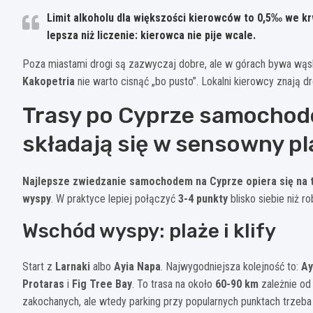
Limit alkoholu dla większości kierowców to
0,5‰
we kr
lepsza niż liczenie: kierowca nie pije wcale.
Poza miastami drogi są zazwyczaj dobre, ale w górach bywa wąsko
Kakopetria
nie warto cisnąć „bo pusto”. Lokalni kierowcy znają d
Trasy po Cyprze samochod
składają się w sensowny pl
Najlepsze zwiedzanie samochodem na Cyprze opiera się na t
wyspy
. W praktyce lepiej połączyć
3-4 punkty
blisko siebie niż r
Wschód wyspy: plaże i klify
Start z
Larnaki
albo
Ayia Napa
. Najwygodniejsza kolejność to:
Ay
Protaras
i
Fig Tree Bay
. To trasa na około
60-90 km
zależnie od 
zakochanych, ale wtedy parking przy popularnych punktach trzeba