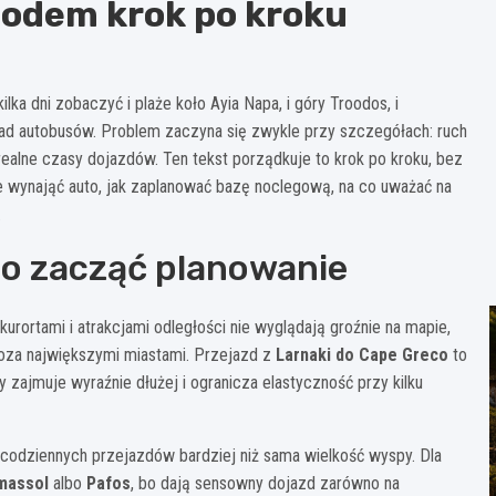
hodem krok po kroku
lka dni zobaczyć i plaże koło Ayia Napa, i góry Troodos, i
ład autobusów. Problem zaczyna się zwykle przy szczegółach: ruch
 realne czasy dojazdów. Ten tekst porządkuje to krok po kroku, bez
e wynająć auto, jak zaplanować bazę noclegową, na co uważać na
.
o zacząć planowanie
kurortami i atrakcjami odległości nie wyglądają groźnie na mapie,
poza największymi miastami. Przejazd z
Larnaki do Cape Greco
to
y zajmuje wyraźnie dłużej i ogranicza elastyczność przy kilku
codziennych przejazdów bardziej niż sama wielkość wyspy. Dla
massol
albo
Pafos
, bo dają sensowny dojazd zarówno na