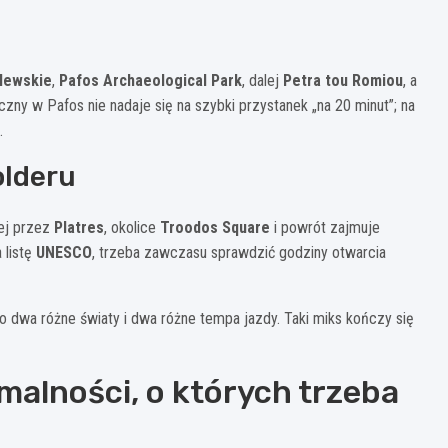
i
lewskie
,
Pafos Archaeological Park
, dalej
Petra tou Romiou
, a
zny w Pafos nie nadaje się na szybki przystanek „na 20 minut”; na
.
olderu
lej przez
Platres
, okolice
Troodos Square
i powrót zajmuje
 listę
UNESCO
, trzeba zawczasu sprawdzić godziny otwarcia
To dwa różne światy i dwa różne tempa jazdy. Taki miks kończy się
malności, o których trzeba