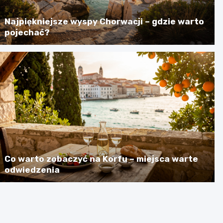
Najpiękniejsze wyspy Chorwacji – gdzie warto
pojechać?
Co warto zobaczyć na Korfu – miejsca warte
odwiedzenia