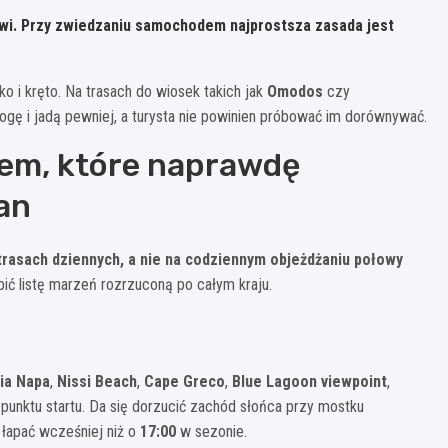
wi. Przy zwiedzaniu samochodem najprostsza zasada jest
 i kręto. Na trasach do wiosek takich jak
Omodos
czy
rogę i jadą pewniej, a turysta nie powinien próbować im dorównywać.
em, które naprawdę
an
rasach dziennych, a nie na codziennym objeżdżaniu połowy
obić listę marzeń rozrzuconą po całym kraju.
ia Napa
,
Nissi Beach
,
Cape Greco
,
Blue Lagoon viewpoint
,
punktu startu. Da się dorzucić zachód słońca przy mostku
 łapać wcześniej niż o
17:00
w sezonie.