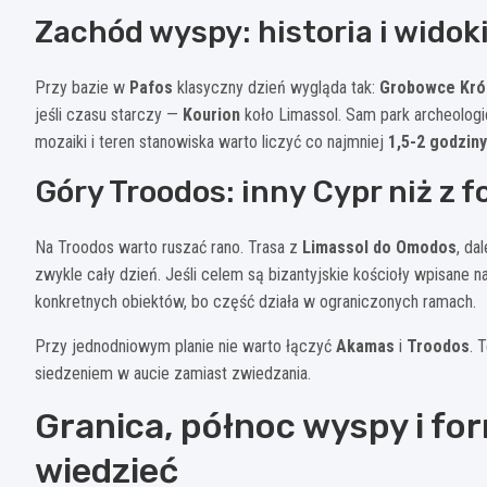
Zachód wyspy: historia i widok
Przy bazie w
Pafos
klasyczny dzień wygląda tak:
Grobowce Kró
jeśli czasu starczy —
Kourion
koło Limassol. Sam park archeologic
mozaiki i teren stanowiska warto liczyć co najmniej
1,5-2 godziny
Góry Troodos: inny Cypr niż z f
Na Troodos warto ruszać rano. Trasa z
Limassol do Omodos
, da
zwykle cały dzień. Jeśli celem są bizantyjskie kościoły wpisane na
konkretnych obiektów, bo część działa w ograniczonych ramach.
Przy jednodniowym planie nie warto łączyć
Akamas
i
Troodos
. 
siedzeniem w aucie zamiast zwiedzania.
Granica, północ wyspy i for
wiedzieć