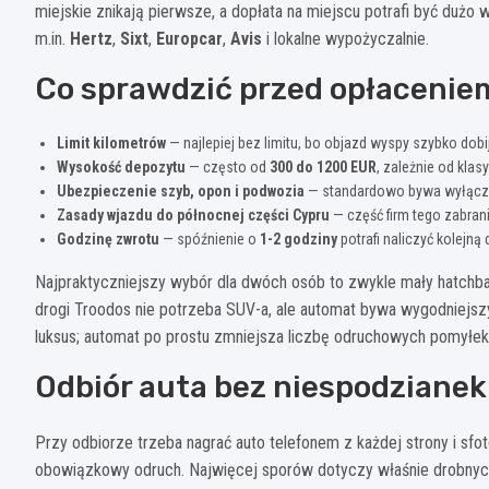
miejskie znikają pierwsze, a dopłata na miejscu potrafi być dużo 
m.in.
Hertz
,
Sixt
,
Europcar
,
Avis
i lokalne wypożyczalnie.
Co sprawdzić przed opłacenie
Limit kilometrów
— najlepiej bez limitu, bo objazd wyspy szybko dob
Wysokość depozytu
— często od
300 do 1200 EUR
, zależnie od klas
Ubezpieczenie szyb, opon i podwozia
— standardowo bywa wyłącz
Zasady wjazdu do północnej części Cypru
— część firm tego zabran
Godzinę zwrotu
— spóźnienie o
1-2 godziny
potrafi naliczyć kolejną
Najpraktyczniejszy wybór dla dwóch osób to zwykle mały hatchb
drogi Troodos nie potrzeba SUV-a, ale automat bywa wygodniejsz
luksus; automat po prostu zmniejsza liczbę odruchowych pomyłek
Odbiór auta bez niespodzianek
Przy odbiorze trzeba nagrać auto telefonem z każdej strony i sfo
obowiązkowy odruch. Najwięcej sporów dotyczy właśnie drobnych 