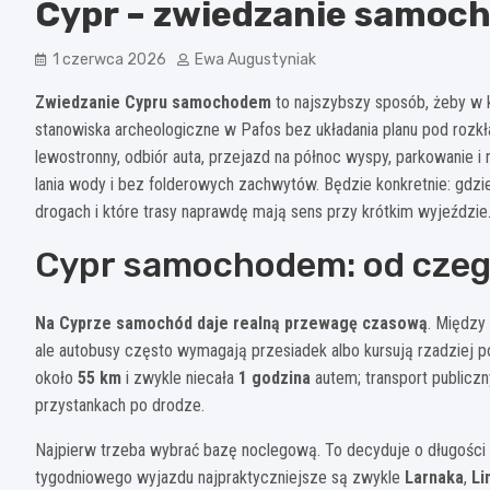
Cypr – zwiedzanie samoc
1 czerwca 2026
Ewa Augustyniak
Zwiedzanie Cypru samochodem
to najszybszy sposób, żeby w ki
stanowiska archeologiczne w Pafos bez układania planu pod rozk
lewostronny, odbiór auta, przejazd na północ wyspy, parkowanie i
lania wody i bez folderowych zachwytów. Będzie konkretnie: gdzi
drogach i które trasy naprawdę mają sens przy krótkim wyjeździe
Cypr samochodem: od czeg
Na Cyprze samochód daje realną przewagę czasową
. Między 
ale autobusy często wymagają przesiadek albo kursują rzadziej 
około
55 km
i zwykle niecała
1 godzina
autem; transport publiczn
przystankach po drodze.
Najpierw trzeba wybrać bazę noclegową. To decyduje o długości 
tygodniowego wyjazdu najpraktyczniejsze są zwykle
Larnaka
,
Li