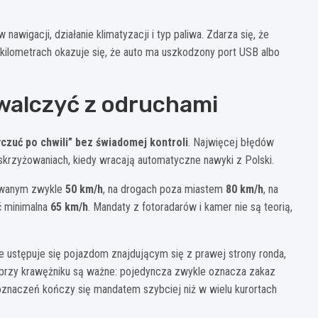
awigacji, działanie klimatyzacji i typ paliwa. Zdarza się, że
u kilometrach okazuje się, że auto ma uszkodzony port USB albo
 walczyć z odruchami
czuć po chwili” bez świadomej kontroli
. Najwięcej błędów
 skrzyżowaniach, kiedy wracają automatyczne nawyki z Polski.
dowanym zwykle
50 km/h
, na drogach poza miastem
80 km/h
, na
ć minimalna
65 km/h
. Mandaty z fotoradarów i kamer nie są teorią,
e ustępuje się pojazdom znajdującym się z prawej strony ronda,
e przy krawężniku są ważne: pojedyncza zwykle oznacza zakaz
oznaczeń kończy się mandatem szybciej niż w wielu kurortach