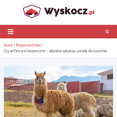
Skip
to
content
www.wyskocz.pl
Home
Bezpieczeństwo
Czy w Peru jest bezpiecznie – aktualna sytuacja i porady dla turystów