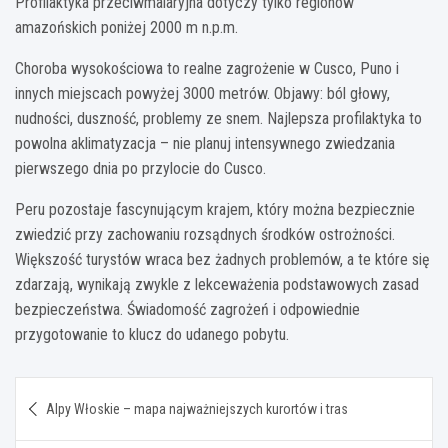
Profilaktyka przeciwmalaryjna dotyczy tylko regionów
amazońskich poniżej 2000 m n.p.m.
Choroba wysokościowa to realne zagrożenie w Cusco, Puno i
innych miejscach powyżej 3000 metrów. Objawy: ból głowy,
nudności, duszność, problemy ze snem. Najlepsza profilaktyka to
powolna aklimatyzacja – nie planuj intensywnego zwiedzania
pierwszego dnia po przylocie do Cusco.
Peru pozostaje fascynującym krajem, który można bezpiecznie
zwiedzić przy zachowaniu rozsądnych środków ostrożności.
Większość turystów wraca bez żadnych problemów, a te które się
zdarzają, wynikają zwykle z lekceważenia podstawowych zasad
bezpieczeństwa. Świadomość zagrożeń i odpowiednie
przygotowanie to klucz do udanego pobytu.
Nawigacja
Alpy Włoskie – mapa najważniejszych kurortów i tras
wpisu