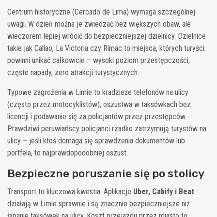
Centrum historyczne (Cercado de Lima) wymaga szczególnej
uwagi. W dzień można je zwiedzać bez większych obaw, ale
wieczorem lepiej wrócić do bezpieczniejszej dzielnicy. Dzielnice
takie jak Callao, La Victoria czy Rímac to miejsca, których turyści
powinni unikać całkowicie – wysoki poziom przestępczości,
częste napady, zero atrakcji turystycznych.
Typowe zagrożenia w Limie to kradzieże telefonów na ulicy
(często przez motocyklistów), oszustwa w taksówkach bez
licencji i podawanie się za policjantów przez przestępców.
Prawdziwi peruwiańscy policjanci rzadko zatrzymują turystów na
ulicy – jeśli ktoś domaga się sprawdzenia dokumentów lub
portfela, to najprawdopodobniej oszust.
Bezpieczne poruszanie się po stolicy
Transport to kluczowa kwestia. Aplikacje
Uber, Cabify i Beat
działają w Limie sprawnie i są znacznie bezpieczniejsze niż
łapanie taksówek na ulicy. Koszt przejazdu przez miasto to