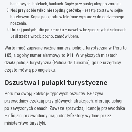
handlowych, hotelach, bankach. Nigdy przy pustej ulicy po zmroku.
Noś przy sobie tylko niezbędną gotówkę
– resztę zostaw w sejfie
hotelowym. Kopia paszportu w telefonie wystarczy do codziennego
noszenia.
Unikaj pustych ulic po zmroku
– nawet w bezpiecznych dzielnicach.
Jeśli trzeba wrócić późno, zamów Ubera.
Warto mieć zapisane ważne numery: policja turystyczna w Peru to
105
, a ogólny numer alarmowy to
911
. W większych miastach
działa policja turystyczna (Policía de Turismo), gdzie urzędnicy
często mówią po angielsku.
Oszustwa i pułapki turystyczne
Peru ma swoją kolekcję typowych oszustw. Fałszywi
przewodnicy czekają przy głównych atrakcjach, oferując usługi
po zawyżonych cenach. Zawsze sprawdzaj licencję przewodnika
– oficjalni przewodnicy mają identyfikatory wydane przez
ministerstwo turystyki.