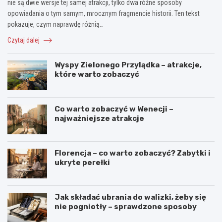
nie są dwie wersje tej samej atrakcji, tylko dwa różne sposoby
opowiadania o tym samym, mrocznym fragmencie historii. Ten tekst
pokazuje, czym naprawdę różnią…
Czytaj dalej
Wyspy Zielonego Przylądka – atrakcje,
które warto zobaczyć
Co warto zobaczyć w Wenecji –
najważniejsze atrakcje
Florencja – co warto zobaczyć? Zabytki i
ukryte perełki
Jak składać ubrania do walizki, żeby się
nie pogniotły – sprawdzone sposoby
N
C