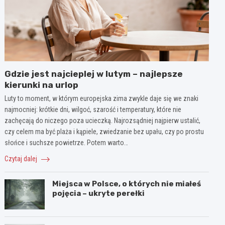
Gdzie jest najcieplej w lutym – najlepsze
kierunki na urlop
Luty to moment, w którym europejska zima zwykle daje się we znaki
najmocniej: krótkie dni, wilgoć, szarość i temperatury, które nie
zachęcają do niczego poza ucieczką. Najrozsądniej najpierw ustalić,
czy celem ma być plaża i kąpiele, zwiedzanie bez upału, czy po prostu
słońce i suchsze powietrze. Potem warto…
Czytaj dalej
Miejsca w Polsce, o których nie miałeś
pojęcia – ukryte perełki