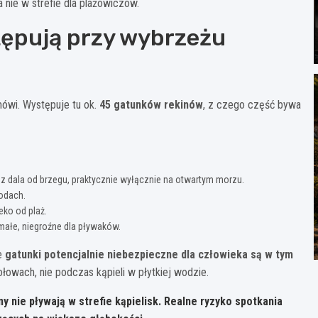
 nie w strefie dla plażowiczów.
tępują przy wybrzeżu
ówi. Występuje tu ok.
45 gatunków rekinów
, z czego część bywa
 z dala od brzegu, praktycznie wyłącznie na otwartym morzu.
odach.
eko od plaż.
, małe, niegroźne dla pływaków.
że
gatunki potencjalnie niebezpieczne dla człowieka są w tym
połowach, nie podczas kąpieli w płytkiej wodzie.
iny
nie pływają w strefie kąpielisk
. Realne ryzyko spotkania