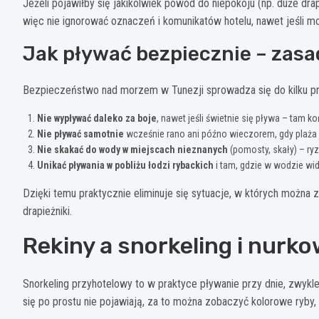
Jeżeli pojawiłby się jakikolwiek powód do niepokoju (np. duże dra
więc nie ignorować oznaczeń i komunikatów hotelu, nawet jeśli m
Jak pływać bezpiecznie – zasa
Bezpieczeństwo nad morzem w Tunezji sprowadza się do kilku pr
Nie wypływać daleko za boje
, nawet jeśli świetnie się pływa – tam k
Nie pływać samotnie
wcześnie rano ani późno wieczorem, gdy plaża j
Nie skakać do wody w miejscach nieznanych
(pomosty, skały) – ryz
Unikać pływania w pobliżu łodzi rybackich
i tam, gdzie w wodzie wida
Dzięki temu praktycznie eliminuje się sytuacje, w których można 
drapieżniki.
Rekiny a snorkeling i nurko
Snorkeling przyhotelowy to w praktyce pływanie przy dnie, zwykl
się po prostu nie pojawiają, za to można zobaczyć kolorowe ryby