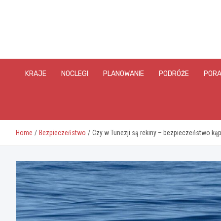
Skip
to
content
KRAJE
NOCLEGI
PLANOWANIE
PODRÓŻE
PORA
Home
Bezpieczeństwo
Czy w Tunezji są rekiny – bezpieczeństwo kąpi