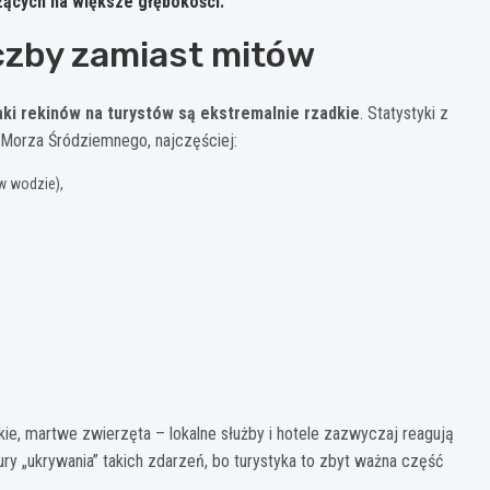
zących na większe głębokości.
iczby zamiast mitów
ki rekinów na turystów są ekstremalnie rzadkie
. Statystyki z
 Morza Śródziemnego, najczęściej:
w wodzie),
kie, martwe zwierzęta – lokalne służby i hotele zazwyczaj reagują
ury „ukrywania” takich zdarzeń, bo turystyka to zbyt ważna część