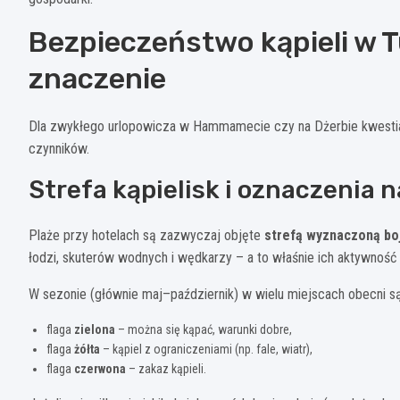
Bezpieczeństwo kąpieli w 
znaczenie
Dla zwykłego urlopowicza w Hammamecie czy na Dżerbie kwestia „c
czynników.
Strefa kąpielisk i oznaczenia n
Plaże przy hotelach są zazwyczaj objęte
strefą wyznaczoną bo
łodzi, skuterów wodnych i wędkarzy – a to właśnie ich aktywność
W sezonie (głównie maj–październik) w wielu miejscach obecni są
flaga
zielona
– można się kąpać, warunki dobre,
flaga
żółta
– kąpiel z ograniczeniami (np. fale, wiatr),
flaga
czerwona
– zakaz kąpieli.