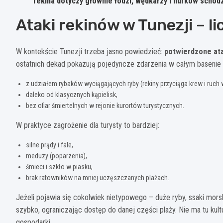
rekina dotyczy głównie łodzi, wędkarzy i nurków schod
Ataki rekinów w Tunezji – l
W kontekście Tunezji trzeba jasno powiedzieć:
potwierdzone ata
ostatnich dekad pokazują pojedyncze zdarzenia w całym basenie
z udziałem rybaków wyciągających ryby (rekiny przyciąga krew i ruch 
daleko od klasycznych kąpielisk,
bez ofiar śmiertelnych w rejonie kurortów turystycznych.
W praktyce zagrożenie dla turysty to bardziej:
silne prądy i fale,
meduzy (poparzenia),
śmieci i szkło w piasku,
brak ratowników na mniej uczęszczanych plażach.
Jeżeli pojawia się cokolwiek nietypowego – duże ryby, ssaki mors
szybko, ograniczając dostęp do danej części plaży. Nie ma tu kult
gospodarki.