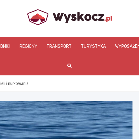
www.wyskocz.pl
DNIKI
REGIONY
TRANSPORT
TURYSTYKA
WYPOSAŻEN
eli i nurkowania