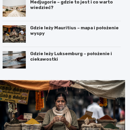
Medjugorie – gdzie to jest i co warto
wiedzieć?
Gdzie leży Mauritius – mapa i położenie
wyspy
Gdzie leży Luksemburg – położenie i
ciekawostki