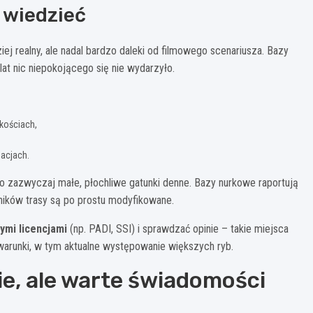
 wiedzieć
ej realny, ale nadal bardzo daleki od filmowego scenariusza. Bazy
lat nic niepokojącego się nie wydarzyło.
kościach,
acjach.
 to zazwyczaj małe, płochliwe gatunki denne. Bazy nurkowe raportują
żników trasy są po prostu modyfikowane.
ymi licencjami
(np. PADI, SSI) i sprawdzać opinie – takie miejsca
 warunki, w tym aktualne występowanie większych ryb.
ie, ale warte świadomości