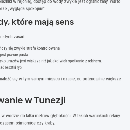
pieżniki w rejonie), dostęp do wody zwykle jest ograniczany. Warto
orze „wygląda spokojnie”.
dy, które mają sens
ostych zasad:
ończy się zwykle strefa kontrolowana.
est prawie pusta.
yko urazów jest większe niż jakiekolwiek spotkanie z rekinem.
ć resztki ryb.
znaleźć się w tym samym miejscu i czasie, co potencjalnie większe
wanie w Tunezji
e w wodzie do kilku metrów głębokości. W takich warunkach rekiny
, czasem ośmiornice czy kraby.