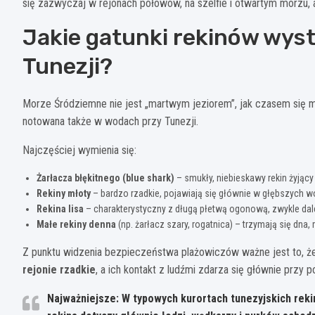
się zazwyczaj w rejonach połowów, na szelfie i otwartym morzu, a
Jakie gatunki rekinów wys
Tunezji?
Morze Śródziemne nie jest „martwym jeziorem”, jak czasem się m
notowana także w wodach przy Tunezji.
Najczęściej wymienia się:
Żarłacza błękitnego (blue shark)
– smukły, niebieskawy rekin żyjący
Rekiny młoty
– bardzo rzadkie, pojawiają się głównie w głębszych w
Rekina lisa
– charakterystyczny z długą płetwą ogonową, zwykle dal
Małe rekiny denna
(np. żarłacz szary, rogatnica) – trzymają się dna
Z punktu widzenia bezpieczeństwa plażowiczów ważne jest to, 
rejonie rzadkie
, a ich kontakt z ludźmi zdarza się głównie przy 
Najważniejsze:
W typowych kurortach tunezyjskich rek