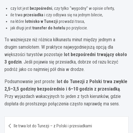
czy lot jest
bezpośredni
, czy tylko “wygodny” w opisie oferty,
ile trwa
przesiadka
i czy odbywa się na jednym bilecie,
na które
lotnisko w Tunezji
prowadzi trasa,
jak długi jest
transfer do hotelu
po przylocie.
To ważniejsze niż różnica kilkunastu minut między jednym a
drugim samolotem. W praktyce najwygodniejszą opcją dla
większości turystów pozostaje
lot bezpośredni trwający około
3 godzin
. Jeśli pojawia się przesiadka, dobrze od razu liczyć
podróż jako co najmniej pół dnia w drodze.
Podsumowanie jest proste:
lot do Tunezji z Polski trwa zwykle
2,5–3,5 godziny bezpośrednio i 6–10 godzin z przesiadką
.
Przy wyjazdach wakacyjnych to jeden z tych kierunków, gdzie
dopłata do prostszego połączenia często naprawdę ma sens.
Nawigacja
Ile trwa lot do Tunezji – z Polski i przesiadkami
wpisu