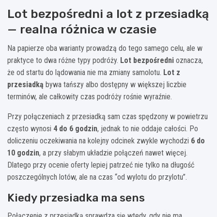
Lot bezpośredni a lot z przesiadką
— realna różnica w czasie
Na papierze oba warianty prowadzą do tego samego celu, ale w
praktyce to dwa różne typy podróży.
Lot bezpośredni
oznacza,
że od startu do lądowania nie ma zmiany samolotu.
Lot z
przesiadką
bywa tańszy albo dostępny w większej liczbie
terminów, ale całkowity czas podróży rośnie wyraźnie.
Przy połączeniach z przesiadką sam czas spędzony w powietrzu
często wynosi
4 do 6 godzin
, jednak to nie oddaje całości. Po
doliczeniu oczekiwania na kolejny odcinek zwykle wychodzi
6 do
10 godzin
, a przy słabym układzie połączeń nawet więcej.
Dlatego przy ocenie oferty lepiej patrzeć nie tylko na długość
poszczególnych lotów, ale na czas “od wylotu do przylotu”.
Kiedy przesiadka ma sens
Połączenie z przesiadką sprawdza się wtedy, gdy nie ma