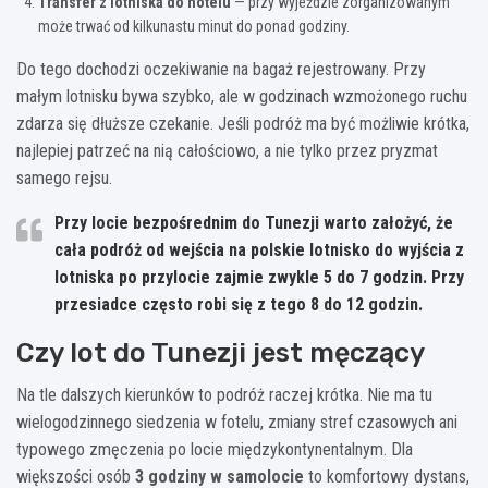
Transfer z lotniska do hotelu
— przy wyjeździe zorganizowanym
może trwać od kilkunastu minut do ponad godziny.
Do tego dochodzi oczekiwanie na bagaż rejestrowany. Przy
małym lotnisku bywa szybko, ale w godzinach wzmożonego ruchu
zdarza się dłuższe czekanie. Jeśli podróż ma być możliwie krótka,
najlepiej patrzeć na nią całościowo, a nie tylko przez pryzmat
samego rejsu.
Przy locie bezpośrednim do Tunezji warto założyć, że
cała podróż od wejścia na polskie lotnisko do wyjścia z
lotniska po przylocie zajmie zwykle 5 do 7 godzin
. Przy
przesiadce często robi się z tego
8 do 12 godzin
.
Czy lot do Tunezji jest męczący
Na tle dalszych kierunków to podróż raczej krótka. Nie ma tu
wielogodzinnego siedzenia w fotelu, zmiany stref czasowych ani
typowego zmęczenia po locie międzykontynentalnym. Dla
większości osób
3 godziny w samolocie
to komfortowy dystans,