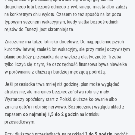
dogodnego lotu bezpośredniego z wybranego miasta albo zależy
na konkretnym dniu wylotu. Czasem to też sposób na lot poza
typowym sezonem wakacyjnym, kiedy siatka bezpośrednich
rejsów do Tunezji jest skromniejsza.
Znaczenie ma także lotnisko docelowe. Do najpopularniejszych
kurortów łatwiej znaleźć lot wakacyjny, ale przy mniej oczywistym
planie podróży przesiadka daje większą elastyczność. Trzeba
tylko liczyć się z tym, że oszczędność finansowa bywa niewielka
w porównaniu z dłuższą i bardziej męczącą podróżą.
Jeśli przesiadka trwa mniej niż godzinę, plan może wyglądać
atrakcyjnie, ale margines bezpieczeństwa robi się mały.
Wystarczy opóźniony start z Polski, dłuższe kołowanie albo
zmiana gate’u i robi się nerwowo. Bezpieczniej wygląda układ z
zapasem
co najmniej 1,5 do 2 godzin
na lotnisku
przesiadkowym.
Przy dłuższych przesiadkach, na przykład
3 do 5 godzin
, podróż