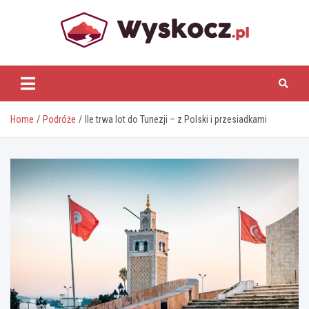
Skip
to
content
www.wyskocz.pl
Home
Podróże
Ile trwa lot do Tunezji – z Polski i przesiadkami