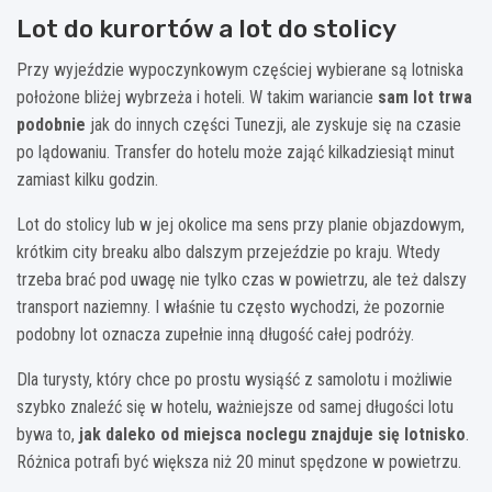
Lot do kurortów a lot do stolicy
Przy wyjeździe wypoczynkowym częściej wybierane są lotniska
położone bliżej wybrzeża i hoteli. W takim wariancie
sam lot trwa
podobnie
jak do innych części Tunezji, ale zyskuje się na czasie
po lądowaniu. Transfer do hotelu może zająć kilkadziesiąt minut
zamiast kilku godzin.
Lot do stolicy lub w jej okolice ma sens przy planie objazdowym,
krótkim city breaku albo dalszym przejeździe po kraju. Wtedy
trzeba brać pod uwagę nie tylko czas w powietrzu, ale też dalszy
transport naziemny. I właśnie tu często wychodzi, że pozornie
podobny lot oznacza zupełnie inną długość całej podróży.
Dla turysty, który chce po prostu wysiąść z samolotu i możliwie
szybko znaleźć się w hotelu, ważniejsze od samej długości lotu
bywa to,
jak daleko od miejsca noclegu znajduje się lotnisko
.
Różnica potrafi być większa niż 20 minut spędzone w powietrzu.