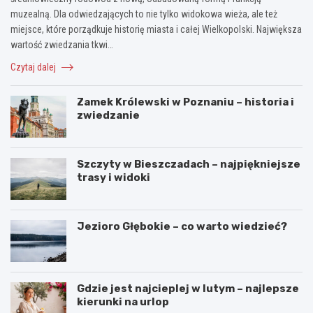
muzealną. Dla odwiedzających to nie tylko widokowa wieża, ale też
miejsce, które porządkuje historię miasta i całej Wielkopolski. Największa
wartość zwiedzania tkwi…
Czytaj dalej
Zamek Królewski w Poznaniu – historia i
zwiedzanie
Szczyty w Bieszczadach – najpiękniejsze
trasy i widoki
Jezioro Głębokie – co warto wiedzieć?
Gdzie jest najcieplej w lutym – najlepsze
kierunki na urlop