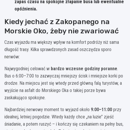
zapas czasu na spokojne złapanie busa lub ewentualne
opóźnienia.
Kiedy jechać z Zakopanego na
Morskie Oko, żeby nie zwariować
Czas wyjazdu ma większy wpływ na komfort podróży niż sama
długość trasy. Kilka sprawdzonych zasad oszczędza sporo
nerwów:
Najwygodniej celować w
bardzo wczesne godziny poranne
.
Bus o 6:00–7:00 to zazwyczaj mniejszy ścisk i mniejsze korki po
drodze. Na miejscu jest się wtedy przed główną falą turystów, a
wyjście na asfalt do Morskiego Oka o takiej porze bywa
zaskakująco spokojne.
Najbardziej nerwowy moment to wyjazd około
9:00–11:00
przy
idealnej, letniej pogodzie. Wtedy każdy chce „na luzie” zjeść
śniadanie, a potem ruszyć – i kończy się czekaniem na pełny bus,