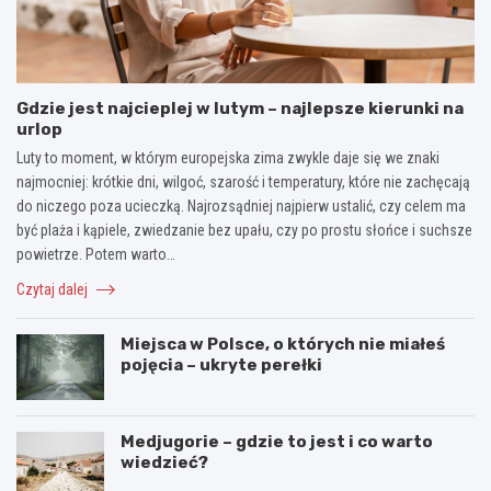
Gdzie jest najcieplej w lutym – najlepsze kierunki na
urlop
Luty to moment, w którym europejska zima zwykle daje się we znaki
najmocniej: krótkie dni, wilgoć, szarość i temperatury, które nie zachęcają
do niczego poza ucieczką. Najrozsądniej najpierw ustalić, czy celem ma
być plaża i kąpiele, zwiedzanie bez upału, czy po prostu słońce i suchsze
powietrze. Potem warto…
Czytaj dalej
Miejsca w Polsce, o których nie miałeś
pojęcia – ukryte perełki
Medjugorie – gdzie to jest i co warto
wiedzieć?