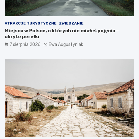
o
p
o
j
ATRAKCJE TURYSTYCZNE
ZWIEDZANIE
e
Miejsca w Polsce, o których nie miałeś pojęcia –
c
ukryte perełki
h
a
7 sierpnia 2026
Ewa Augustyniak
ć
?