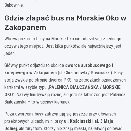
Bukowinie.
Gdzie złapać bus na Morskie Oko w
Zakopanem
Wbrew pozorom busy na Morskie Oko nie odjeżdżają z jednego
oczywistego miejsca. Jest kilka punktów, ale najważniejszy jest
jeden:
Główny punkt odjazdu to okolice
dworca autobusowego i
kolejowego w Zakopanem
(ul. Chramcówki / Kościuszki). Busy
stoją zwykle po stronie dworca PKS, na zatoczkach oznaczonych
kartkami w szybie typu „
PALENICA BIAŁCZAŃSKA / MORSKIE
OKO
”. Nazwy linii bywają różne, ale jeśli na tabliczce jest Palenica
Białczańska – to właściwy kierunek.
Poza dworcem, busy zatrzymują się jeszcze przy głównych
przelotowych ulicach, m.in. przy
ul. Kościuszki
i
al. 3 Maja
Dolnej
, ale turystom, którzy nie znają miasta, najłatwiej celować