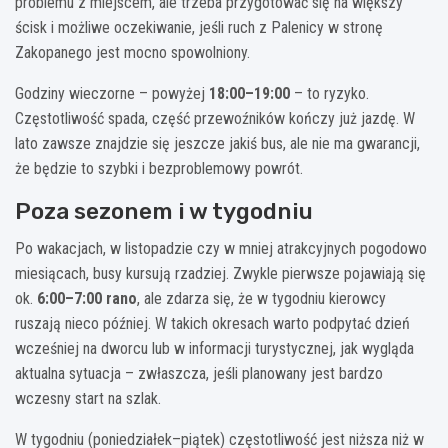
problemu z miejscem, ale trzeba przygotować się na większy
ścisk i możliwe oczekiwanie, jeśli ruch z Palenicy w stronę
Zakopanego jest mocno spowolniony.
Godziny wieczorne – powyżej
18:00–19:00
– to ryzyko.
Częstotliwość spada, część przewoźników kończy już jazdę. W
lato zawsze znajdzie się jeszcze jakiś bus, ale nie ma gwarancji,
że będzie to szybki i bezproblemowy powrót.
Poza sezonem i w tygodniu
Po wakacjach, w listopadzie czy w mniej atrakcyjnych pogodowo
miesiącach, busy kursują rzadziej. Zwykle pierwsze pojawiają się
ok.
6:00–7:00 rano
, ale zdarza się, że w tygodniu kierowcy
ruszają nieco później. W takich okresach warto podpytać dzień
wcześniej na dworcu lub w informacji turystycznej, jak wygląda
aktualna sytuacja – zwłaszcza, jeśli planowany jest bardzo
wczesny start na szlak.
W tygodniu (poniedziałek–piątek) częstotliwość jest niższa niż w