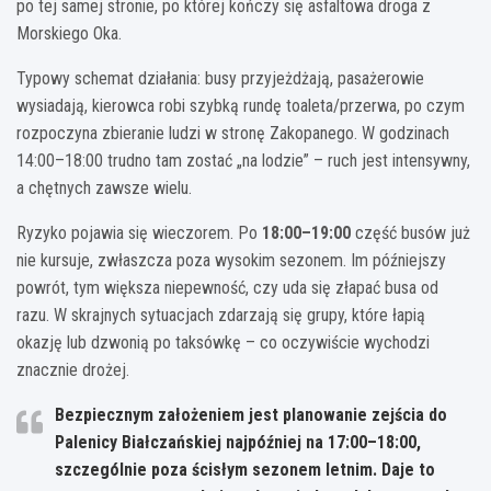
po tej samej stronie, po której kończy się asfaltowa droga z
Morskiego Oka.
Typowy schemat działania: busy przyjeżdżają, pasażerowie
wysiadają, kierowca robi szybką rundę toaleta/przerwa, po czym
rozpoczyna zbieranie ludzi w stronę Zakopanego. W godzinach
14:00–18:00 trudno tam zostać „na lodzie” – ruch jest intensywny,
a chętnych zawsze wielu.
Ryzyko pojawia się wieczorem. Po
18:00–19:00
część busów już
nie kursuje, zwłaszcza poza wysokim sezonem. Im późniejszy
powrót, tym większa niepewność, czy uda się złapać busa od
razu. W skrajnych sytuacjach zdarzają się grupy, które łapią
okazję lub dzwonią po taksówkę – co oczywiście wychodzi
znacznie drożej.
Bezpiecznym założeniem jest planowanie zejścia do
Palenicy Białczańskiej najpóźniej na
17:00–18:00
,
szczególnie poza ścisłym sezonem letnim. Daje to