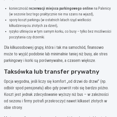
konieczność
rezerwacji miejsca parkingowego online
na Palenicy
(w sezonie bez tego praktycznie nie ma szans na wjazd),
spory koszt parkingu (w ostatnich latach rząd wielkości
kilkudziesięciu złotych za dzień),
ryzyko utknięcia w tym samym korku, co busy – tylko bez możliwości
poczytania czy drzemki.
Dla kilkuosobowej grupy, która i tak ma samochód, finansowo
może to wyjść podobnie lub minimalnie taniej niż busy, ale stres
parkingowy i korki są porównywalne, a czasem większe.
Taksówka lub transfer prywatny
Opcja wygodna, jeśli liczy się komfort „od drzwi do drzwi” (np.
odbiór spod pensjonatu) albo gdy powrót robi się bardzo późno.
Koszt jest jednak zdecydowanie wyższy niż bus – w zależności
od sezonu i firmy potrafi przekroczyć nawet kilkaset złotych w
obie strony.