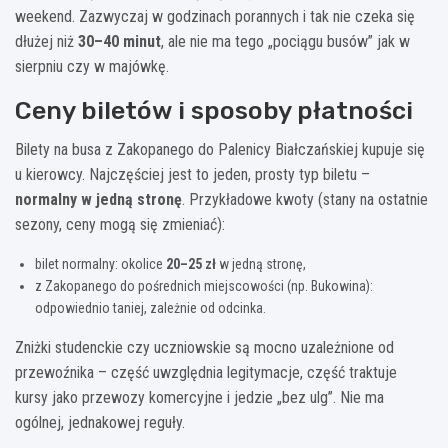
weekend. Zazwyczaj w godzinach porannych i tak nie czeka się
dłużej niż
30–40 minut
, ale nie ma tego „pociągu busów” jak w
sierpniu czy w majówkę.
Ceny biletów i sposoby płatności
Bilety na busa z Zakopanego do Palenicy Białczańskiej kupuje się
u kierowcy. Najczęściej jest to jeden, prosty typ biletu –
normalny w jedną stronę
. Przykładowe kwoty (stany na ostatnie
sezony, ceny mogą się zmieniać):
bilet normalny: okolice
20–25 zł
w jedną stronę,
z Zakopanego do pośrednich miejscowości (np. Bukowina):
odpowiednio taniej, zależnie od odcinka.
Zniżki studenckie czy uczniowskie są mocno uzależnione od
przewoźnika – część uwzględnia legitymacje, część traktuje
kursy jako przewozy komercyjne i jedzie „bez ulg”. Nie ma
ogólnej, jednakowej reguły.