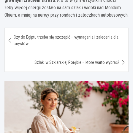
głównym źródłem stresu
. A o to w tym wszystkim chodzi –
żeby więcej energii zostało na sam szlak i widoki nad Morskim
Okiem, a mniej na nerwy przy rondach i zatoczkach autobusowych.
Nawigacja
Czy do Egiptu trzeba się szczepić – wymagania i zalecenia dla
wpisu
turystów
Szlaki w Szklarskiej Porębie – które warto wybrać?