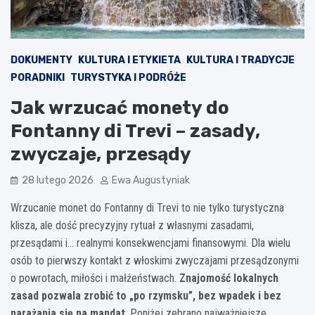
DOKUMENTY
KULTURA I ETYKIETA
KULTURA I TRADYCJE
PORADNIKI
TURYSTYKA I PODRÓŻE
Jak wrzucać monety do
Fontanny di Trevi – zasady,
zwyczaje, przesądy
28 lutego 2026
Ewa Augustyniak
Wrzucanie monet do Fontanny di Trevi to nie tylko turystyczna
klisza, ale dość precyzyjny rytuał z własnymi zasadami,
przesądami i… realnymi konsekwencjami finansowymi. Dla wielu
osób to pierwszy kontakt z włoskimi zwyczajami przesądzonymi
o powrotach, miłości i małżeństwach.
Znajomość lokalnych
zasad pozwala zrobić to „po rzymsku”, bez wpadek i bez
narażania się na mandat
. Poniżej zebrano najważniejsze