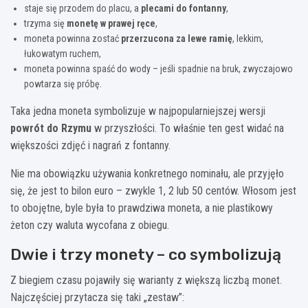
staje się przodem do placu, a
plecami do fontanny
,
trzyma się
monetę w prawej ręce
,
moneta powinna zostać
przerzucona za lewe ramię
, lekkim,
łukowatym ruchem,
moneta powinna spaść do wody – jeśli spadnie na bruk, zwyczajowo
powtarza się próbę.
Taka jedna moneta symbolizuje w najpopularniejszej wersji
powrót do Rzymu
w przyszłości. To właśnie ten gest widać na
większości zdjęć i nagrań z fontanny.
Nie ma obowiązku używania konkretnego nominału, ale przyjęło
się, że jest to bilon euro – zwykle 1, 2 lub 50 centów. Włosom jest
to obojętne, byle była to prawdziwa moneta, a nie plastikowy
żeton czy waluta wycofana z obiegu.
Dwie i trzy monety – co symbolizują
Z biegiem czasu pojawiły się warianty z większą liczbą monet.
Najczęściej przytacza się taki „zestaw”: