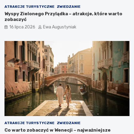
o
d
ATRAKCJE TURYSTYCZNE
ZWIEDZANIE
j
z
Wyspy Zielonego Przylądka – atrakcje, które warto
e
e
zobaczyć
c
n
h
i
16 lipca 2026
Ewa Augustyniak
a
a
ć
?
ATRAKCJE TURYSTYCZNE
ZWIEDZANIE
Co warto zobaczyć w Wenecji – najważniejsze