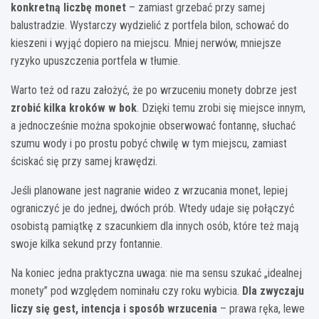
konkretną liczbę monet
– zamiast grzebać przy samej
balustradzie. Wystarczy wydzielić z portfela bilon, schować do
kieszeni i wyjąć dopiero na miejscu. Mniej nerwów, mniejsze
ryzyko upuszczenia portfela w tłumie.
Warto też od razu założyć, że po wrzuceniu monety dobrze jest
zrobić kilka kroków w bok
. Dzięki temu zrobi się miejsce innym,
a jednocześnie można spokojnie obserwować fontannę, słuchać
szumu wody i po prostu pobyć chwilę w tym miejscu, zamiast
ściskać się przy samej krawędzi.
Jeśli planowane jest nagranie wideo z wrzucania monet, lepiej
ograniczyć je do jednej, dwóch prób. Wtedy udaje się połączyć
osobistą pamiątkę z szacunkiem dla innych osób, które też mają
swoje kilka sekund przy fontannie.
Na koniec jedna praktyczna uwaga: nie ma sensu szukać „idealnej
monety” pod względem nominału czy roku wybicia.
Dla zwyczaju
liczy się gest, intencja i sposób wrzucenia
– prawa ręka, lewe