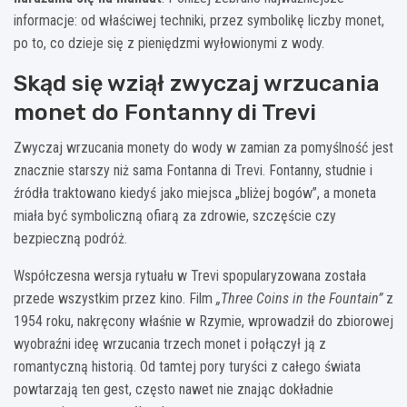
informacje: od właściwej techniki, przez symbolikę liczby monet,
po to, co dzieje się z pieniędzmi wyłowionymi z wody.
Skąd się wziął zwyczaj wrzucania
monet do Fontanny di Trevi
Zwyczaj wrzucania monety do wody w zamian za pomyślność jest
znacznie starszy niż sama Fontanna di Trevi. Fontanny, studnie i
źródła traktowano kiedyś jako miejsca „bliżej bogów”, a moneta
miała być symboliczną ofiarą za zdrowie, szczęście czy
bezpieczną podróż.
Współczesna wersja rytuału w Trevi spopularyzowana została
przede wszystkim przez kino. Film
„Three Coins in the Fountain”
z
1954 roku, nakręcony właśnie w Rzymie, wprowadził do zbiorowej
wyobraźni ideę wrzucania trzech monet i połączył ją z
romantyczną historią. Od tamtej pory turyści z całego świata
powtarzają ten gest, często nawet nie znając dokładnie