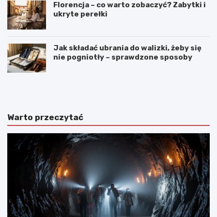
Florencja – co warto zobaczyć? Zabytki i
ukryte perełki
Jak składać ubrania do walizki, żeby się
nie pogniotły – sprawdzone sposoby
N
C
a
o
j
w
p
a
i
r
Warto przeczytać
ę
t
k
o
n
z
i
o
e
b
j
a
s
c
z
z
e
y
w
ć
y
n