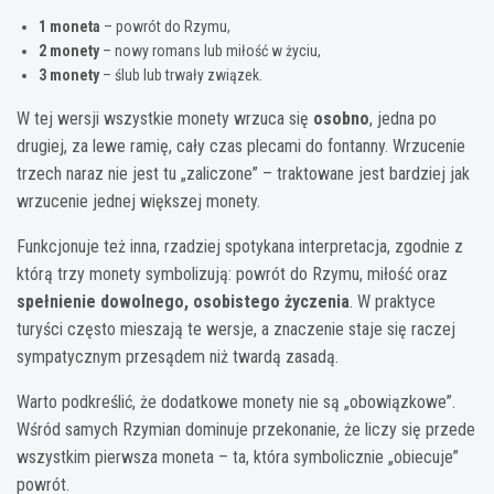
1 moneta
– powrót do Rzymu,
2 monety
– nowy romans lub miłość w życiu,
3 monety
– ślub lub trwały związek.
W tej wersji wszystkie monety wrzuca się
osobno
, jedna po
drugiej, za lewe ramię, cały czas plecami do fontanny. Wrzucenie
trzech naraz nie jest tu „zaliczone” – traktowane jest bardziej jak
wrzucenie jednej większej monety.
Funkcjonuje też inna, rzadziej spotykana interpretacja, zgodnie z
którą trzy monety symbolizują: powrót do Rzymu, miłość oraz
spełnienie dowolnego, osobistego życzenia
. W praktyce
turyści często mieszają te wersje, a znaczenie staje się raczej
sympatycznym przesądem niż twardą zasadą.
Warto podkreślić, że dodatkowe monety nie są „obowiązkowe”.
Wśród samych Rzymian dominuje przekonanie, że liczy się przede
wszystkim pierwsza moneta – ta, która symbolicznie „obiecuje”
powrót.