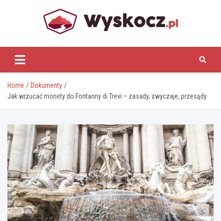
Skip
to
content
www.wyskocz.pl
Home
Dokumenty
Jak wrzucać monety do Fontanny di Trevi – zasady, zwyczaje, przesądy