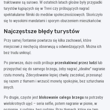
traktowane są surowo. W ostatnich latach głośne były przypadki
turystów kąpiących się w Trevi czy próbujących nagrać
spektakularne filmiki do mediów społecznościowych. Skończyło
się to wysokimi mandatami i sporym oburzeniem mieszkańców.
Najczęstsze błędy turystów
Przy samej fontannie powtarza się kilka zachowań, które
miejscowi z niechęcią obserwują u odwiedzających. Można ich
bez trudu uniknąć.
Po pierwsze, dużo osób próbuje
przeskakiwać przez ludzi
lub
przepychać się do samego brzegu, żeby nagrać „idealne” nagranie
rzutu monetą. Zdecydowanie lepiej chwilę zaczekać, przesunąć
się razem z tłumem i wrzucić monetę spokojnie, bez szturchania
innych.
Po drugie, częste jest
blokowanie całego brzegu
na potrzeby
wielokrotnych ujęć – seria selfie, potem nagranie w pionie, w
poziomie, z rodziną, bez rodziny. Przy tłumach, które się tam