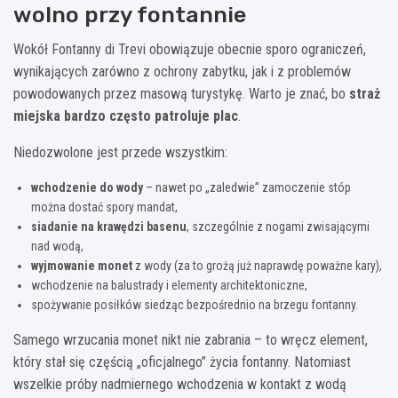
wolno przy fontannie
Wokół Fontanny di Trevi obowiązuje obecnie sporo ograniczeń,
wynikających zarówno z ochrony zabytku, jak i z problemów
powodowanych przez masową turystykę. Warto je znać, bo
straż
miejska bardzo często patroluje plac
.
Niedozwolone jest przede wszystkim:
wchodzenie do wody
– nawet po „zaledwie” zamoczenie stóp
można dostać spory mandat,
siadanie na krawędzi basenu
, szczególnie z nogami zwisającymi
nad wodą,
wyjmowanie monet
z wody (za to grożą już naprawdę poważne kary),
wchodzenie na balustrady i elementy architektoniczne,
spożywanie posiłków siedząc bezpośrednio na brzegu fontanny.
Samego wrzucania monet nikt nie zabrania – to wręcz element,
który stał się częścią „oficjalnego” życia fontanny. Natomiast
wszelkie próby nadmiernego wchodzenia w kontakt z wodą