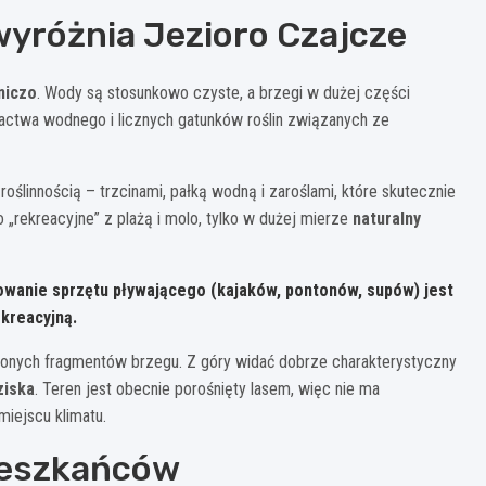
 wyróżnia Jezioro Czajcze
niczo
. Wody są stosunkowo czyste, a brzegi w dużej części
actwa wodnego i licznych gatunków roślin związanych ze
oślinnością – trzcinami, pałką wodną i zaroślami, które skutecznie
 „rekreacyjne” z plażą i molo, tylko w dużej mierze
naturalny
wanie sprzętu pływającego (kajaków, pontonów, supów) jest
ekreacyjną.
onych fragmentów brzegu. Z góry widać dobrze charakterystyczny
ziska
. Teren jest obecnie porośnięty lasem, więc nie ma
 miejscu klimatu.
mieszkańców