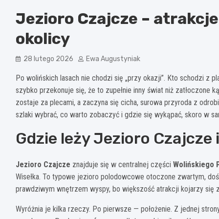
Jezioro Czajcze – atrakcje,
okolicy
28 lutego 2026
Ewa Augustyniak
Po wolińskich lasach nie chodzi się „przy okazji”. Kto schodzi z
szybko przekonuje się, że to zupełnie inny świat niż zatłoczone ką
zostaje za plecami, a zaczyna się cicha, surowa przyroda z odrobiną
szlaki wybrać, co warto zobaczyć i gdzie się wykąpać, skoro w s
Gdzie leży Jezioro Czajcze 
Jezioro Czajcze
znajduje się w centralnej części
Wolińskiego 
Wisełka. To typowe jezioro polodowcowe otoczone zwartym, dość 
prawdziwym wnętrzem wyspy, bo większość atrakcji kojarzy się z
Wyróżnia je kilka rzeczy. Po pierwsze — położenie. Z jednej strony