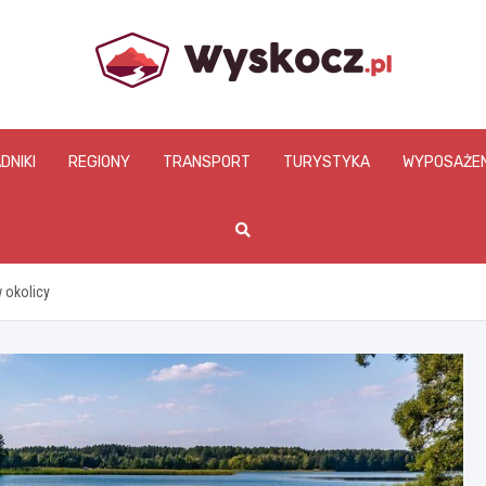
www.wyskocz.pl
DNIKI
REGIONY
TRANSPORT
TURYSTYKA
WYPOSAŻEN
w okolicy