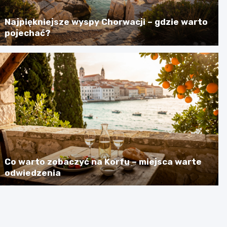
Najpiękniejsze wyspy Chorwacji – gdzie warto
pojechać?
Co warto zobaczyć na Korfu – miejsca warte
odwiedzenia