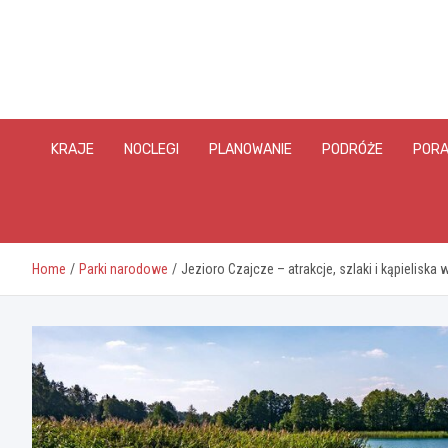
Skip
to
content
KRAJE
NOCLEGI
PLANOWANIE
PODRÓŻE
PORA
Home
Parki narodowe
Jezioro Czajcze – atrakcje, szlaki i kąpieliska 