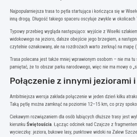
Najpopularniejsza trasa to pętla startująca i kończąca się w Wise
inną drogą. Długość takiego spaceru oscyluje zwykle w okolicach
Typowy przebieg wygląda następująco: wyjście z Wisełki szlakie
widokowego na jezioro, dalsze obejście jego brzegiem, a następn
czytelnie oznakowany, ale na rozdrożach warto zerknąć na mapę (t
Trasa polecana jest także mniej wprawionym osobom – nie ma tu s
pamiętać, że to obszar parku narodowego, więc nie ma mowy o „skr
Połączenie z innymi jeziorami i
Ambitniejsza wersja zakłada połączenie w jeden dzień kilku atrakc
Taką pętlę można zamknąć na poziomie 12–15 km, co przy spokoj
Ciekawym rozwiązaniem dla osób lubiących dłuższe trasy jest w
kierunku
Świętouścia
. Łącząc odcinek nad Czajcze z fragmentem
wycieczkę: jeziora, bukowe lasy, punktowe widoki na Zalew Szczec