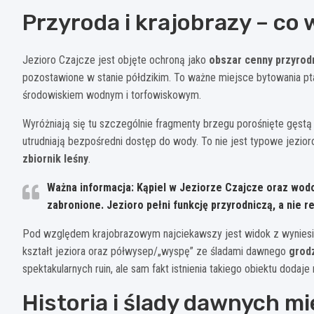
Przyroda i krajobrazy – co
Jezioro Czajcze jest objęte ochroną jako
obszar cenny przyrod
pozostawione w stanie półdzikim. To ważne miejsce bytowania pt
środowiskiem wodnym i torfowiskowym.
Wyróżniają się tu szczególnie fragmenty brzegu porośnięte gęstą r
utrudniają bezpośredni dostęp do wody. To nie jest typowe jezioro
zbiornik leśny
.
Ważna informacja:
Kąpiel w Jeziorze Czajcze oraz wodo
zabronione. Jezioro pełni funkcję przyrodniczą, a nie r
Pod względem krajobrazowym najciekawszy jest widok z wyniesi
kształt jeziora oraz półwysep/„wyspę” ze śladami dawnego
grod
spektakularnych ruin, ale sam fakt istnienia takiego obiektu dodaje
Historia i ślady dawnych 