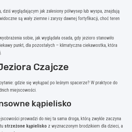
iu, dziś wyglądającym jak zalesiony półwysep lub wyspa, znajdują
idoczne są wały ziemne i zarysy dawnej fortyfikacji, choć teren
wyobrażenia sobie, jak wyglądała osada, gdy jezioro stanowiło
ciekawy punkt, dla pozostałych – klimatyczna ciekawostka, która
.
 Jeziora Czajcze
 pytanie: gdzie się wykąpać po leśnym spacerze? W praktyce do
ednich miejscowości.
ensowne kąpielisko
ejscowości prowadzi do niej ta sama droga, którą zwykle zaczyna
 tu
strzeżone kąpielisko
z wyznaczonym brodzikiem dla dzieci, a