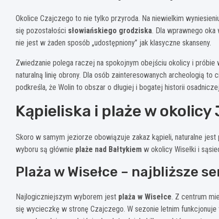
Okolice Czajczego to nie tylko przyroda. Na niewielkim wyniesien
się pozostałości
słowiańskiego grodziska
. Dla wprawnego oka w
nie jest w żaden sposób „udostępniony” jak klasyczne skanseny.
Zwiedzanie polega raczej na spokojnym obejściu okolicy i próbie 
naturalną linię obrony. Dla osób zainteresowanych archeologią to 
podkreśla, że Wolin to obszar o długiej i bogatej historii osadniczej
Kąpieliska i plaże w okolicy
Skoro w samym jeziorze obowiązuje zakaz kąpieli, naturalne jest
wyboru są głównie
plaże nad Bałtykiem
w okolicy Wisełki i sąsi
Plaża w Wisełce – najbliższe s
Najlogiczniejszym wyborem jest
plaża w Wisełce
. Z centrum mi
się wycieczkę w stronę Czajczego. W sezonie letnim funkcjonuje