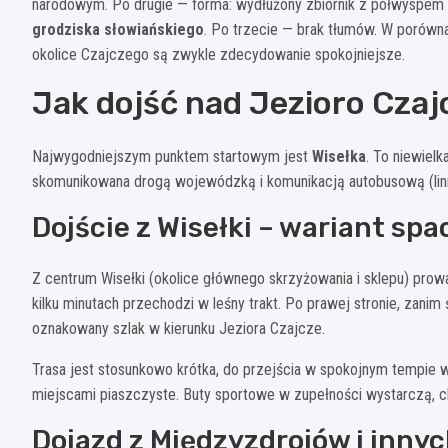
narodowym. Po drugie — forma: wydłużony zbiornik z półwyspem i 
grodziska słowiańskiego
. Po trzecie — brak tłumów. W porówna
okolice Czajczego są zwykle zdecydowanie spokojniejsze.
Jak dojść nad Jezioro Czaj
Najwygodniejszym punktem startowym jest
Wisełka
. To niewie
skomunikowana drogą wojewódzką i komunikacją autobusową (lini
Dojście z Wisełki – wariant sp
Z centrum Wisełki (okolice głównego skrzyżowania i sklepu) prowa
kilku minutach przechodzi w leśny trakt. Po prawej stronie, zani
oznakowany szlak w kierunku Jeziora Czajcze.
Trasa jest stosunkowo krótka, do przejścia w spokojnym tempie 
miejscami piaszczyste. Buty sportowe w zupełności wystarczą, ch
Dojazd z Międzyzdrojów i inny