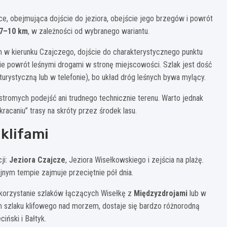
łce, obejmująca dojście do jeziora, obejście jego brzegów i powrót
7–10 km
, w zależności od wybranego wariantu.
m w kierunku Czajczego, dojście do charakterystycznego punktu
ie powrót leśnymi drogami w stronę miejscowości. Szlak jest dość
urystyczną lub w telefonie), bo układ dróg leśnych bywa mylący.
tromych podejść ani trudnego technicznie terenu. Warto jednak
acaniu” trasy na skróty przez środek lasu.
 klifami
ji:
Jeziora Czajcze
, Jeziora Wisełkowskiego i zejścia na plażę.
nym tempie zajmuje przeciętnie pół dnia.
ykorzystanie szlaków łączących Wisełkę z
Międzyzdrojami
lub w
 szlaku klifowego nad morzem, dostaje się bardzo różnorodną
iński i Bałtyk.