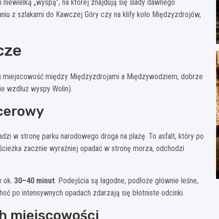
niewielką „wyspą”, na której znajdują się ślady dawnego
niu z szlakami do Kawczej Góry czy na klify koło Międzyzdrojów,
cze
lka miejscowość między Międzyzdrojami a Międzywodziem, dobrze
e wzdłuż wyspy Wolin).
acerowy
dzi w stronę parku narodowego droga na plażę. To asfalt, który po
m ścieżka zacznie wyraźniej opadać w stronę morza, odchodzi
w ok.
30–40 minut
. Podejścia są łagodne, podłoże głównie leśne,
oć po intensywnych opadach zdarzają się błotniste odcinki.
ch miejscowości