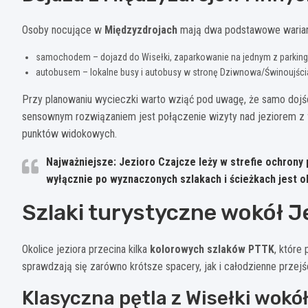
Osoby nocujące w
Międzyzdrojach
mają dwa podstawowe warian
samochodem – dojazd do Wisełki, zaparkowanie na jednym z parkingów 
autobusem – lokalne busy i autobusy w stronę Dziwnowa/Świnoujścia
Przy planowaniu wycieczki warto wziąć pod uwagę, że samo dojści
sensownym rozwiązaniem jest połączenie wizyty nad jeziorem z
punktów widokowych.
Najważniejsze:
Jezioro Czajcze leży w strefie ochrony
wyłącznie po wyznaczonych szlakach i ścieżkach jest o
Szlaki turystyczne wokół J
Okolice jeziora przecina kilka
kolorowych szlaków PTTK
, które
sprawdzają się zarówno krótsze spacery, jak i całodzienne przejśc
Klasyczna pętla z Wisełki wokół