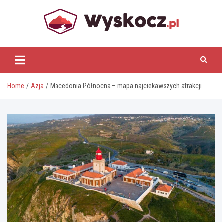
Skip
to
content
www.wyskocz.pl
Home
Azja
Macedonia Północna – mapa najciekawszych atrakcji