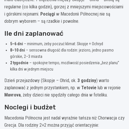
regularne (co kilka godzin), gorzej z mniejszymi miejscowościami
i górskimi rejonami.
Pociągi
w Macedonii Północnej nie są
dobrym wyborem – są rzadkie i powolne.
Ile dni zaplanować
5–6 dni
– minimum, żeby poczuć klimat: Skopje + Ochryd
8–10 dni
– sensowna długość dla rodzin: jezioro, jedno pasmo
górskie, 2–3 miasta
2 tygodnie
– spokojne tempo, możliwość posiedzenia „bez planu”
kilka dni w jednym miejscu
Dzień przejazdowy (Skopje – Ohrid, ok.
3 godziny
) warto
zaplanować z jednym przystankiem, np. w
Tetovie
lub w rejonie
Mavrova
, żeby dzieci nie spędziły całego dnia w foteliku.
Noclegi i budżet
Macedonia Północna jest nadal wyraźnie tańsza niż Chorwacja czy
Grecja. Dla rodziny 2+2 można przyjąć orientacyjnie: