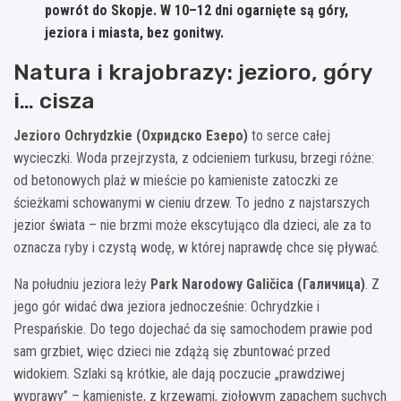
powrót do Skopje. W 10–12 dni ogarnięte są góry,
jeziora i miasta, bez gonitwy.
Natura i krajobrazy: jezioro, góry
i… cisza
Jezioro Ochrydzkie (Охридско Езеро)
to serce całej
wycieczki. Woda przejrzysta, z odcieniem turkusu, brzegi różne:
od betonowych plaż w mieście po kamieniste zatoczki ze
ścieżkami schowanymi w cieniu drzew. To jedno z najstarszych
jezior świata – nie brzmi może ekscytująco dla dzieci, ale za to
oznacza ryby i czystą wodę, w której naprawdę chce się pływać.
Na południu jeziora leży
Park Narodowy Galičica (Галичица)
. Z
jego gór widać dwa jeziora jednocześnie: Ochrydzkie i
Prespańskie. Do tego dojechać da się samochodem prawie pod
sam grzbiet, więc dzieci nie zdążą się zbuntować przed
widokiem. Szlaki są krótkie, ale dają poczucie „prawdziwej
wyprawy” – kamieniste, z krzewami, ziołowym zapachem suchych