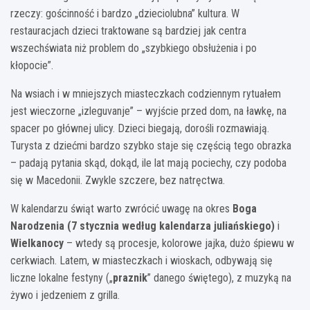
rzeczy: gościnność i bardzo „dzieciolubna” kultura. W
restauracjach dzieci traktowane są bardziej jak centra
wszechświata niż problem do „szybkiego obsłużenia i po
kłopocie”.
Na wsiach i w mniejszych miasteczkach codziennym rytuałem
jest wieczorne „izleguvanje” – wyjście przed dom, na ławkę, na
spacer po głównej ulicy. Dzieci biegają, dorośli rozmawiają.
Turysta z dziećmi bardzo szybko staje się częścią tego obrazka
– padają pytania skąd, dokąd, ile lat mają pociechy, czy podoba
się w Macedonii. Zwykle szczere, bez natręctwa.
W kalendarzu świąt warto zwrócić uwagę na okres
Boga
Narodzenia (7 stycznia według kalendarza juliańskiego)
i
Wielkanocy
– wtedy są procesje, kolorowe jajka, dużo śpiewu w
cerkwiach. Latem, w miasteczkach i wioskach, odbywają się
liczne lokalne festyny („
praznik
” danego świętego), z muzyką na
żywo i jedzeniem z grilla.