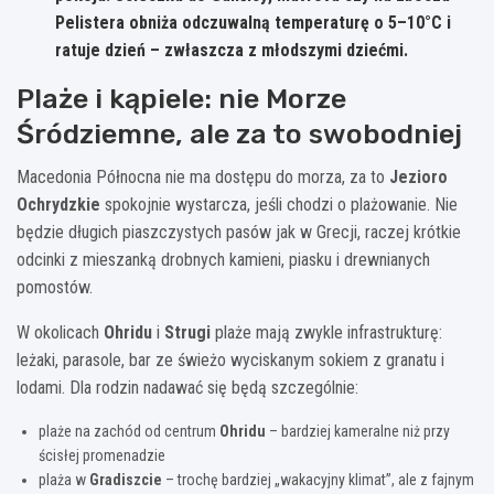
Pelistera
obniża odczuwalną temperaturę o 5–10°C i
ratuje dzień – zwłaszcza z młodszymi dziećmi.
Plaże i kąpiele: nie Morze
Śródziemne, ale za to swobodniej
Macedonia Północna nie ma dostępu do morza, za to
Jezioro
Ochrydzkie
spokojnie wystarcza, jeśli chodzi o plażowanie. Nie
będzie długich piaszczystych pasów jak w Grecji, raczej krótkie
odcinki z mieszanką drobnych kamieni, piasku i drewnianych
pomostów.
W okolicach
Ohridu
i
Strugi
plaże mają zwykle infrastrukturę:
leżaki, parasole, bar ze świeżo wyciskanym sokiem z granatu i
lodami. Dla rodzin nadawać się będą szczególnie:
plaże na zachód od centrum
Ohridu
– bardziej kameralne niż przy
ścisłej promenadzie
plaża w
Gradiszcie
– trochę bardziej „wakacyjny klimat”, ale z fajnym