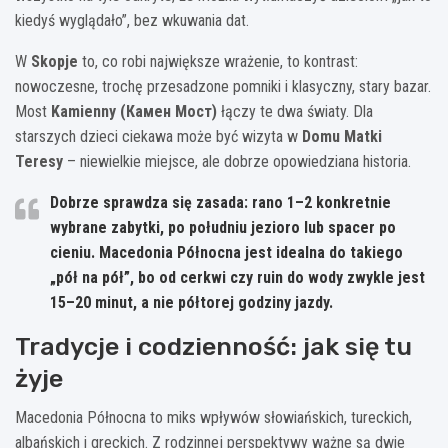
kiedyś wyglądało”, bez wkuwania dat.
W
Skopje
to, co robi największe wrażenie, to kontrast:
nowoczesne, trochę przesadzone pomniki i klasyczny, stary bazar.
Most
Kamienny (Камен Мост)
łączy te dwa światy. Dla
starszych dzieci ciekawa może być wizyta w
Domu Matki
Teresy
– niewielkie miejsce, ale dobrze opowiedziana historia.
Dobrze sprawdza się zasada: rano 1–2 konkretnie
wybrane zabytki, po południu jezioro lub spacer po
cieniu. Macedonia Północna jest idealna do takiego
„pół na pół”, bo od cerkwi czy ruin do wody zwykle jest
15–20 minut, a nie półtorej godziny jazdy.
Tradycje i codzienność: jak się tu
żyje
Macedonia Północna to miks wpływów słowiańskich, tureckich,
albańskich i greckich. Z rodzinnej perspektywy ważne są dwie