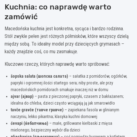
Kuchnia: co naprawdę warto
zamówić
Macedońska kuchnia jest konkretna, sycąca i bardzo rodzinna.
Stół zwykle pełen jest różnych półmisków, które wszyscy dzielą
między sobą. To idealny model przy dziecięcych grymasach –
każdy znajdzie coś, co mu zasmakuje.
Kluczowe rzeczy, których naprawdę warto spróbować:
šopska salata (шопска салата)
– sałatka z pomidorów, ogórków,
papryki i ogromnej ilości startego sera; niby proste, ale przy
macedońskich pomidorach smakuje inaczej niż w domu
ajvar (ајвар)
– pasta z pieczonej papryki, czasem z bakłażanem;
idealna do chleba, dzieci często wciągają ją jak smarowidło
tavče gravče (тавче гравче)
– zapiekana fasola w glinianym
naczyniu, lekko pikantna; klasyka kuchni domowej
ćevapi (ќебапчиња)
– małe, grillowane kiełbaski z mięsa
mielonego; bezpieczny wybór dla dzieci
pljeskavica (пљескавица)
– coś pomiędzy burgerem a kotletem,