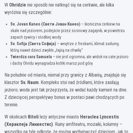
W
Ohridzie
nie sposób nie natknąć się na cerkwie, ale kilka
wyróżnia się szczególnie:
Sv. Jovan Kaneo (Свети Јован Канео)
– ikoniczna cerkiew na
skale nad jeziorem; podejście przez sosnowy zagajnik, w powietrzu
zapach żywicy i słodkiej wody
Sv. Sofija (Света Софија)
– wnętrze z freskami, klimat zadumy,
którą nawet dzieci zwykle „łapią na chwilę”
Twierdza cara Samuela
– nie jest ogromna, ale widok na całe jezioro
i dachy Ohridu wynagradza krótki marsz pod górę
Na południe od miasta, niemal przy granicy z Albanią, znajduje się
klasztor
Sv. Naum
. Kompleks stoi nad źródłami, które zasilają
jezioro; woda jest tak przejrzysta, że widać każdy kamień na dnie.
Z dziecięcej perspektywy bonus w postaci pawi chodzących po
terenie.
W okolicach
Bitoli
leży antyczne miasto
Heraclea Lyncestis
(Хераклеја Линкестис)
. Ruiny amfiteatru, mozaiki, kolumny –
wszystko na tyle odkryte, że można wytłumaczyć dzieciom „jak to