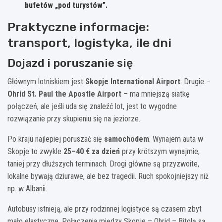
bufetów „pod turystów”.
Praktyczne informacje:
transport, logistyka, ile dni
Dojazd i poruszanie się
Głównym lotniskiem jest
Skopje International Airport
. Drugie –
Ohrid St. Paul the Apostle Airport
– ma mniejszą siatkę
połączeń, ale jeśli uda się znaleźć lot, jest to wygodne
rozwiązanie przy skupieniu się na jeziorze.
Po kraju najlepiej poruszać się
samochodem
. Wynajem auta w
Skopje to zwykle
25–40 € za dzień
przy krótszym wynajmie,
taniej przy dłuższych terminach. Drogi główne są przyzwoite,
lokalne bywają dziurawe, ale bez tragedii. Ruch spokojniejszy niż
np. w Albanii.
Autobusy istnieją, ale przy rodzinnej logistyce są czasem zbyt
mało elastyczne. Połączenia między Skopje – Ohrid – Bitolą są