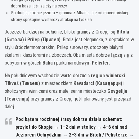
dobra baza, jeśli zależy na ciszy
Po drugiej stronie jeziora – granica z Albanią, ale od macedońskiej
strony spokojnie wystarczy atrakcji na tydzień
Jeszcze bardziej na południe, blisko granicy z Grecją, są
Bitola
(Битола)
i
Prilep (Прилеп)
. Bitola jest elegancka, z deptakiem w
stylu śródziemnomorskim, Prilep surowszy, otoczony białymi
skałami i klasztorami na zboczach. Oba miasta dobrze łączą się z
pobytem w górach
Baba
i parku narodowym
Pelister
.
Na południowym wschodzie warto dorzucić
region winiarski
Tikveš (Тиквеш)
z miasteczkiem
Kavadarci (Кавадарци)
i
okolicznymi winnicami oraz małe, senne miasteczko
Gevgelija
(Гевгелија)
przy granicy z Grecją, jeśli planowany jest przejazd
dalej.
Pod kątem rodzinnej trasy dobrze działa schemat:
przylot do
Skopje
→ 1–2 dni w stolicy → 4–6 dni nad
Jeziorem Ochrydzkim
→ 2–3 dni w
Bitoli / Pelisterze
→