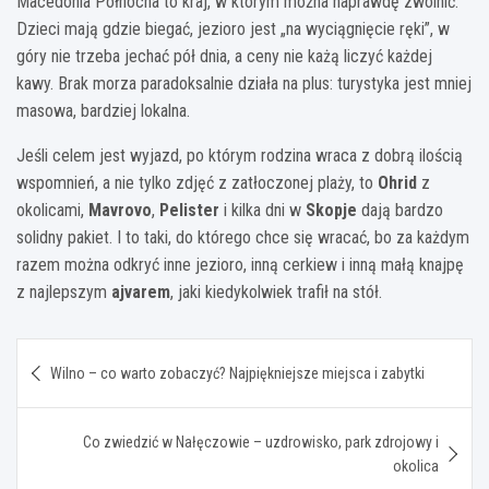
Macedonia Północna to kraj, w którym można naprawdę zwolnić.
Dzieci mają gdzie biegać, jezioro jest „na wyciągnięcie ręki”, w
góry nie trzeba jechać pół dnia, a ceny nie każą liczyć każdej
kawy. Brak morza paradoksalnie działa na plus: turystyka jest mniej
masowa, bardziej lokalna.
Jeśli celem jest wyjazd, po którym rodzina wraca z dobrą ilością
wspomnień, a nie tylko zdjęć z zatłoczonej plaży, to
Ohrid
z
okolicami,
Mavrovo
,
Pelister
i kilka dni w
Skopje
dają bardzo
solidny pakiet. I to taki, do którego chce się wracać, bo za każdym
razem można odkryć inne jezioro, inną cerkiew i inną małą knajpę
z najlepszym
ajvarem
, jaki kiedykolwiek trafił na stół.
Nawigacja
Wilno – co warto zobaczyć? Najpiękniejsze miejsca i zabytki
wpisu
Co zwiedzić w Nałęczowie – uzdrowisko, park zdrojowy i
okolica