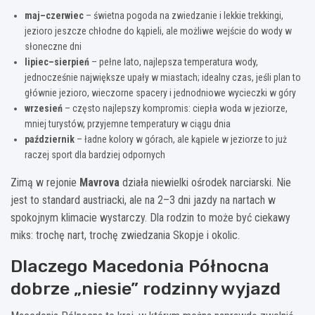
maj–czerwiec
– świetna pogoda na zwiedzanie i lekkie trekkingi,
jezioro jeszcze chłodne do kąpieli, ale możliwe wejście do wody w
słoneczne dni
lipiec–sierpień
– pełne lato, najlepsza temperatura wody,
jednocześnie największe upały w miastach; idealny czas, jeśli plan to
głównie jezioro, wieczorne spacery i jednodniowe wycieczki w góry
wrzesień
– często najlepszy kompromis: ciepła woda w jeziorze,
mniej turystów, przyjemne temperatury w ciągu dnia
październik
– ładne kolory w górach, ale kąpiele w jeziorze to już
raczej sport dla bardziej odpornych
Zimą w rejonie
Mavrova
działa niewielki ośrodek narciarski. Nie
jest to standard austriacki, ale na 2–3 dni jazdy na nartach w
spokojnym klimacie wystarczy. Dla rodzin to może być ciekawy
miks: trochę nart, trochę zwiedzania Skopje i okolic.
Dlaczego Macedonia Północna
dobrze „niesie” rodzinny wyjazd