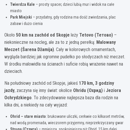
Twierdza Kale
– prosty spacer, dzieci lubią mur i widok na całe
miasto
Park Miejski
– przydatny, gdy rodzina ma dość zwiedzania, plac
zabaw i dużo cienia
Około
50 km na zachód od Skopje
leży
Tetovo (Тетово)
–
niekonieczne na nocleg, ale za to z jedną perełką:
Malowany
Meczet (Šarena Džamija)
. Cały w kolorowych ornamentach,
wygląda bardziej jak ogromne pudełko po słodyczach niż meczet.
W środku malowidła na ścianach i suficie robią wrażenie nawet na
dzieciach.
Na południowy zachód od Skopje, jakieś
170 km, 3 godziny
jazdy
, zaczyna się inny świat: okolice
Ohridu (Охрид)
i
Jeziora
Ochrydzkiego
. To zdecydowanie najlepsza baza dla rodzin na
kilka dni, a niekiedy na cały wyjazd:
Ohrid – stare miasto
: brukowane uliczki, cerkwie co kilkaset metrów,
nad wodą promenada, wieczorem przyjemny, nieprzekrzyczany gwar
Struga (Струга)
– mniejsza, spokojniejsza niż Ohrid, 15 km dalej,