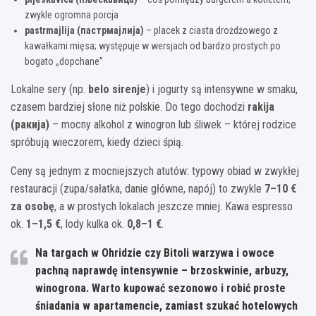
zwykle ogromna porcja
pastrmajlija (пастрмајлија)
– placek z ciasta drożdżowego z
kawałkami mięsa; występuje w wersjach od bardzo prostych po
bogato „dopchane”
Lokalne sery (np.
belo sirenje
) i jogurty są intensywne w smaku,
czasem bardziej słone niż polskie. Do tego dochodzi
rakija
(ракија)
– mocny alkohol z winogron lub śliwek – której rodzice
spróbują wieczorem, kiedy dzieci śpią.
Ceny są jednym z mocniejszych atutów: typowy obiad w zwykłej
restauracji (zupa/sałatka, danie główne, napój) to zwykle
7–10 €
za osobę
, a w prostych lokalach jeszcze mniej. Kawa espresso
ok.
1–1,5 €
, lody kulka ok.
0,8–1 €
.
Na targach w
Ohridzie
czy
Bitoli
warzywa i owoce
pachną naprawdę intensywnie – brzoskwinie, arbuzy,
winogrona. Warto kupować sezonowo i robić proste
śniadania w apartamencie, zamiast szukać hotelowych