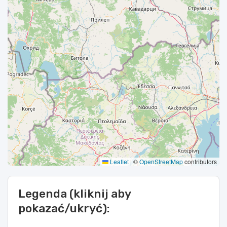
Leaflet
|
©
OpenStreetMap
contributors
Legenda (kliknij aby
pokazać/ukryć):