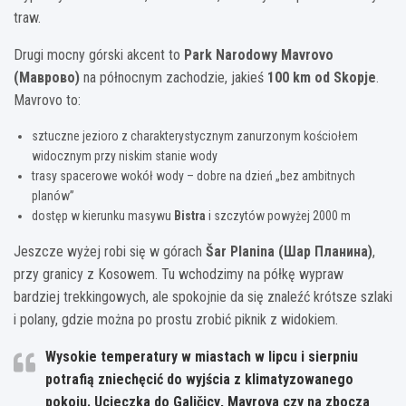
traw.
Drugi mocny górski akcent to
Park Narodowy Mavrovo
(Маврово)
na północnym zachodzie, jakieś
100 km od Skopje
.
Mavrovo to:
sztuczne jezioro z charakterystycznym zanurzonym kościołem
widocznym przy niskim stanie wody
trasy spacerowe wokół wody – dobre na dzień „bez ambitnych
planów”
dostęp w kierunku masywu
Bistra
i szczytów powyżej 2000 m
Jeszcze wyżej robi się w górach
Šar Planina (Шар Планина)
,
przy granicy z Kosowem. Tu wchodzimy na półkę wypraw
bardziej trekkingowych, ale spokojnie da się znaleźć krótsze szlaki
i polany, gdzie można po prostu zrobić piknik z widokiem.
Wysokie temperatury w miastach w lipcu i sierpniu
potrafią zniechęcić do wyjścia z klimatyzowanego
pokoju. Ucieczka do
Galičicy
,
Mavrova
czy na zbocza