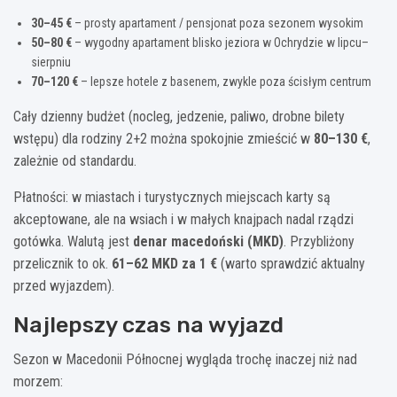
30–45 €
– prosty apartament / pensjonat poza sezonem wysokim
50–80 €
– wygodny apartament blisko jeziora w Ochrydzie w lipcu–
sierpniu
70–120 €
– lepsze hotele z basenem, zwykle poza ścisłym centrum
Cały dzienny budżet (nocleg, jedzenie, paliwo, drobne bilety
wstępu) dla rodziny 2+2 można spokojnie zmieścić w
80–130 €
,
zależnie od standardu.
Płatności: w miastach i turystycznych miejscach karty są
akceptowane, ale na wsiach i w małych knajpach nadal rządzi
gotówka. Walutą jest
denar macedoński (MKD)
. Przybliżony
przelicznik to ok.
61–62 MKD za 1 €
(warto sprawdzić aktualny
przed wyjazdem).
Najlepszy czas na wyjazd
Sezon w Macedonii Północnej wygląda trochę inaczej niż nad
morzem: