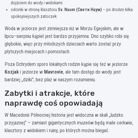
dojściem do wody i widokami
odcinki w stronę klasztoru
Sv. Naum (Свети Наум)
– po drodze kilka
spokojniejszych zatoczek
Woda w jeziorze jest zimniejsza niż w Morzu Egejskim, ale w
lipcu–sierpniu kąpiel jest bardzo przyjemna. Dno szybko robi się
głębokie, więc przy młodszych dzieciach warto zostać przy
płytszych miejscach i pomostach.
Poza Ochrydem sporo lokalnych rodzin kąpie się też w jeziorze
Kozjak
i jeziorze w
Mavrovie
, ale tam dostęp do wody jest
bardziej „dziki”, bez plaż w naszym rozumieniu.
Zabytki i atrakcje, które
naprawdę coś opowiadają
W Macedonii Północnej historia jest widoczna w skali „ludzko
przyjaznej” – zamiast gigantycznych muzeów będą małe cerkwie,
klasztory z widokiem i ruiny, po których można biegać.