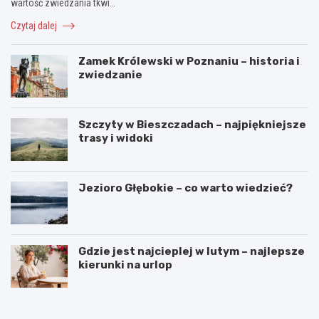
wartość zwiedzania tkwi…
Czytaj dalej
Zamek Królewski w Poznaniu – historia i
zwiedzanie
Szczyty w Bieszczadach – najpiękniejsze
trasy i widoki
Jezioro Głębokie – co warto wiedzieć?
Gdzie jest najcieplej w lutym – najlepsze
kierunki na urlop
G
N
d
a
z
j