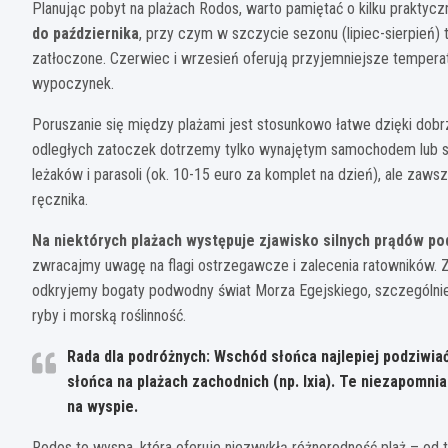
Planując pobyt na plażach Rodos, warto pamiętać o kilku praktyc
do października
, przy czym w szczycie sezonu (lipiec-sierpień)
zatłoczone. Czerwiec i wrzesień oferują przyjemniejsze temperat
wypoczynek.
Poruszanie się między plażami jest stosunkowo łatwe dzięki dobrz
odległych zatoczek dotrzemy tylko wynajętym samochodem lub sk
leżaków i parasoli (ok. 10-15 euro za komplet na dzień), ale za
ręcznika.
Na niektórych plażach występuje zjawisko silnych prądów p
zwracajmy uwagę na flagi ostrzegawcze i zalecenia ratowników. Z
odkryjemy bogaty podwodny świat Morza Egejskiego, szczególnie 
ryby i morską roślinność.
Rada dla podróżnych: Wschód słońca najlepiej podziwia
słońca na plażach zachodnich (np. Ixia). Te niezapomn
na wyspie.
Rodos to wyspa, która oferuje niezwykłą różnorodność plaż – od t