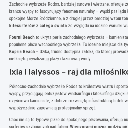
Zachodnie wybrzeże Rodos, bardziej surowe i wietrzne, oferuje zu
krańcu wyspy to fascynujący fenomen naturalny – wąski pas ląd
spokojne Morze Śródziemne, a z drugiej przez bardziej wzburzo
kitesurferów z całego świata
ze względu na idealne warunki wi
Fourni Beach
to ukryta perła zachodniego wybrzeża – kamienista 
popularne plaże wschodniego wybrzeża. To idealne miejsce dla tyc
Kopria Beach
– dzika, trudno dostępna zatoka, do której prowadz
nietkniętej cywilizacją plaży i lazurowej wody.
Ixia i Ialyssos – raj dla miłoś
Północno-zachodnie wybrzeże Rodos to królestwo wiatru i spor
wyspy, przyciągają entuzjastów windsurfingu i kitesurfingu dzięki
częściowo kamieniste, z dobrze rozwiniętą infrastrukturą hotelow
wypożyczalnie zapewniają profesjonalny sprzęt.
Choć nie są to typowe plaże do spokojnego plażowania, oferują 
surferów szybujących nad falami.
Wieczorami można podziwiać 