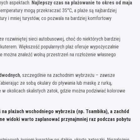
znych aspektach.
Najlepszy czas na plażowanie to okres od maja
 temperatury mogą przekraczać 35°C, a plaże są najbardziej
ury i mniej turystów, co pozwala na bardziej komfortowy
e rozwiniętej sieci autobusowej, choć do niektórych bardziej
uterem. Większość popularnych plaż oferuje wypożyczalnie
wsze można znaleźć wolną przestrzeń na rozłożenie własnego
odwodnych
, szczególnie na zachodnim wybrzeżu – zawsze
abierając ze sobą okulary do pływania lub maskę z rurką,
w okolicach skalistych zatok, gdzie można podziwiać kolorowe
ć na plażach wschodniego wybrzeża (np. Tsambika), a zachód
iane widoki warto zaplanować przynajmniej raz podczas pobytu
ętniących życiem kurortów po dzikie, ukryte zatoczki. Niezależnie