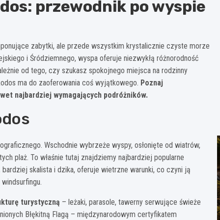
odos: przewodnik po wyspie
imponujące zabytki, ale przede wszystkim krystalicznie czyste morze
gejskiego i Śródziemnego, wyspa oferuje niezwykłą różnorodność
leżnie od tego, czy szukasz spokojnego miejsca na rodzinny
, Rodos ma do zaoferowania coś wyjątkowego.
Poznaj
nawet najbardziej wymagających podróżników.
odos
eograficznego. Wschodnie wybrzeże wyspy, osłonięte od wiatrów,
ch plaż. To właśnie tutaj znajdziemy najbardziej popularne
 bardziej skalista i dzika, oferuje wietrzne warunki, co czyni ją
windsurfingu.
ukturę turystyczną
– leżaki, parasole, tawerny serwujące świeże
żnionych Błękitną Flagą – międzynarodowym certyfikatem