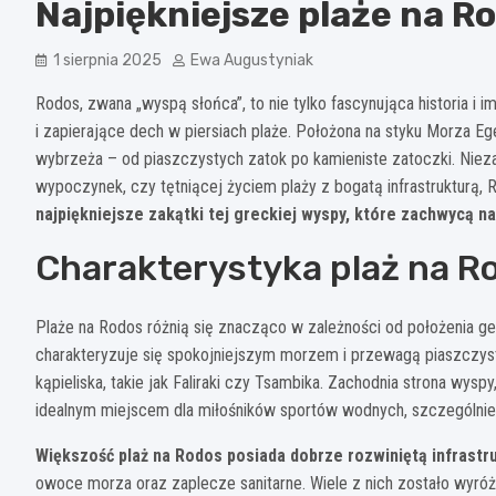
Najpiękniejsze plaże na R
1 sierpnia 2025
Ewa Augustyniak
Rodos, zwana „wyspą słońca”, to nie tylko fascynująca historia i 
i zapierające dech w piersiach plaże. Położona na styku Morza E
wybrzeża – od piaszczystych zatok po kamieniste zatoczki. Nieza
wypoczynek, czy tętniącej życiem plaży z bogatą infrastrukturą
najpiękniejsze zakątki tej greckiej wyspy, które zachwycą 
Charakterystyka plaż na R
Plaże na Rodos różnią się znacząco w zależności od położenia g
charakteryzuje się spokojniejszym morzem i przewagą piaszczysty
kąpieliska, takie jak Faliraki czy Tsambika. Zachodnia strona wyspy,
idealnym miejscem dla miłośników sportów wodnych, szczególnie 
Większość plaż na Rodos posiada dobrze rozwiniętą infrastr
owoce morza oraz zaplecze sanitarne. Wiele z nich zostało wyró