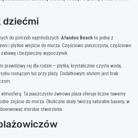
z dziećmi
anych do potrzeb najmłodszych.
Afandou Beach
to jedna z
rzeni i płytkie wejście do morza. Częściowo piaszczysta, częściowo
ną zabawę i bezpieczny wypoczynek.
o prawdziwy raj dla rodzin – płytka, krystalicznie czysta woda,
aryszku rosnącym tuż przy plaży. Dodatkowym atutem jest brak
iczom.
ą atmosferą. Ta piaszczysto-żwirowa plaża oferuje liczne tawerny
ne zejście do morza. Okoliczne skały tworzą naturalne baseny, w
obserwować morskie stworzenia.
 plażowiczów