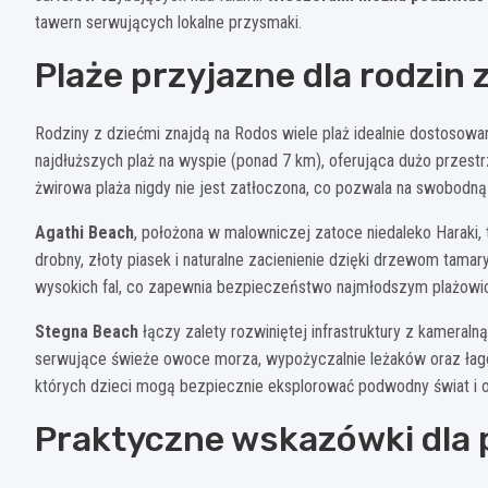
tawern serwujących lokalne przysmaki.
Plaże przyjazne dla rodzin 
Rodziny z dziećmi znajdą na Rodos wiele plaż idealnie dostosow
najdłuższych plaż na wyspie (ponad 7 km), oferująca dużo przest
żwirowa plaża nigdy nie jest zatłoczona, co pozwala na swobod
Agathi Beach
, położona w malowniczej zatoce niedaleko Haraki, t
drobny, złoty piasek i naturalne zacienienie dzięki drzewom tam
wysokich fal, co zapewnia bezpieczeństwo najmłodszym plażow
Stegna Beach
łączy zalety rozwiniętej infrastruktury z kameraln
serwujące świeże owoce morza, wypożyczalnie leżaków oraz łagod
których dzieci mogą bezpiecznie eksplorować podwodny świat i 
Praktyczne wskazówki dla