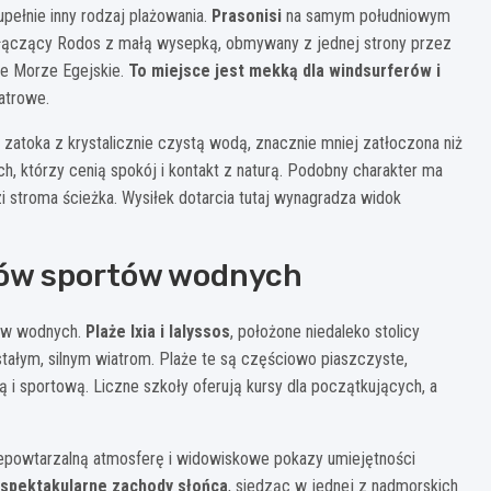
pełnie inny rodzaj plażowania.
Prasonisi
na samym południowym
u łączący Rodos z małą wysepką, obmywany z jednej strony przez
ne Morze Egejskie.
To miejsce jest mekką dla windsurferów i
atrowe.
zatoka z krystalicznie czystą wodą, znacznie mniej zatłoczona niż
h, którzy cenią spokój i kontakt z naturą. Podobny charakter ma
i stroma ścieżka. Wysiłek dotarcia tutaj wynagradza widok
ników sportów wodnych
tów wodnych.
Plaże Ixia i Ialyssos
, położone niedaleko stolicy
 stałym, silnym wiatrom. Plaże te są częściowo piaszczyste,
ą i sportową. Liczne szkoły oferują kursy dla początkujących, a
niepowtarzalną atmosferę i widowiskowe pokazy umiejętności
spektakularne zachody słońca
, siedząc w jednej z nadmorskich