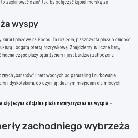
rto zaplanować dzień tak, by połączyć kąpiel morską ze
laża wyspy
 kurort plażowy na Rodos. Ta rozległa, piaszczysta plaża o długości
ukturą i bogatą ofertą rozrywkową. Znajdziemy tu liczne bary,
nocna część plaży tętni życiem i jest bardziej zatłoczona,
cznych „bananów” i nart wodnych po parasailing i nurkowanie.
ami i dyskotekami, co czyni ją idealnym miejscem dla młodych
 się jedyna oficjalna plaża naturystyczna na wyspie –
 perły zachodniego wybrzeża