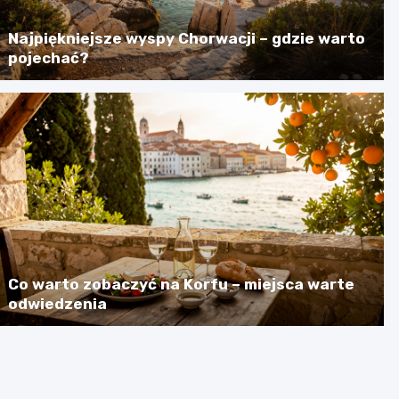
Najpiękniejsze wyspy Chorwacji – gdzie warto
pojechać?
Co warto zobaczyć na Korfu – miejsca warte
odwiedzenia