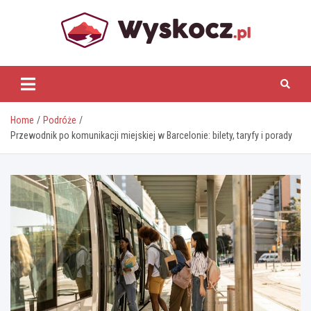
Skip
to
content
www.wyskocz.pl
Home
Podróże
Przewodnik po komunikacji miejskiej w Barcelonie: bilety, taryfy i porady