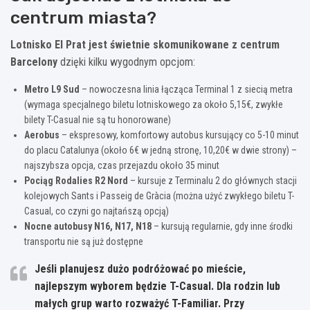
centrum miasta?
Lotnisko El Prat jest świetnie skomunikowane z centrum
Barcelony
dzięki kilku wygodnym opcjom:
Metro L9 Sud
– nowoczesna linia łącząca Terminal 1 z siecią metra
(wymaga specjalnego biletu lotniskowego za około 5,15€, zwykłe
bilety T-Casual nie są tu honorowane)
Aerobus
– ekspresowy, komfortowy autobus kursujący co 5-10 minut
do placu Catalunya (około 6€ w jedną stronę, 10,20€ w dwie strony) –
najszybsza opcja, czas przejazdu około 35 minut
Pociąg Rodalies R2 Nord
– kursuje z Terminalu 2 do głównych stacji
kolejowych Sants i Passeig de Gràcia (można użyć zwykłego biletu T-
Casual, co czyni go najtańszą opcją)
Nocne autobusy N16, N17, N18
– kursują regularnie, gdy inne środki
transportu nie są już dostępne
Jeśli planujesz dużo podróżować po mieście,
najlepszym wyborem będzie T-Casual
. Dla rodzin lub
małych grup warto rozważyć T-Familiar. Przy