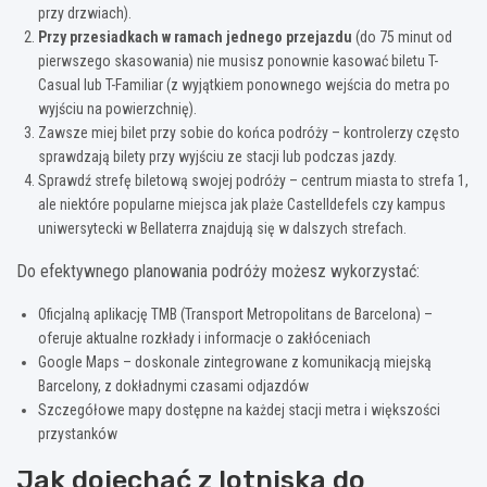
przy drzwiach).
Przy przesiadkach w ramach jednego przejazdu
(do 75 minut od
pierwszego skasowania) nie musisz ponownie kasować biletu T-
Casual lub T-Familiar (z wyjątkiem ponownego wejścia do metra po
wyjściu na powierzchnię).
Zawsze miej bilet przy sobie do końca podróży – kontrolerzy często
sprawdzają bilety przy wyjściu ze stacji lub podczas jazdy.
Sprawdź strefę biletową swojej podróży – centrum miasta to strefa 1,
ale niektóre popularne miejsca jak plaże Castelldefels czy kampus
uniwersytecki w Bellaterra znajdują się w dalszych strefach.
Do efektywnego planowania podróży możesz wykorzystać:
Oficjalną aplikację TMB (Transport Metropolitans de Barcelona) –
oferuje aktualne rozkłady i informacje o zakłóceniach
Google Maps – doskonale zintegrowane z komunikacją miejską
Barcelony, z dokładnymi czasami odjazdów
Szczegółowe mapy dostępne na każdej stacji metra i większości
przystanków
Jak dojechać z lotniska do