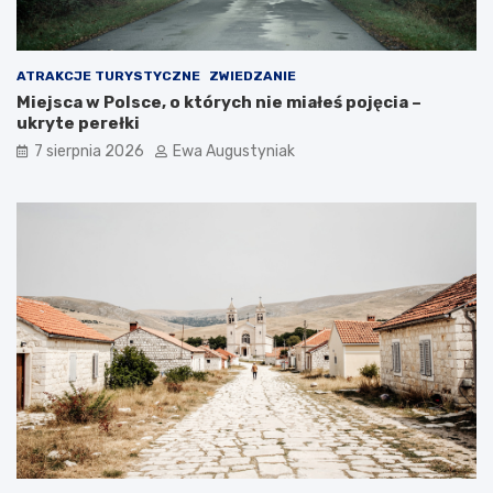
o
p
o
j
ATRAKCJE TURYSTYCZNE
ZWIEDZANIE
e
Miejsca w Polsce, o których nie miałeś pojęcia –
c
ukryte perełki
h
a
7 sierpnia 2026
Ewa Augustyniak
ć
?