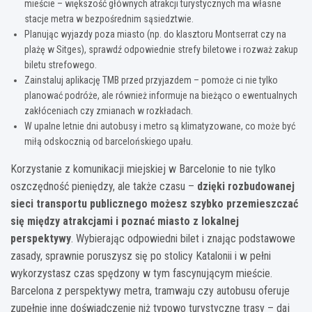
mieście – większość głównych atrakcji turystycznych ma własne
stacje metra w bezpośrednim sąsiedztwie.
Planując wyjazdy poza miasto (np. do klasztoru Montserrat czy na
plażę w Sitges), sprawdź odpowiednie strefy biletowe i rozważ zakup
biletu strefowego.
Zainstaluj aplikację TMB przed przyjazdem – pomoże ci nie tylko
planować podróże, ale również informuje na bieżąco o ewentualnych
zakłóceniach czy zmianach w rozkładach.
W upalne letnie dni autobusy i metro są klimatyzowane, co może być
miłą odskocznią od barcelońskiego upału.
Korzystanie z komunikacji miejskiej w Barcelonie to nie tylko
oszczędność pieniędzy, ale także czasu –
dzięki rozbudowanej
sieci transportu publicznego możesz szybko przemieszczać
się między atrakcjami i poznać miasto z lokalnej
perspektywy
. Wybierając odpowiedni bilet i znając podstawowe
zasady, sprawnie poruszysz się po stolicy Katalonii i w pełni
wykorzystasz czas spędzony w tym fascynującym mieście.
Barcelona z perspektywy metra, tramwaju czy autobusu oferuje
zupełnie inne doświadczenie niż typowo turystyczne trasy – daj