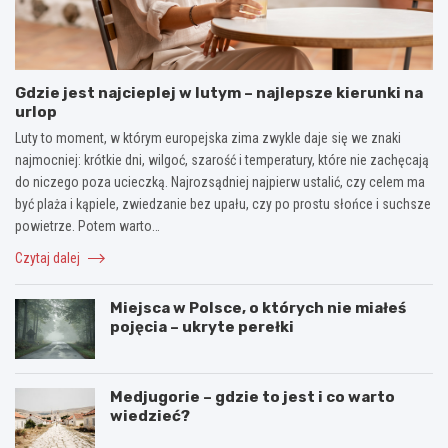
Gdzie jest najcieplej w lutym – najlepsze kierunki na
urlop
Luty to moment, w którym europejska zima zwykle daje się we znaki
najmocniej: krótkie dni, wilgoć, szarość i temperatury, które nie zachęcają
do niczego poza ucieczką. Najrozsądniej najpierw ustalić, czy celem ma
być plaża i kąpiele, zwiedzanie bez upału, czy po prostu słońce i suchsze
powietrze. Potem warto…
Czytaj dalej
Miejsca w Polsce, o których nie miałeś
pojęcia – ukryte perełki
Medjugorie – gdzie to jest i co warto
wiedzieć?