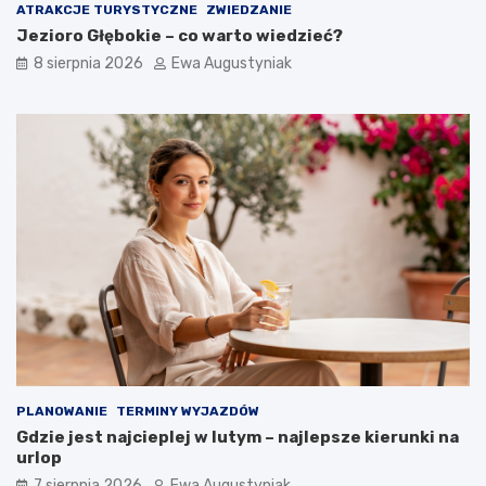
ATRAKCJE TURYSTYCZNE
ZWIEDZANIE
e
Jezioro Głębokie – co warto wiedzieć?
c
h
8 sierpnia 2026
Ewa Augustyniak
a
ć
?
PLANOWANIE
TERMINY WYJAZDÓW
Gdzie jest najcieplej w lutym – najlepsze kierunki na
urlop
7 sierpnia 2026
Ewa Augustyniak