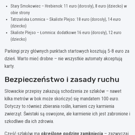
Stary Smokowiec – Hrebienok: 11 euro (dorosły), 8 euro (dziecko) w
obie strony
Tatrzańska Łomnica – Skaliste Plejso: 18 euro (dorosły), 14 euro
(dziecko)
Skaliste Plejso – Łomnica: dodatkowe 16 euro (dorosły), 12 euro
(dziecko)
Parkingi przy głównych punktach startowych kosztują 5-8 euro za
dzień. Warto mieć drobne – nie wszystkie automaty akceptują
karty.
Bezpieczeństwo i zasady ruchu
Słowackie przepisy zakazują schodzenia ze szlaków – nawet
kilka metrów w bok może skończyć się mandatem 100 euro.
Dotyczy to również zbierania roślin, kamieni czy karmienia
zwierząt. Świstaki są oswojone, ale karmienie ich jest zabronione i
szkodliwe dla ich zdrowia.
Część szlaków ma
określone godziny zamknięcia
– zazwyczaj