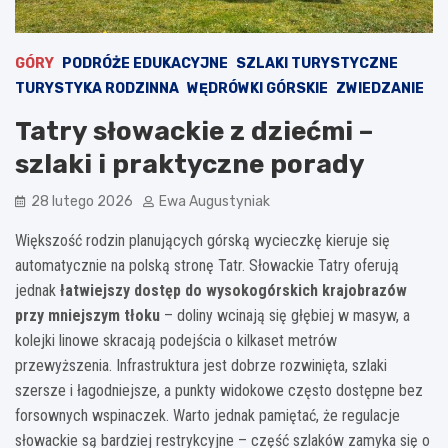
GÓRY
PODRÓŻE EDUKACYJNE
SZLAKI TURYSTYCZNE
TURYSTYKA RODZINNA
WĘDRÓWKI GÓRSKIE
ZWIEDZANIE
Tatry słowackie z dziećmi –
szlaki i praktyczne porady
28 lutego 2026
Ewa Augustyniak
Większość rodzin planujących górską wycieczkę kieruje się
automatycznie na polską stronę Tatr. Słowackie Tatry oferują
jednak
łatwiejszy dostęp do wysokogórskich krajobrazów
przy mniejszym tłoku
– doliny wcinają się głębiej w masyw, a
kolejki linowe skracają podejścia o kilkaset metrów
przewyższenia. Infrastruktura jest dobrze rozwinięta, szlaki
szersze i łagodniejsze, a punkty widokowe często dostępne bez
forsownych wspinaczek. Warto jednak pamiętać, że regulacje
słowackie są bardziej restrykcyjne – część szlaków zamyka się o