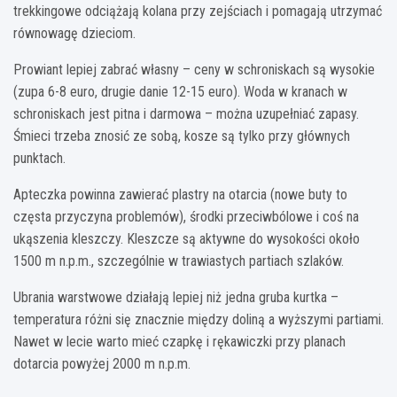
trekkingowe odciążają kolana przy zejściach i pomagają utrzymać
równowagę dzieciom.
Prowiant lepiej zabrać własny – ceny w schroniskach są wysokie
(zupa 6-8 euro, drugie danie 12-15 euro). Woda w kranach w
schroniskach jest pitna i darmowa – można uzupełniać zapasy.
Śmieci trzeba znosić ze sobą, kosze są tylko przy głównych
punktach.
Apteczka powinna zawierać plastry na otarcia (nowe buty to
częsta przyczyna problemów), środki przeciwbólowe i coś na
ukąszenia kleszczy. Kleszcze są aktywne do wysokości około
1500 m n.p.m., szczególnie w trawiastych partiach szlaków.
Ubrania warstwowe działają lepiej niż jedna gruba kurtka –
temperatura różni się znacznie między doliną a wyższymi partiami.
Nawet w lecie warto mieć czapkę i rękawiczki przy planach
dotarcia powyżej 2000 m n.p.m.