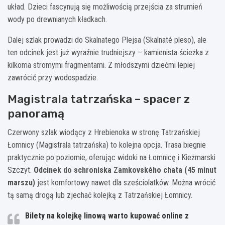
układ. Dzieci fascynują się możliwością przejścia za strumień
wody po drewnianych kładkach.
Dalej szlak prowadzi do Skalnatego Plejsa (Skalnaté pleso), ale
ten odcinek jest już wyraźnie trudniejszy – kamienista ścieżka z
kilkoma stromymi fragmentami. Z młodszymi dziećmi lepiej
zawrócić przy wodospadzie.
Magistrala tatrzańska – spacer z
panoramą
Czerwony szlak wiodący z Hrebienoka w stronę Tatrzańskiej
Łomnicy (Magistrala tatrzańska) to kolejna opcja. Trasa biegnie
praktycznie po poziomie, oferując widoki na Łomnicę i Kieżmarski
Szczyt.
Odcinek do schroniska Zamkovského chata (45 minut
marszu)
jest komfortowy nawet dla sześciolatków. Można wrócić
tą samą drogą lub zjechać kolejką z Tatrzańskiej Łomnicy.
Bilety na kolejkę linową warto kupować online z