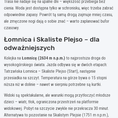
Trasa nie nadaje się na upalne dni – większość przebiega bez
cienia. Woda jest dostępna tylko w schronisku, więc trzeba zabrać
odpowiednie zapasy. Powrót tą samą drogą zajmuje mniej czasu,
ale zmęczone nogi dają o sobie znać – warto zaplanować bufor
czasowy.
Łomnica i Skaliste Plejso – dla
odważniejszych
Kolejka na
Łomnicę (2634 m n.p.m.)
to najprostsza droga do
wysokogórskiego świata. Jazda odbywa się w dwóch etapach:
Tatrzańska Łomnica – Skaliste Plejso (Start), następnie
przesiadka na szczyt. Temperatura na górze bywa o 15 stopni
niższa niż w dolinie – nawet w sierpniu potrzebne są kurtki.
Widoki są spektakularne, ale warunki mogą przytłoczyć młodsze
dzieci – wiatr, tłok, ograniczona przestrzeń na platformie
widokowej. Pobyt na szczycie zwykle nie przekracza 30 minut.
Alternatywa to pozostanie na Skalistym Plejsie (1751 m n.p.m.),