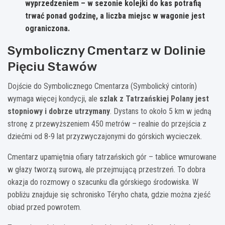
wyprzedzeniem – w sezonie kolejki do kas potrafią
trwać ponad godzinę, a liczba miejsc w wagonie jest
ograniczona.
Symboliczny Cmentarz w Dolinie
Pięciu Stawów
Dojście do Symbolicznego Cmentarza (Symbolický cintorín)
wymaga więcej kondycji, ale
szlak z Tatrzańskiej Polany jest
stopniowy i dobrze utrzymany
. Dystans to około 5 km w jedną
stronę z przewyższeniem 450 metrów – realnie do przejścia z
dziećmi od 8-9 lat przyzwyczajonymi do górskich wycieczek.
Cmentarz upamiętnia ofiary tatrzańskich gór – tablice wmurowane
w głazy tworzą surową, ale przejmującą przestrzeń. To dobra
okazja do rozmowy o szacunku dla górskiego środowiska. W
pobliżu znajduje się schronisko Téryho chata, gdzie można zjeść
obiad przed powrotem.