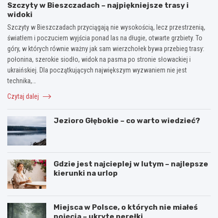
Szczyty w Bieszczadach – najpiękniejsze trasy i
widoki
Szczyty w Bieszczadach przyciągają nie wysokością, lecz przestrzenią,
światłem i poczuciem wyjścia ponad las na długie, otwarte grzbiety. To
góry, w których równie ważny jak sam wierzchołek bywa przebieg trasy:
połonina, szerokie siodło, widok na pasma po stronie słowackiej i
ukraińskiej. Dla początkujących największym wyzwaniem nie jest
technika,…
Czytaj dalej
Jezioro Głębokie – co warto wiedzieć?
Gdzie jest najcieplej w lutym – najlepsze
kierunki na urlop
Miejsca w Polsce, o których nie miałeś
pojęcia – ukryte perełki