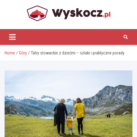
Skip
to
content
www.wyskocz.pl
Home
Góry
Tatry słowackie z dziećmi – szlaki i praktyczne porady