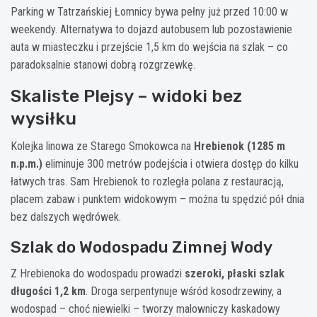
Parking w Tatrzańskiej Łomnicy bywa pełny już przed 10:00 w
weekendy. Alternatywa to dojazd autobusem lub pozostawienie
auta w miasteczku i przejście 1,5 km do wejścia na szlak – co
paradoksalnie stanowi dobrą rozgrzewkę.
Skaliste Plejsy – widoki bez
wysiłku
Kolejka linowa ze Starego Smokowca na
Hrebienok (1285 m
n.p.m.)
eliminuje 300 metrów podejścia i otwiera dostęp do kilku
łatwych tras. Sam Hrebienok to rozległa polana z restauracją,
placem zabaw i punktem widokowym – można tu spędzić pół dnia
bez dalszych wędrówek.
Szlak do Wodospadu Zimnej Wody
Z Hrebienoka do wodospadu prowadzi
szeroki, płaski szlak
długości 1,2 km
. Droga serpentynuje wśród kosodrzewiny, a
wodospad – choć niewielki – tworzy malowniczy kaskadowy