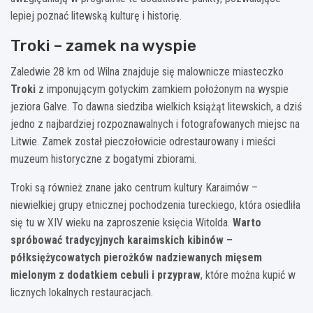
lepiej poznać litewską kulturę i historię.
Troki – zamek na wyspie
Zaledwie 28 km od Wilna znajduje się malownicze miasteczko
Troki
z imponującym gotyckim zamkiem położonym na wyspie
jeziora Galve. To dawna siedziba wielkich książąt litewskich, a dziś
jedno z najbardziej rozpoznawalnych i fotografowanych miejsc na
Litwie. Zamek został pieczołowicie odrestaurowany i mieści
muzeum historyczne z bogatymi zbiorami.
Troki są również znane jako centrum kultury Karaimów –
niewielkiej grupy etnicznej pochodzenia tureckiego, która osiedliła
się tu w XIV wieku na zaproszenie księcia Witolda.
Warto
spróbować tradycyjnych karaimskich kibinów –
półksiężycowatych pierożków nadziewanych mięsem
mielonym z dodatkiem cebuli i przypraw
, które można kupić w
licznych lokalnych restauracjach.