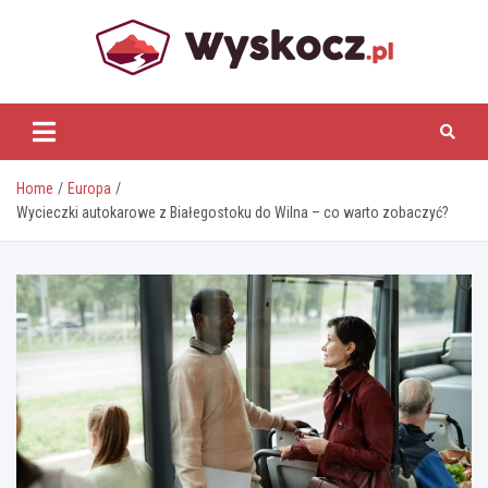
Skip
to
content
www.wyskocz.pl
Home
Europa
Wycieczki autokarowe z Białegostoku do Wilna – co warto zobaczyć?