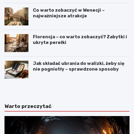
Co warto zobaczyć w Wenecji –
najważniejsze atrakcje
Florencja – co warto zobaczyć? Zabytki i
ukryte perełki
Jak składać ubrania do walizki, żeby się
nie pogniotły – sprawdzone sposoby
N
C
a
o
j
w
p
a
i
r
Warto przeczytać
ę
t
k
o
n
z
i
o
e
b