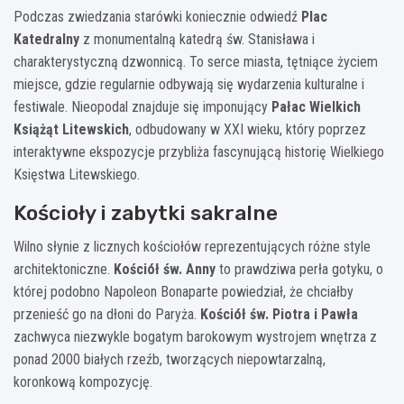
Podczas zwiedzania starówki koniecznie odwiedź
Plac
Katedralny
z monumentalną katedrą św. Stanisława i
charakterystyczną dzwonnicą. To serce miasta, tętniące życiem
miejsce, gdzie regularnie odbywają się wydarzenia kulturalne i
festiwale. Nieopodal znajduje się imponujący
Pałac Wielkich
Książąt Litewskich
, odbudowany w XXI wieku, który poprzez
interaktywne ekspozycje przybliża fascynującą historię Wielkiego
Księstwa Litewskiego.
Kościoły i zabytki sakralne
Wilno słynie z licznych kościołów reprezentujących różne style
architektoniczne.
Kościół św. Anny
to prawdziwa perła gotyku, o
której podobno Napoleon Bonaparte powiedział, że chciałby
przenieść go na dłoni do Paryża.
Kościół św. Piotra i Pawła
zachwyca niezwykle bogatym barokowym wystrojem wnętrza z
ponad 2000 białych rzeźb, tworzących niepowtarzalną,
koronkową kompozycję.