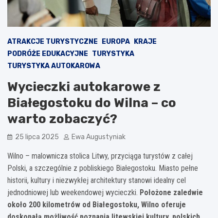
ATRAKCJE TURYSTYCZNE
EUROPA
KRAJE
PODRÓŻE EDUKACYJNE
TURYSTYKA
TURYSTYKA AUTOKAROWA
Wycieczki autokarowe z
Białegostoku do Wilna – co
warto zobaczyć?
25 lipca 2025
Ewa Augustyniak
Wilno – malownicza stolica Litwy, przyciąga turystów z całej
Polski, a szczególnie z pobliskiego Białegostoku. Miasto pełne
historii, kultury i niezwykłej architektury stanowi idealny cel
jednodniowej lub weekendowej wycieczki.
Położone zaledwie
około 200 kilometrów od Białegostoku, Wilno oferuje
doskonałą możliwość poznania litewskiej kultury, polskich