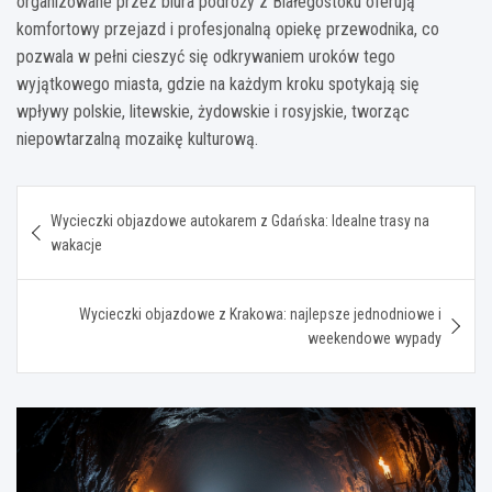
organizowane przez biura podróży z Białegostoku oferują
komfortowy przejazd i profesjonalną opiekę przewodnika, co
pozwala w pełni cieszyć się odkrywaniem uroków tego
wyjątkowego miasta, gdzie na każdym kroku spotykają się
wpływy polskie, litewskie, żydowskie i rosyjskie, tworząc
niepowtarzalną mozaikę kulturową.
Nawigacja
Wycieczki objazdowe autokarem z Gdańska: Idealne trasy na
wpisu
wakacje
Wycieczki objazdowe z Krakowa: najlepsze jednodniowe i
weekendowe wypady