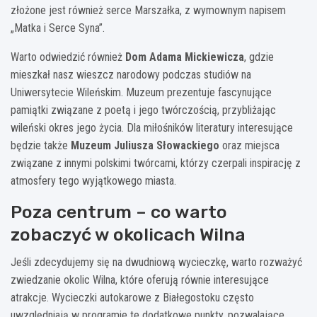
złożone jest również serce Marszałka, z wymownym napisem
„Matka i Serce Syna”.
Warto odwiedzić również
Dom Adama Mickiewicza
, gdzie
mieszkał nasz wieszcz narodowy podczas studiów na
Uniwersytecie Wileńskim. Muzeum prezentuje fascynujące
pamiątki związane z poetą i jego twórczością, przybliżając
wileński okres jego życia. Dla miłośników literatury interesujące
będzie także
Muzeum Juliusza Słowackiego
oraz miejsca
związane z innymi polskimi twórcami, którzy czerpali inspirację z
atmosfery tego wyjątkowego miasta.
Poza centrum – co warto
zobaczyć w okolicach Wilna
Jeśli zdecydujemy się na dwudniową wycieczkę, warto rozważyć
zwiedzanie okolic Wilna, które oferują równie interesujące
atrakcje. Wycieczki autokarowe z Białegostoku często
uwzględniają w programie te dodatkowe punkty, pozwalające