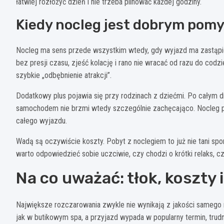
łatwiej rozłożyć dzień i nie trzeba pilnować każdej godziny.
Kiedy nocleg jest dobrym pom
Nocleg ma sens przede wszystkim wtedy, gdy wyjazd ma zastąpić k
bez presji czasu, zjeść kolację i rano nie wracać od razu do codzi
szybkie „odbębnienie atrakcji”.
Dodatkowy plus pojawia się przy rodzinach z dziećmi. Po całym 
samochodem nie brzmi wtedy szczególnie zachęcająco. Nocleg poz
całego wyjazdu.
Wadą są oczywiście koszty. Pobyt z noclegiem to już nie tani sp
warto odpowiedzieć sobie uczciwie, czy chodzi o krótki relaks,
Na co uważać: tłok, koszty 
Największe rozczarowania zwykle nie wynikają z jakości samego m
jak w butikowym spa, a przyjazd wypada w popularny termin, trud