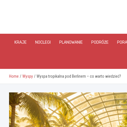
Skip
to
content
KRAJE
NOCLEGI
PLANOWANIE
PODRÓŻE
PORA
Home
Wyspy
Wyspa tropikalna pod Berlinem – co warto wiedzieć?