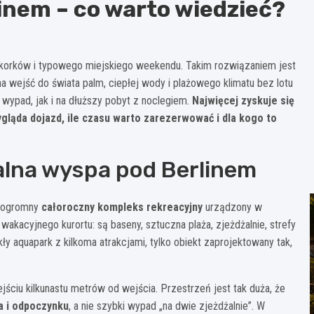
inem – co warto wiedzieć?
, korków i typowego miejskiego weekendu. Takim rozwiązaniem jest
na wejść do świata palm, ciepłej wody i plażowego klimatu bez lotu
 wypad, jak i na dłuższy pobyt z noclegiem.
Najwięcej zyskuje się
gląda dojazd, ile czasu warto zarezerwować i dla kogo to
alna wyspa pod Berlinem
ę ogromny
całoroczny kompleks rekreacyjny
urządzony w
wakacyjnego kurortu: są baseny, sztuczna plaża, zjeżdżalnie, strefy
ykły aquapark z kilkoma atrakcjami, tylko obiekt zaprojektowany tak,
jściu kilkunastu metrów od wejścia. Przestrzeń jest tak duża, że
a i odpoczynku
, a nie szybki wypad „na dwie zjeżdżalnie”. W