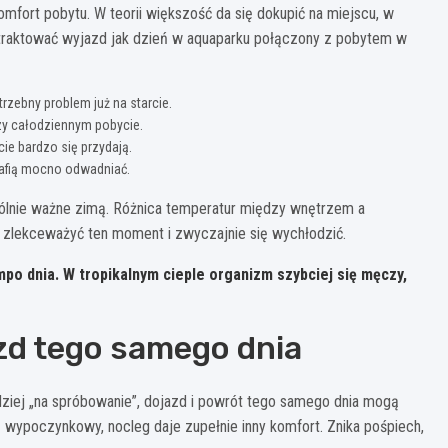
komfort pobytu. W teorii większość da się dokupić na miejscu, w
potraktować wyjazd jak dzień w aquaparku połączony z pobytem w
trzebny problem już na starcie.
zy całodziennym pobycie.
e bardzo się przydają.
trafią mocno odwadniać.
gólnie ważne zimą. Różnica temperatur między wnętrzem a
 zlekceważyć ten moment i zwyczajnie się wychłodzić.
mpo dnia.
W tropikalnym cieple organizm szybciej się męczy,
zd tego samego dnia
rdziej „na spróbowanie”, dojazd i powrót tego samego dnia mogą
ę wypoczynkowy, nocleg daje zupełnie inny komfort. Znika pośpiech,