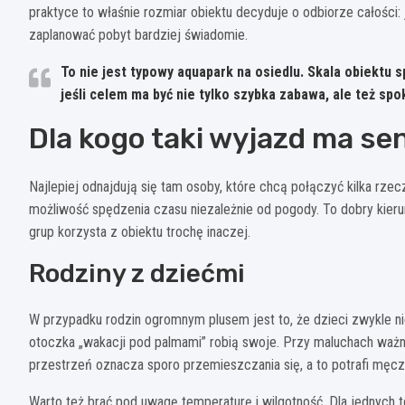
praktyce to właśnie rozmiar obiektu decyduje o odbiorze całości: j
zaplanować pobyt bardziej świadomie.
To nie jest typowy aquapark na osiedlu.
Skala obiektu sp
jeśli celem ma być nie tylko szybka zabawa, ale też spo
Dla kogo taki wyjazd ma se
Najlepiej odnajdują się tam osoby, które chcą połączyć kilka rze
możliwość spędzenia czasu niezależnie od pogody. To dobry kierun
grup korzysta z obiektu trochę inaczej.
Rodziny z dziećmi
W przypadku rodzin ogromnym plusem jest to, że dzieci zwykle nie 
otoczka „wakacji pod palmami” robią swoje. Przy maluchach ważne
przestrzeń oznacza sporo przemieszczania się, a to potrafi męc
Warto też brać pod uwagę temperaturę i wilgotność. Dla jednych to 