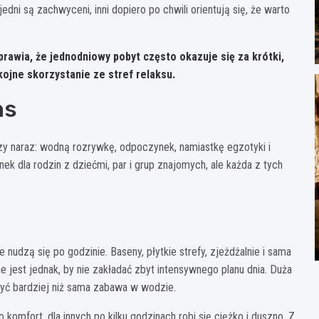
edni są zachwyceni, inni dopiero po chwili orientują się, że warto
rawia, że jednodniowy pobyt często okazuje się za krótki,
kojne skorzystanie ze stref relaksu.
ns
czy naraz: wodną rozrywkę, odpoczynek, namiastkę egzotyki i
ek dla rodzin z dziećmi, par i grup znajomych, ale każda z tych
nudzą się po godzinie. Baseny, płytkie strefy, zjeżdżalnie i sama
 jest jednak, by nie zakładać zbyt intensywnego planu dnia. Duża
zyć bardziej niż sama zabawa w wodzie.
komfort, dla innych po kilku godzinach robi się ciężko i duszno. Z