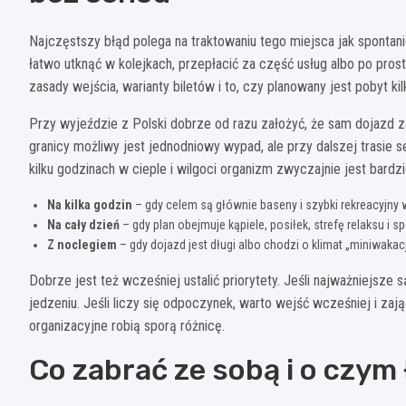
Najczęstszy błąd polega na traktowaniu tego miejsca jak spontan
łatwo utknąć w kolejkach, przepłacić za część usług albo po pros
zasady wejścia, warianty biletów i to, czy planowany jest pobyt ki
Przy wyjeździe z Polski dobrze od razu założyć, że sam dojazd z
granicy możliwy jest jednodniowy wypad, ale przy dalszej trasie
kilku godzinach w cieple i wilgoci organizm zwyczajnie jest bard
Na kilka godzin
– gdy celem są głównie baseny i szybki rekreacyjny 
Na cały dzień
– gdy plan obejmuje kąpiele, posiłek, strefę relaksu i 
Z noclegiem
– gdy dojazd jest długi albo chodzi o klimat „miniwakacj
Dobrze jest też wcześniej ustalić priorytety. Jeśli najważniejsze 
jedzeniu. Jeśli liczy się odpoczynek, warto wejść wcześniej i za
organizacyjne robią sporą różnicę.
Co zabrać ze sobą i o czy