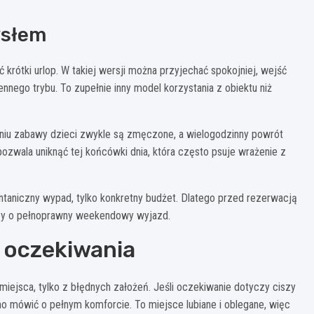
ysłem
rótki urlop. W takiej wersji można przyjechać spokojniej, wejść
ennego trybu. To zupełnie inny model korzystania z obiektu niż
dniu zabawy dzieci zwykle są zmęczone, a wielogodzinny powrót
wala uniknąć tej końcówki dnia, która często psuje wrażenie z
ontaniczny wypad, tylko konkretny budżet. Dlatego przed rezerwacją
 czy o pełnoprawny weekendowy wyjazd.
i oczekiwania
iejsca, tylko z błędnych założeń. Jeśli oczekiwanie dotyczy ciszy
no mówić o pełnym komforcie. To miejsce lubiane i oblegane, więc