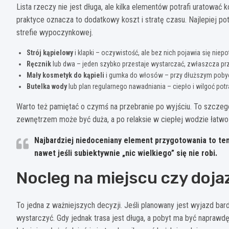
Lista rzeczy nie jest długa, ale kilka elementów potrafi uratować 
praktyce oznacza to dodatkowy koszt i stratę czasu. Najlepiej 
strefie wypoczynkowej.
Strój kąpielowy
i klapki – oczywistość, ale bez nich pojawia się niepo
Ręcznik
lub dwa – jeden szybko przestaje wystarczać, zwłaszcza pr
Mały kosmetyk do kąpieli
i gumka do włosów – przy dłuższym pobyci
Butelka wody
lub plan regularnego nawadniania – ciepło i wilgoć po
Warto też pamiętać o czymś na przebranie po wyjściu. To szcze
zewnętrzem może być duża, a po relaksie w ciepłej wodzie łatwo
Najbardziej niedoceniany element przygotowania to te
nawet jeśli subiektywnie „nic wielkiego” się nie robi.
Nocleg na miejscu czy doja
To jedna z ważniejszych decyzji. Jeśli planowany jest wyjazd ba
wystarczyć. Gdy jednak trasa jest długa, a pobyt ma być naprawd