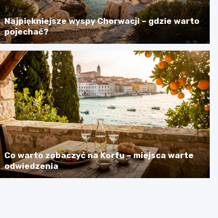
Najpiękniejsze wyspy Chorwacji – gdzie warto
pojechać?
Co warto zobaczyć na Korfu – miejsca warte
odwiedzenia