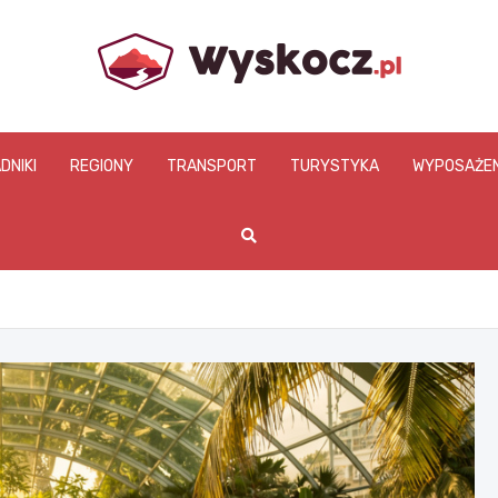
www.wyskocz.pl
DNIKI
REGIONY
TRANSPORT
TURYSTYKA
WYPOSAŻEN