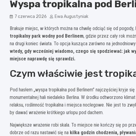
Wyspa tropikalna pod Berl
7 czerwca 2026
Ewa Augustyniak
Brakuje miejsc, w których można na chwilę odciąć się od pogody
tropikalny park wodny pod Berlinem
, gdzie przez cały rok moż
na drugi koniec świata. To opcja kusząca zarówno na jednodniowy
wtedy, gdy wcześniej wiadomo, czego się spodziewać: jak wy
miejsce naprawdę się sprawdzi.
Czym właściwie jest tropik
Pod hasłem „wyspa tropikalna pod Berlinem” najczęściej kryje si
monumentalnej hali niedaleko Berlina. W środku odtworzono klimat 
relaksu, roślinność tropikalna i miejsca noclegowe. Nie jest to zw
by dawać wrażenie krótkiego urlopu pod dachem.
Największe wrażenie robi skala. To miejsce nie kończy się po prze
dobrze od razu nastawić się na
kilka godzin chodzenia, pływani