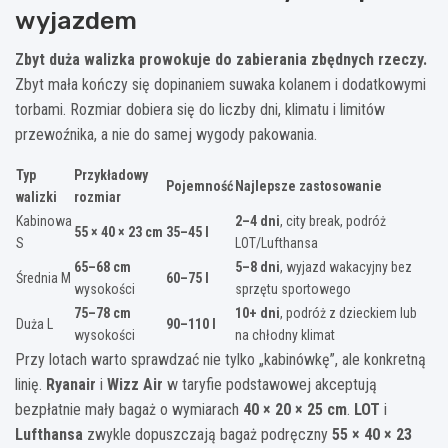
wyjazdem
Zbyt duża walizka prowokuje do zabierania zbędnych rzeczy.
Zbyt mała kończy się dopinaniem suwaka kolanem i dodatkowymi
torbami. Rozmiar dobiera się do liczby dni, klimatu i limitów
przewoźnika, a nie do samej wygody pakowania.
Typ
Przykładowy
Pojemność
Najlepsze zastosowanie
walizki
rozmiar
Kabinowa
2–4 dni
, city break, podróż
55 × 40 × 23 cm
35–45 l
S
LOT/Lufthansa
65–68 cm
5–8 dni
, wyjazd wakacyjny bez
Średnia M
60–75 l
wysokości
sprzętu sportowego
75–78 cm
10+ dni
, podróż z dzieckiem lub
Duża L
90–110 l
wysokości
na chłodny klimat
Przy lotach warto sprawdzać nie tylko „kabinówkę”, ale konkretną
linię.
Ryanair
i
Wizz Air
w taryfie podstawowej akceptują
bezpłatnie mały bagaż o wymiarach
40 × 20 × 25 cm
.
LOT
i
Lufthansa
zwykle dopuszczają bagaż podręczny
55 × 40 × 23