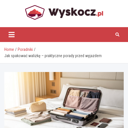
Skip
to
content
www.wyskocz.pl
Home
Poradniki
Jak spakować walizkę – praktyczne porady przed wyjazdem