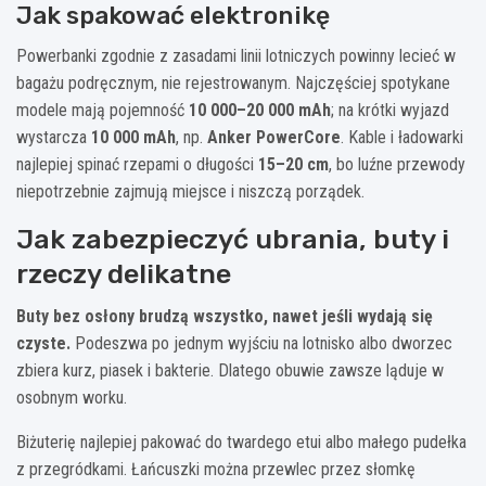
Jak spakować elektronikę
Powerbanki zgodnie z zasadami linii lotniczych powinny lecieć w
bagażu podręcznym, nie rejestrowanym. Najczęściej spotykane
modele mają pojemność
10 000–20 000 mAh
; na krótki wyjazd
wystarcza
10 000 mAh
, np.
Anker PowerCore
. Kable i ładowarki
najlepiej spinać rzepami o długości
15–20 cm
, bo luźne przewody
niepotrzebnie zajmują miejsce i niszczą porządek.
Jak zabezpieczyć ubrania, buty i
rzeczy delikatne
Buty bez osłony brudzą wszystko, nawet jeśli wydają się
czyste.
Podeszwa po jednym wyjściu na lotnisko albo dworzec
zbiera kurz, piasek i bakterie. Dlatego obuwie zawsze ląduje w
osobnym worku.
Biżuterię najlepiej pakować do twardego etui albo małego pudełka
z przegródkami. Łańcuszki można przewlec przez słomkę