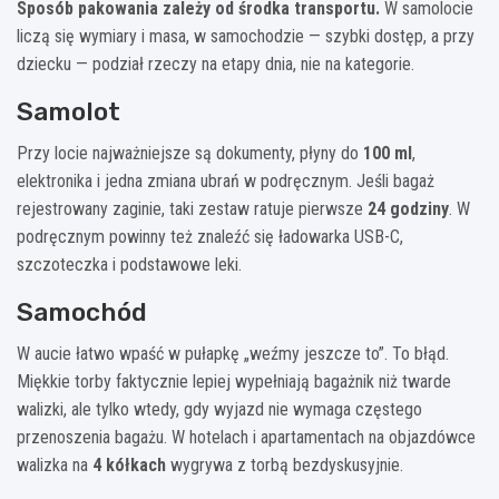
Sposób pakowania zależy od środka transportu.
W samolocie
liczą się wymiary i masa, w samochodzie — szybki dostęp, a przy
dziecku — podział rzeczy na etapy dnia, nie na kategorie.
Samolot
Przy locie najważniejsze są dokumenty, płyny do
100 ml
,
elektronika i jedna zmiana ubrań w podręcznym. Jeśli bagaż
rejestrowany zaginie, taki zestaw ratuje pierwsze
24 godziny
. W
podręcznym powinny też znaleźć się ładowarka USB-C,
szczoteczka i podstawowe leki.
Samochód
W aucie łatwo wpaść w pułapkę „weźmy jeszcze to”. To błąd.
Miękkie torby faktycznie lepiej wypełniają bagażnik niż twarde
walizki, ale tylko wtedy, gdy wyjazd nie wymaga częstego
przenoszenia bagażu. W hotelach i apartamentach na objazdówce
walizka na
4 kółkach
wygrywa z torbą bezdyskusyjnie.