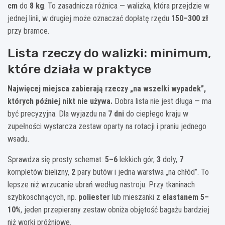
cm
do
8 kg
. To zasadnicza różnica — walizka, która przejdzie w
jednej linii, w drugiej może oznaczać dopłatę rzędu
150–300 zł
przy bramce.
Lista rzeczy do walizki: minimum,
które działa w praktyce
Najwięcej miejsca zabierają rzeczy „na wszelki wypadek”,
których później nikt nie używa.
Dobra lista nie jest długa — ma
być precyzyjna. Dla wyjazdu na
7 dni
do ciepłego kraju w
zupełności wystarcza zestaw oparty na rotacji i praniu jednego
wsadu.
Sprawdza się prosty schemat:
5–6
lekkich gór,
3
doły,
7
kompletów bielizny,
2
pary butów i jedna warstwa „na chłód”. To
lepsze niż wrzucanie ubrań według nastroju. Przy tkaninach
szybkoschnących, np.
poliester
lub mieszanki z
elastanem 5–
10%
, jeden przepierany zestaw obniża objętość bagażu bardziej
niż worki próżniowe.