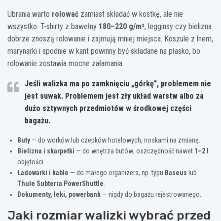
Ubrania warto
rolować
zamiast składać w kostkę, ale nie
wszystko. T-shirty z bawełny
180–220 g/m²
, legginsy czy bielizna
dobrze znoszą rolowanie i zajmują mniej miejsca. Koszule z lnem,
marynarki i spodnie w kant powinny być składane na płasko, bo
rolowanie zostawia mocne załamania.
Jeśli walizka ma po zamknięciu „górkę”, problemem nie
jest suwak. Problemem jest zły układ warstw albo za
dużo sztywnych przedmiotów w środkowej części
bagażu.
Buty
— do worków lub czepków hotelowych, noskami na zmianę.
Bielizna i skarpetki
— do wnętrza butów; oszczędność nawet
1–2 l
objętości.
Ładowarki i kable
— do małego organizera, np. typu
Baseus
lub
Thule Subterra PowerShuttle
.
Dokumenty, leki, powerbank
— nigdy do bagażu rejestrowanego.
Jaki rozmiar walizki wybrać przed