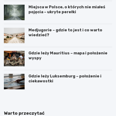
Miejsca w Polsce, o których nie miałeś
pojęcia – ukryte perełki
Medjugorie – gdzie to jest i co warto
wiedzieć?
Gdzie leży Mauritius – mapa i położenie
wyspy
Gdzie leży Luksemburg – położenie i
ciekawostki
G
N
d
a
z
j
i
p
e
i
Warto przeczytać
l
ę