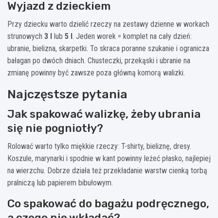
Wyjazd z dzieckiem
Przy dziecku warto dzielić rzeczy na zestawy dzienne w workach
strunowych
3 l
lub
5 l
. Jeden worek = komplet na cały dzień:
ubranie, bielizna, skarpetki. To skraca poranne szukanie i ogranicza
bałagan po dwóch dniach. Chusteczki, przekąski i ubranie na
zmianę powinny być zawsze poza główną komorą walizki.
Najczęstsze pytania
Jak spakować walizkę, żeby ubrania
się nie pogniotły?
Rolować warto tylko miękkie rzeczy: T-shirty, bieliznę, dresy.
Koszule, marynarki i spodnie w kant powinny leżeć płasko, najlepiej
na wierzchu. Dobrze działa też przekładanie warstw cienką torbą
pralniczą lub papierem bibułowym.
Co spakować do bagażu podręcznego,
a czego nie wkładać?