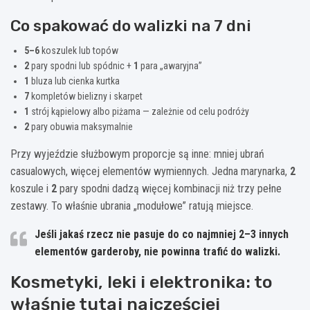
Co spakować do walizki na 7 dni
5–6
koszulek lub topów
2
pary spodni lub spódnic +
1
para „awaryjna”
1
bluza lub cienka kurtka
7
kompletów bielizny i skarpet
1
strój kąpielowy albo piżama — zależnie od celu podróży
2
pary obuwia maksymalnie
Przy wyjeździe służbowym proporcje są inne: mniej ubrań
casualowych, więcej elementów wymiennych. Jedna marynarka,
2
koszule i
2
pary spodni dadzą więcej kombinacji niż trzy pełne
zestawy. To właśnie ubrania „modułowe” ratują miejsce.
Jeśli jakaś rzecz nie pasuje do co najmniej
2–3
innych
elementów garderoby, nie powinna trafić do walizki.
Kosmetyki, leki i elektronika: to
właśnie tutaj najczęściej