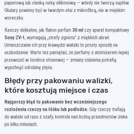
papierową lub cienką rurkę silikonową — wtedy nie tworzą supłów.
Okulary powinny być w twardym etui z mikrofibrą, nie w miękkim
woreczku.
Rzeczy delikatne, jak flakon perfum
30 ml
czy aparat kompaktowy
Sony ZV-1
, wymagają „strefy zgniotu” z miękkich ubrań.
Umieszczanie ich przy krawędzi walizki to prosty sposób na
uszkodzenie. Warto też pamiętać, że perfumy z atomizerem lepiej
przewozić w torebce strunowej — zmiany ciśnienia potrafią
wypchnąć odrobinę płynu.
Błędy przy pakowaniu walizki,
które kosztują miejsce i czas
Najgorszy błąd to pakowanie bez wcześniejszego
rozłożenia rzeczy na łóżku lub podłodze.
Gdy rzeczy trafiają
do walizki od razu z szafy, kontrola nad liczbą przedmiotów znika
po kilku minutach.