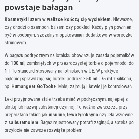
powstaje bałagan
Kosmetyki luzem w walizce kończą się wyciekiem.
Nieważne,
czy chodzi o szampon, balsam czy podkład. Każdy płyn powinien
być w osobnym, szczelnym opakowaniu i dodatkowo w woreczku
strunowym.
W bagażu podręcznym na lotnisku obowiązuje zasada pojemników
do
100 ml
, zamkniętych w przezroczystej torbie o pojemności do
1 l
. To standard stosowany na lotniskach w UE. W praktyce
najlepiej sprawdzają się butelki podróżne
50 ml
i
75 ml
z silikonu,
np.
Humangear GoToob+
. Mniej zajmują i łatwiej je kontrolować.
Leki przyjmowane stale trzeba mieć w podręcznym, najlepiej z
ulotką lub nazwą substancji czynnej. To ważne zwłaszcza przy
preparatach takich jak
insulina
,
lewotyroksyna
czy leki wziewne
z
salbutamolem
. Bagaż rejestrowany potrafi zaginąć, a apteka po
przylocie nie zawsze rozwiąże problem.