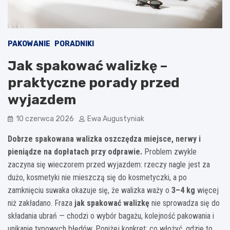
PAKOWANIE
PORADNIKI
Jak spakować walizkę –
praktyczne porady przed
wyjazdem
10 czerwca 2026
Ewa Augustyniak
Dobrze spakowana walizka oszczędza miejsce, nerwy i
pieniądze na dopłatach przy odprawie.
Problem zwykle
zaczyna się wieczorem przed wyjazdem: rzeczy nagle jest za
dużo, kosmetyki nie mieszczą się do kosmetyczki, a po
zamknięciu suwaka okazuje się, że walizka waży o
3–4 kg
więcej
niż zakładano. Fraza
jak spakować walizkę
nie sprowadza się do
składania ubrań — chodzi o wybór bagażu, kolejność pakowania i
unikanie typowych błędów. Poniżej konkret: co włożyć, gdzie to