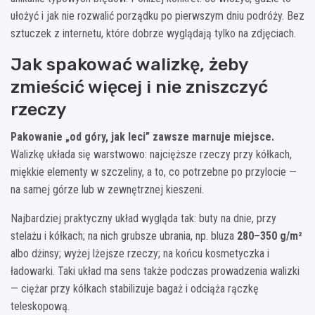
ułożyć i jak nie rozwalić porządku po pierwszym dniu podróży. Bez
sztuczek z internetu, które dobrze wyglądają tylko na zdjęciach.
Jak spakować walizkę, żeby
zmieścić więcej i nie zniszczyć
rzeczy
Pakowanie „od góry, jak leci” zawsze marnuje miejsce.
Walizkę układa się warstwowo: najcięższe rzeczy przy kółkach,
miękkie elementy w szczeliny, a to, co potrzebne po przylocie —
na samej górze lub w zewnętrznej kieszeni.
Najbardziej praktyczny układ wygląda tak: buty na dnie, przy
stelażu i kółkach; na nich grubsze ubrania, np. bluza
280–350 g/m²
albo dżinsy; wyżej lżejsze rzeczy; na końcu kosmetyczka i
ładowarki. Taki układ ma sens także podczas prowadzenia walizki
— ciężar przy kółkach stabilizuje bagaż i odciąża rączkę
teleskopową.