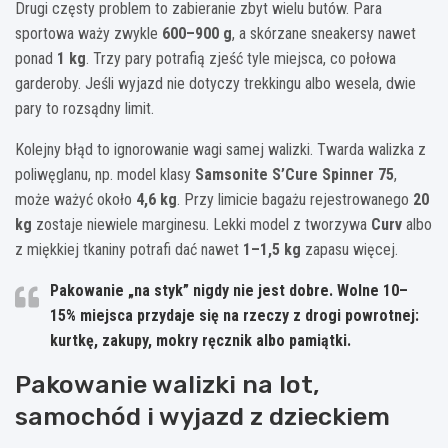
Drugi częsty problem to zabieranie zbyt wielu butów. Para
sportowa waży zwykle
600–900 g
, a skórzane sneakersy nawet
ponad
1 kg
. Trzy pary potrafią zjeść tyle miejsca, co połowa
garderoby. Jeśli wyjazd nie dotyczy trekkingu albo wesela, dwie
pary to rozsądny limit.
Kolejny błąd to ignorowanie wagi samej walizki. Twarda walizka z
poliwęglanu, np. model klasy
Samsonite S’Cure Spinner 75
,
może ważyć około
4,6 kg
. Przy limicie bagażu rejestrowanego
20
kg
zostaje niewiele marginesu. Lekki model z tworzywa
Curv
albo
z miękkiej tkaniny potrafi dać nawet
1–1,5 kg
zapasu więcej.
Pakowanie „na styk” nigdy nie jest dobre. Wolne
10–
15%
miejsca przydaje się na rzeczy z drogi powrotnej:
kurtkę, zakupy, mokry ręcznik albo pamiątki.
Pakowanie walizki na lot,
samochód i wyjazd z dzieckiem