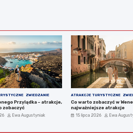
URYSTYCZNE
ZWIEDZANIE
ATRAKCJE TURYSTYCZNE
ZWIE
nego Przylądka – atrakcje,
Co warto zobaczyć w Wenec
o zobaczyć
najważniejsze atrakcje
026
Ewa Augustyniak
15 lipca 2026
Ewa August