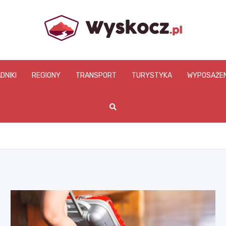
www.wyskocz.pl
DNIKI
REGIONY
TRANSPORT
TURYSTYKA
WYPOSAŻEN