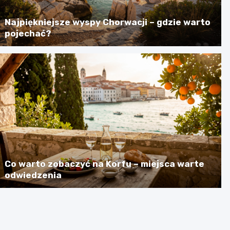
Najpiękniejsze wyspy Chorwacji – gdzie warto
pojechać?
Co warto zobaczyć na Korfu – miejsca warte
odwiedzenia