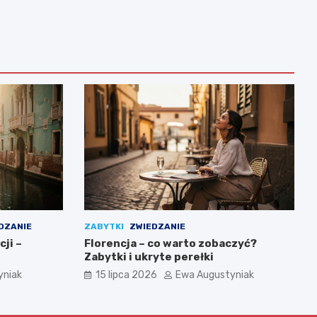
DZANIE
ZABYTKI
ZWIEDZANIE
ji –
Florencja – co warto zobaczyć?
Zabytki i ukryte perełki
yniak
15 lipca 2026
Ewa Augustyniak