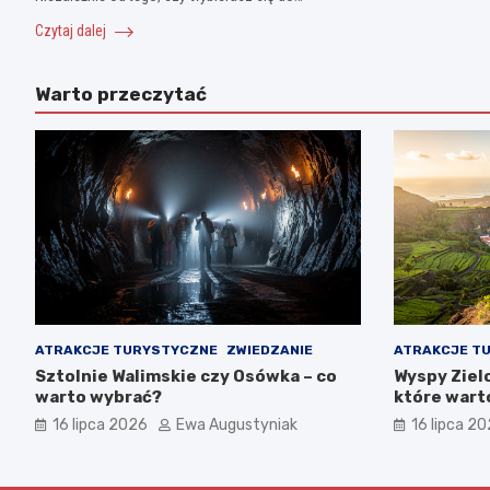
Czytaj dalej
Warto przeczytać
ATRAKCJE TURYSTYCZNE
ZWIEDZANIE
ATRAKCJE T
Sztolnie Walimskie czy Osówka – co
Wyspy Zielo
warto wybrać?
które wart
16 lipca 2026
Ewa Augustyniak
16 lipca 2