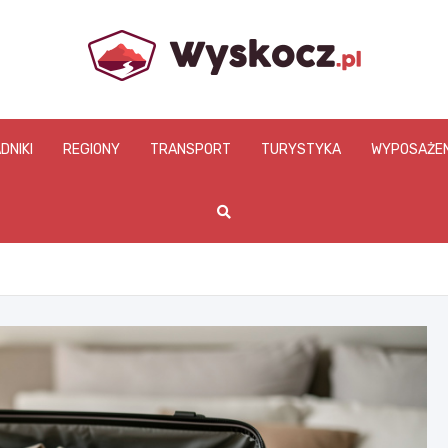
www.wyskocz.pl
DNIKI
REGIONY
TRANSPORT
TURYSTYKA
WYPOSAŻEN