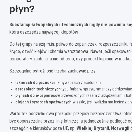
płyn?
Substancji łatwopalnych i technicznych nigdy nie powinno 
która oszczędza najwięcej kłopotów.
Do tej grupy należą m.in. paliwo do zapalniczek, rozpuszczalniki, 
żrące, część klejów i chemia warsztatowa. Nawet jeśli opakowanie
temperatury zapłonu, a nie od tego, czy produkt kupiono w marke
Szczególną ostrożność trzeba zachować przy:
lakierach do paznokci
i zmywaczach z acetonem,
aerozolach technicznych
typu farba w sprayu, smar czy odrdzewiac
płynach do e-papierosów
przewożonych razem z urządzeniami i bate
olejach i syropach spożywczych
w szkle, jeśli walizka ma lecieć z p
Warto też oddzielić dwa porządki: przepisy bezpieczeństwa lotnic
być dopuszczalna przez linię lotniczą, a jednocześnie podlegać 
szczególnie kierunków poza UE, np.
Wielkiej Brytanii
,
Norwegii