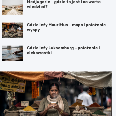
Medjugorie – gdzie to jest i co warto
wiedzieć?
Gdzie leży Mauritius – mapa i położenie
wyspy
Gdzie leży Luksemburg – położenie i
ciekawostki