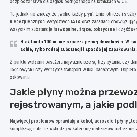
bezpieczeństwa dla bagażu podręcznego na lotniskach w UE.
To jednak nie znaczy, że „wolno każdy płyn”. Linie lotnicze i sł
niebezpiecznych
, wytycznych
IATA
oraz zasadach obowiązującyc
wszystkim substancje
łatwopalne, żrące, toksyczne
i część aer
Brak limitu 100 ml nie oznacza pełnej dowolności. W b
sobie, tylko
rodzaj substancji i sposób jej zapakowania
.
Z punktu widzenia pasażera najważniejsze są trzy pytania: czy da
ilościowych i czy wytrzyma transport w luku bagażowym. Dopie
pakowaniu.
Jakie płyny można przewoz
rejestrowanym, a jakie pod
Najwięcej problemów sprawiają alkohol, aerozole i płyny „te
komplikacji, o ile nie wchodzą w kategorię materiałów niebezpiec