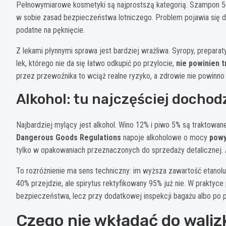
Pełnowymiarowe kosmetyki są najprostszą kategorią. Szampon 50
w sobie zasad bezpieczeństwa lotniczego. Problem pojawia się do
podatne na pęknięcie.
Z lekami płynnymi sprawa jest bardziej wrażliwa. Syropy, preparat
lek, którego nie da się łatwo odkupić po przylocie,
nie powinien 
przez przewoźnika to wciąż realne ryzyko, a zdrowie nie powinno
Alkohol: tu najczęściej dochod
Najbardziej mylący jest alkohol. Wino 12% i piwo 5% są traktowa
Dangerous Goods Regulations
napoje alkoholowe o mocy
powy
tylko w opakowaniach przeznaczonych do sprzedaży detalicznej.
To rozróżnienie ma sens techniczny: im wyższa zawartość etanol
40% przejdzie, ale spirytus rektyfikowany 95% już nie. W praktyce
bezpieczeństwa, lecz przy dodatkowej inspekcji bagażu albo po p
Czego nie wkładać do walizk