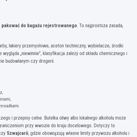
się pakować do bagażu rejestrowanego
. To najprostsza zasada,
farby, lakiery przemysłowe, aceton techniczny, wybielacze, środki
 wygląda „niewinnie”, klasyfikacja zależy od składu chemicznego i
cie budowlanym czy drogerii.
z,
riami,
rzesiadkami.
zego i przepisy celne. Butelka oliwy albo lokalnego alkoholu może
ograniczeniom przy wwozie do kraju docelowego. Dotyczy to
czy
Szwajcarii
, gdzie obowiązują własne limity przywozu alkoholu i