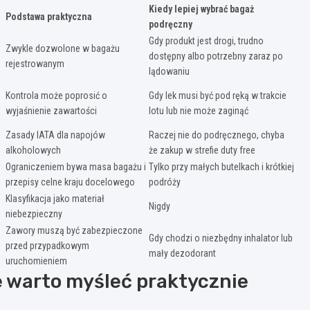
Kiedy lepiej wybrać bagaż
Podstawa praktyczna
podręczny
Gdy produkt jest drogi, trudno
Zwykle dozwolone w bagażu
dostępny albo potrzebny zaraz po
rejestrowanym
lądowaniu
Kontrola może poprosić o
Gdy lek musi być pod ręką w trakcie
wyjaśnienie zawartości
lotu lub nie może zaginąć
Zasady IATA dla napojów
Raczej nie do podręcznego, chyba
alkoholowych
że zakup w strefie duty free
Ograniczeniem bywa masa bagażu i
Tylko przy małych butelkach i krótkiej
przepisy celne kraju docelowego
podróży
Klasyfikacja jako materiał
Nigdy
niebezpieczny
Zawory muszą być zabezpieczone
Gdy chodzi o niezbędny inhalator lub
przed przypadkowym
mały dezodorant
uruchomieniem
le warto myśleć praktycznie