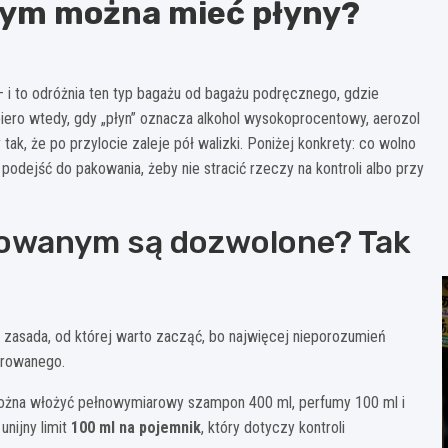
nym można mieć płyny?
i to odróżnia ten typ bagażu od bagażu podręcznego, gdzie
iero wtedy, gdy „płyn” oznacza alkohol wysokoprocentowy, aerozol
k, że po przylocie zaleje pół walizki. Poniżej konkrety: co wolno
 podejść do pakowania, żeby nie stracić rzeczy na kontroli albo przy
rowanym są dozwolone? Tak
zasada, od której warto zacząć, bo najwięcej nieporozumień
trowanego.
można włożyć pełnowymiarowy szampon 400 ml, perfumy 100 ml i
unijny limit
100 ml na pojemnik
, który dotyczy kontroli