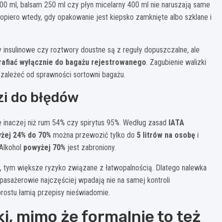
0 ml, balsam 250 ml czy płyn micelarny 400 ml nie naruszają same
piero wtedy, gdy opakowanie jest kiepsko zamknięte albo szklane i
y insulinowe czy roztwory doustne są z reguły dopuszczalne, ale
trafiać wyłącznie do bagażu rejestrowanego
. Zagubienie walizki
 zależeć od sprawności sortowni bagażu.
zi do błędów
ne inaczej niż rum 54% czy spirytus 95%. Według zasad
IATA
żej 24% do 70%
można przewozić tylko do
5 litrów na osobę
i
 Alkohol
powyżej 70%
jest zabroniony.
u, tym większe ryzyko związane z łatwopalnością. Dlatego nalewka
 pasażerowie najczęściej wpadają nie na samej kontroli
rostu łamią przepisy nieświadomie.
i, mimo że formalnie to też