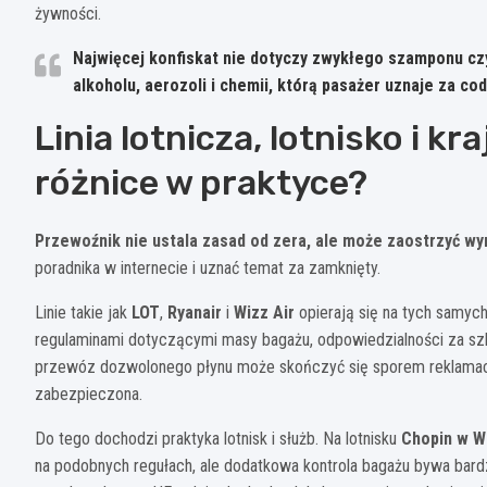
żywności.
Najwięcej konfiskat nie dotyczy zwykłego szamponu czy
alkoholu, aerozoli i chemii, którą pasażer uznaje za cod
Linia lotnicza, lotnisko i kr
różnice w praktyce?
Przewoźnik nie ustala zasad od zera, ale może zaostrzyć w
poradnika w internecie i uznać temat za zamknięty.
Linie takie jak
LOT
,
Ryanair
i
Wizz Air
opierają się na tych samyc
regulaminami dotyczącymi masy bagażu, odpowiedzialności za sz
przewóz dozwolonego płynu może skończyć się sporem reklamacyjn
zabezpieczona.
Do tego dochodzi praktyka lotnisk i służb. Na lotnisku
Chopin w W
na podobnych regułach, ale dodatkowa kontrola bagażu bywa bard