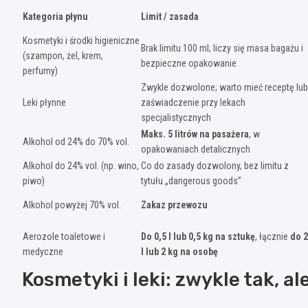
Kategoria płynu
Limit / zasada
Kosmetyki i środki higieniczne
Brak limitu 100 ml; liczy się masa bagażu i
(szampon, żel, krem,
bezpieczne opakowanie
perfumy)
Zwykle dozwolone; warto mieć receptę lub
Leki płynne
zaświadczenie przy lekach
specjalistycznych
Maks. 5 litrów na pasażera
, w
Alkohol od 24% do 70% vol.
opakowaniach detalicznych
Alkohol do 24% vol. (np. wino,
Co do zasady dozwolony, bez limitu z
piwo)
tytułu „dangerous goods”
Alkohol powyżej 70% vol.
Zakaz przewozu
Aerozole toaletowe i
Do 0,5 l lub 0,5 kg na sztukę
, łącznie
do 2
medyczne
l lub 2 kg na osobę
Kosmetyki i leki: zwykle tak, a