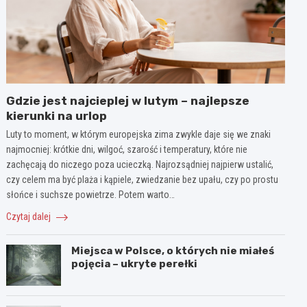
Gdzie jest najcieplej w lutym – najlepsze
kierunki na urlop
Luty to moment, w którym europejska zima zwykle daje się we znaki
najmocniej: krótkie dni, wilgoć, szarość i temperatury, które nie
zachęcają do niczego poza ucieczką. Najrozsądniej najpierw ustalić,
czy celem ma być plaża i kąpiele, zwiedzanie bez upału, czy po prostu
słońce i suchsze powietrze. Potem warto…
Czytaj dalej
Miejsca w Polsce, o których nie miałeś
pojęcia – ukryte perełki