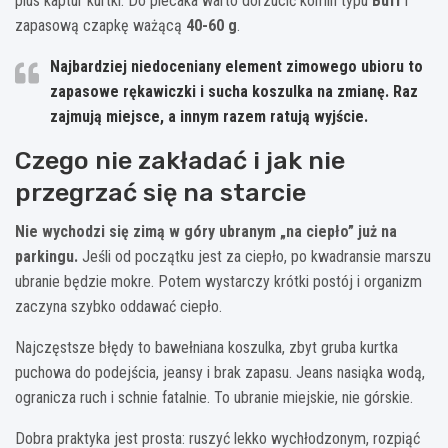
plus kaptur kurtki. Do plecaka warto dorzucić komin typu
Buff
i
zapasową czapkę ważącą
40-60 g
.
Najbardziej niedoceniany element zimowego ubioru to
zapasowe rękawiczki i sucha koszulka na zmianę. Raz
zajmują miejsce, a innym razem ratują wyjście.
Czego nie zakładać i jak nie
przegrzać się na starcie
Nie wychodzi się zimą w góry ubranym „na ciepło” już na
parkingu.
Jeśli od początku jest za ciepło, po kwadransie marszu
ubranie będzie mokre. Potem wystarczy krótki postój i organizm
zaczyna szybko oddawać ciepło.
Najczęstsze błędy to bawełniana koszulka, zbyt gruba kurtka
puchowa do podejścia, jeansy i brak zapasu. Jeans nasiąka wodą,
ogranicza ruch i schnie fatalnie. To ubranie miejskie, nie górskie.
Dobra praktyka jest prosta: ruszyć lekko wychłodzonym, rozpiąć