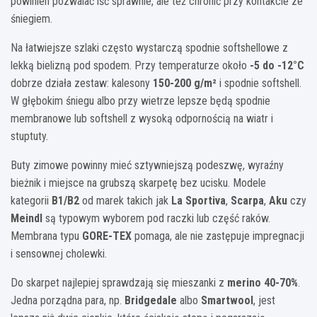
powinien pozwalać iść sprawnie, ale też chronić przy kontakcie ze
śniegiem.
Na łatwiejsze szlaki często wystarczą spodnie softshellowe z
lekką bielizną pod spodem. Przy temperaturze około
-5 do -12°C
dobrze działa zestaw: kalesony
150-200 g/m²
i spodnie softshell.
W głębokim śniegu albo przy wietrze lepsze będą spodnie
membranowe lub softshell z wysoką odpornością na wiatr i
stuptuty.
Buty zimowe powinny mieć sztywniejszą podeszwę, wyraźny
bieżnik i miejsce na grubszą skarpetę bez ucisku. Modele
kategorii
B1/B2
od marek takich jak
La Sportiva
,
Scarpa
,
Aku
czy
Meindl
są typowym wyborem pod raczki lub część raków.
Membrana typu
GORE-TEX
pomaga, ale nie zastępuje impregnacji
i sensownej cholewki.
Do skarpet najlepiej sprawdzają się mieszanki z
merino 40-70%
.
Jedna porządna para, np.
Bridgedale
albo
Smartwool
, jest