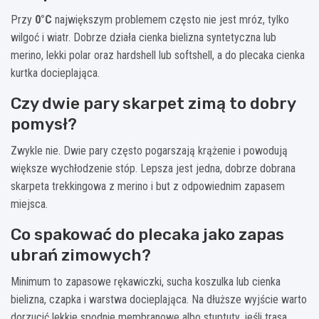
Przy
0°C
największym problemem często nie jest mróz, tylko
wilgoć i wiatr. Dobrze działa cienka bielizna syntetyczna lub
merino, lekki polar oraz hardshell lub softshell, a do plecaka cienka
kurtka docieplająca.
Czy dwie pary skarpet zimą to dobry
pomysł?
Zwykle nie. Dwie pary często pogarszają krążenie i powodują
większe wychłodzenie stóp. Lepsza jest jedna, dobrze dobrana
skarpeta trekkingowa z merino i but z odpowiednim zapasem
miejsca.
Co spakować do plecaka jako zapas
ubrań zimowych?
Minimum to zapasowe rękawiczki, sucha koszulka lub cienka
bielizna, czapka i warstwa docieplająca. Na dłuższe wyjście warto
dorzucić lekkie spodnie membranowe albo stuptuty, jeśli trasa