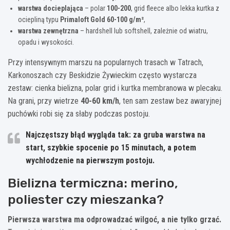
warstwa docieplająca
– polar
100-200
, grid fleece albo lekka kurtka z
ociepliną typu
Primaloft Gold
60-100 g/m²
,
warstwa zewnętrzna
– hardshell lub softshell, zależnie od wiatru,
opadu i wysokości.
Przy intensywnym marszu na popularnych trasach w Tatrach,
Karkonoszach czy Beskidzie Żywieckim często wystarcza
zestaw: cienka bielizna, polar grid i kurtka membranowa w plecaku.
Na grani, przy wietrze
40-60 km/h
, ten sam zestaw bez awaryjnej
puchówki robi się za słaby podczas postoju.
Najczęstszy błąd wygląda tak: za gruba warstwa na
start, szybkie spocenie po 15 minutach, a potem
wychłodzenie na pierwszym postoju.
Bielizna termiczna: merino,
poliester czy mieszanka?
Pierwsza warstwa ma odprowadzać wilgoć, a nie tylko grzać.