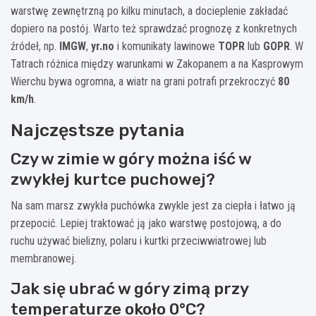
warstwę zewnętrzną po kilku minutach, a docieplenie zakładać
dopiero na postój. Warto też sprawdzać prognozę z konkretnych
źródeł, np.
IMGW
,
yr.no
i komunikaty lawinowe
TOPR
lub
GOPR
. W
Tatrach różnica między warunkami w Zakopanem a na Kasprowym
Wierchu bywa ogromna, a wiatr na grani potrafi przekroczyć
80
km/h
.
Najczęstsze pytania
Czy w zimie w góry można iść w
zwykłej kurtce puchowej?
Na sam marsz zwykła puchówka zwykle jest za ciepła i łatwo ją
przepocić. Lepiej traktować ją jako warstwę postojową, a do
ruchu używać bielizny, polaru i kurtki przeciwwiatrowej lub
membranowej.
Jak się ubrać w góry zimą przy
temperaturze około 0°C?