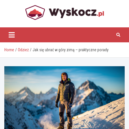
Skip
to
content
www.wyskocz.pl
Home
Odzież
Jak się ubrać w góry zimą – praktyczne porady