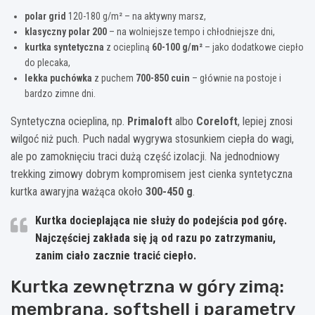
polar grid
120-180 g/m² – na aktywny marsz,
klasyczny polar 200
– na wolniejsze tempo i chłodniejsze dni,
kurtka syntetyczna
z ociepliną
60-100 g/m²
– jako dodatkowe ciepło
do plecaka,
lekka puchówka
z puchem
700-850 cuin
– głównie na postoje i
bardzo zimne dni.
Syntetyczna ocieplina, np.
Primaloft
albo
Coreloft
, lepiej znosi
wilgoć niż puch. Puch nadal wygrywa stosunkiem ciepła do wagi,
ale po zamoknięciu traci dużą część izolacji. Na jednodniowy
trekking zimowy dobrym kompromisem jest cienka syntetyczna
kurtka awaryjna ważąca około
300-450 g
.
Kurtka docieplająca nie służy do podejścia pod górę.
Najczęściej zakłada się ją od razu po zatrzymaniu,
zanim ciało zacznie tracić ciepło.
Kurtka zewnętrzna w góry zimą:
membrana, softshell i parametry