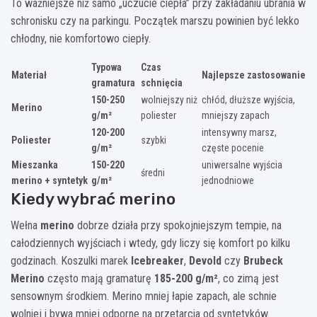
To ważniejsze niż samo „uczucie ciepła” przy zakładaniu ubrania w
schronisku czy na parkingu. Początek marszu powinien być lekko
chłodny, nie komfortowo ciepły.
Typowa
Czas
Materiał
Najlepsze zastosowanie
gramatura
schnięcia
150-250
wolniejszy niż
chłód, dłuższe wyjścia,
Merino
g/m²
poliester
mniejszy zapach
120-200
intensywny marsz,
Poliester
szybki
g/m²
częste pocenie
Mieszanka
150-220
uniwersalne wyjścia
średni
merino + syntetyk
g/m²
jednodniowe
Kiedy wybrać merino
Wełna
merino
dobrze działa przy spokojniejszym tempie, na
całodziennych wyjściach i wtedy, gdy liczy się komfort po kilku
godzinach. Koszulki marek
Icebreaker
,
Devold
czy
Brubeck
Merino
często mają gramaturę
185-200 g/m²
, co zimą jest
sensownym środkiem. Merino mniej łapie zapach, ale schnie
wolniej i bywa mniej odporne na przetarcia od syntetyków.