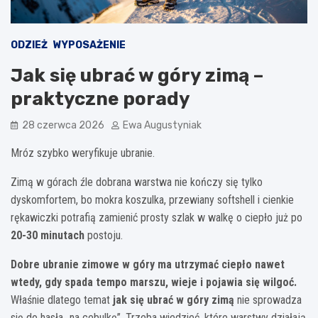
ODZIEŻ
WYPOSAŻENIE
Jak się ubrać w góry zimą –
praktyczne porady
28 czerwca 2026
Ewa Augustyniak
Mróz szybko weryfikuje ubranie.
Zimą w górach źle dobrana warstwa nie kończy się tylko
dyskomfortem, bo mokra koszulka, przewiany softshell i cienkie
rękawiczki potrafią zamienić prosty szlak w walkę o ciepło już po
20-30 minutach
postoju.
Dobre ubranie zimowe w góry ma utrzymać ciepło nawet
wtedy, gdy spada tempo marszu, wieje i pojawia się wilgoć.
Właśnie dlatego temat
jak się ubrać w góry zimą
nie sprowadza
się do hasła „na cebulkę”. Trzeba wiedzieć, które warstwy działają