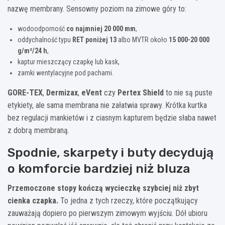
nazwę membrany. Sensowny poziom na zimowe góry to:
wodoodporność
co najmniej 20 000 mm
,
oddychalność typu
RET poniżej 13
albo MVTR około
15 000-20 000
g/m²/24 h
,
kaptur mieszczący czapkę lub kask,
zamki wentylacyjne pod pachami.
GORE-TEX
,
Dermizax
,
eVent
czy
Pertex Shield
to nie są puste
etykiety, ale sama membrana nie załatwia sprawy. Krótka kurtka
bez regulacji mankietów i z ciasnym kapturem będzie słaba nawet
z dobrą membraną.
Spodnie, skarpety i buty decydują
o komforcie bardziej niż bluza
Przemoczone stopy kończą wycieczkę szybciej niż zbyt
cienka czapka.
To jedna z tych rzeczy, które początkujący
zauważają dopiero po pierwszym zimowym wyjściu. Dół ubioru