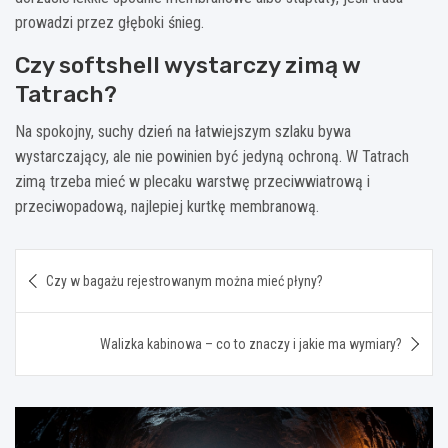
prowadzi przez głęboki śnieg.
Czy softshell wystarczy zimą w
Tatrach?
Na spokojny, suchy dzień na łatwiejszym szlaku bywa
wystarczający, ale nie powinien być jedyną ochroną. W Tatrach
zimą trzeba mieć w plecaku warstwę przeciwwiatrową i
przeciwopadową, najlepiej kurtkę membranową.
Nawigacja
Czy w bagażu rejestrowanym można mieć płyny?
wpisu
Walizka kabinowa – co to znaczy i jakie ma wymiary?