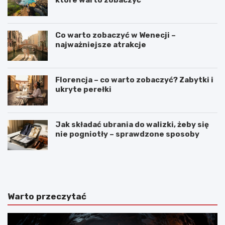
Co warto zobaczyć w Wenecji –
najważniejsze atrakcje
Florencja – co warto zobaczyć? Zabytki i
ukryte perełki
Jak składać ubrania do walizki, żeby się
nie pogniotły – sprawdzone sposoby
N
C
a
o
j
w
p
a
i
r
Warto przeczytać
ę
t
k
o
n
z
i
o