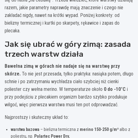
razem, jakie parametry naprawdę mają znaczenie i czego nie
zakładać nigdy, nawet na krótki wypad. Poniżej konkrety: od
bielizny termicznej i kurtki po skarpety, rękawice i zapas do
plecaka.
Jak się ubrać w góry zimą: zasada
trzech warstw działa
Bawełna zimą w górach nie nadaje się na warstwę przy
skórze.
To nie jest przesada, tylko praktyka: nasiąka potem, długo
schnie i po zatrzymaniu wychładza ciało szybciej niż cienki
poliester czy wełna merino. W temperaturze około
0 do -10°C
i
przy podejściu z plecakiem organizm bardzo szybko produkuje
wilgoć, więc pierwsza warstwa musi ten pot odprowadzać.
Najprostszy i skuteczny układ to:
warstwa bazowa
– bielizna termiczna z
merino 150-250 g/m²
albo z
poliestru, np.
Polartec Power Dry
,