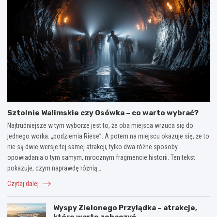
Sztolnie Walimskie czy Osówka – co warto wybrać?
Najtrudniejsze w tym wyborze jest to, że oba miejsca wrzuca się do
jednego worka: „podziemia Riese”. A potem na miejscu okazuje się, że to
nie są dwie wersje tej samej atrakcji, tylko dwa różne sposoby
opowiadania o tym samym, mrocznym fragmencie historii. Ten tekst
pokazuje, czym naprawdę różnią…
Czytaj dalej
Wyspy Zielonego Przylądka – atrakcje,
które warto zobaczyć