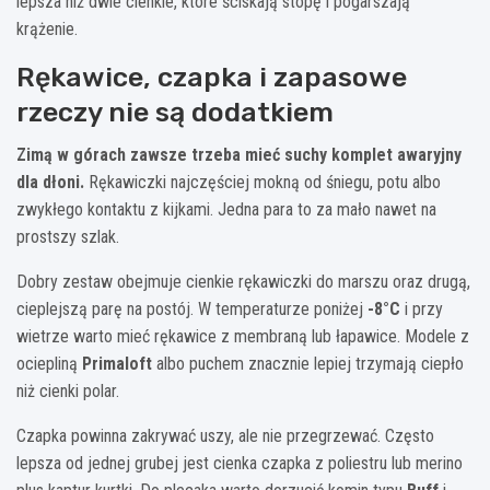
lepsza niż dwie cienkie, które ściskają stopę i pogarszają
krążenie.
Rękawice, czapka i zapasowe
rzeczy nie są dodatkiem
Zimą w górach zawsze trzeba mieć suchy komplet awaryjny
dla dłoni.
Rękawiczki najczęściej mokną od śniegu, potu albo
zwykłego kontaktu z kijkami. Jedna para to za mało nawet na
prostszy szlak.
Dobry zestaw obejmuje cienkie rękawiczki do marszu oraz drugą,
cieplejszą parę na postój. W temperaturze poniżej
-8°C
i przy
wietrze warto mieć rękawice z membraną lub łapawice. Modele z
ociepliną
Primaloft
albo puchem znacznie lepiej trzymają ciepło
niż cienki polar.
Czapka powinna zakrywać uszy, ale nie przegrzewać. Często
lepsza od jednej grubej jest cienka czapka z poliestru lub merino