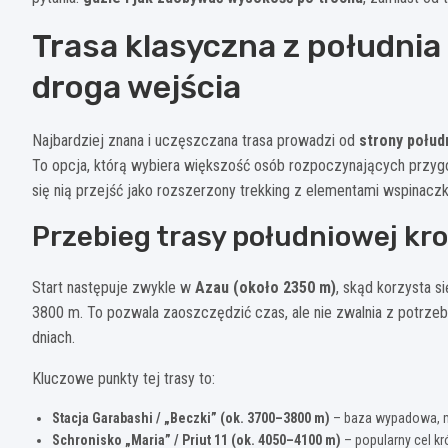
Trasa klasyczna z południa
droga wejścia
Najbardziej znana i uczęszczana trasa prowadzi od
strony połud
To opcja, którą wybiera większość osób rozpoczynających przyg
się nią przejść jako rozszerzony trekking z elementami wspina
Przebieg trasy południowej kr
Start następuje zwykle w
Azau (około 2350 m)
, skąd korzysta s
3800 m. To pozwala zaoszczędzić czas, ale nie zwalnia z potrze
dniach.
Kluczowe punkty tej trasy to:
Stacja Garabashi / „Beczki” (ok. 3700–3800 m)
– baza wypadowa, mi
Schronisko „Maria” / Priut 11 (ok. 4050–4100 m)
– popularny cel kr