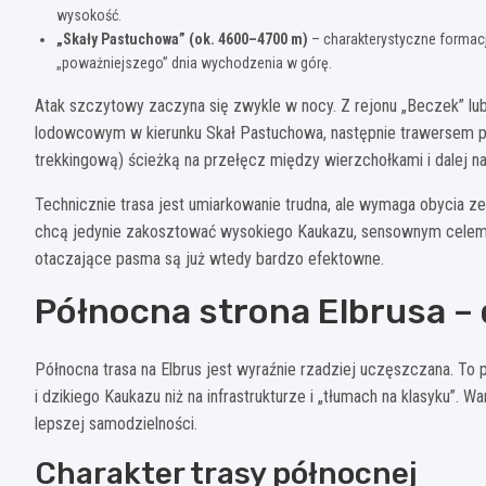
wysokość.
„Skały Pastuchowa” (ok. 4600–4700 m)
– charakterystyczne formacj
„poważniejszego” dnia wychodzenia w górę.
Atak szczytowy zaczyna się zwykle w nocy. Z rejonu „Beczek” lub
lodowcowym w kierunku Skał Pastuchowa, następnie trawersem p
trekkingową) ścieżką na przełęcz między wierzchołkami i dalej n
Technicznie trasa jest umiarkowanie trudna, ale wymaga obycia z
chcą jedynie zakosztować wysokiego Kaukazu, sensownym celem j
otaczające pasma są już wtedy bardzo efektowne.
Północna strona Elbrusa – 
Północna trasa na Elbrus jest wyraźnie rzadziej uczęszczana. To 
i dzikiego Kaukazu niż na infrastrukturze i „tłumach na klasyku”.
lepszej samodzielności.
Charakter trasy północnej