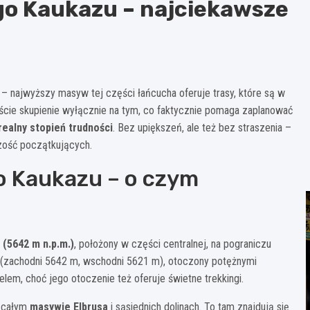
go Kaukazu – najciekawsze
 – najwyższy masyw tej części łańcucha oferuje trasy, które są w
tekście skupienie wyłącznie na tym, co faktycznie pomaga zaplanować
ealny stopień trudności
. Bez upiększeń, ale też bez straszenia –
szość początkujących.
o Kaukazu – o czym
 (5642 m n.p.m.)
, położony w części centralnej, na pograniczu
ch (zachodni 5642 m, wschodni 5621 m), otoczony potężnymi
lem, choć jego otoczenie też oferuje świetne trekkingi.
o całym
masywie Elbrusa
i sąsiednich dolinach. To tam znajdują się