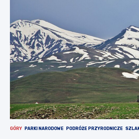
GÓRY
PARKI NARODOWE
PODRÓŻE PRZYRODNICZE
SZLA