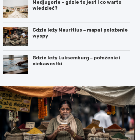
Medjugorie – gdzie to jest i co warto
wiedzieć?
Gdzie leży Mauritius – mapa i położenie
wyspy
Gdzie leży Luksemburg – położenie i
ciekawostki