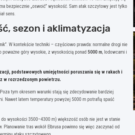
żna bezpiecznie „oswoić” wysokość. Sam atak szczytowy jest tylko
ał sens.
ć, sezon i aklimatyzacja
nik”. W kontekście techniki – częściowo prawda: normalne drogi nie
 to poważne góry wysokie, z wysokością ponad
5000 m
, lodowcami i
zacji, podstawowych umiejętności poruszania się w rakach i
sz
w rozrzedzonym powietrzu.
 Poza tym okresem warunki stają się zdecydowanie bardziej
mi. Nawet latem temperatury powyżej 5000 m potrafią spaść
a do wysokości 3500–4300 m) większość osób nie jest w stanie
w. Planowanie tras wokół Elbrusa powinno się więc zaczynać od
 terminu ataku szczytowego.