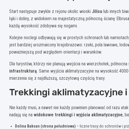
Start następuje zwykle z rejonu okolic wioski
Jilisu
lub innych biw
łąki i doliny, z widokiem na majestatyczną północną ścianę Elbru
każdą wysokość zdobywa się nogami.
Kolejne noclegi odbywają się w prostych schronach lub namiotac
jest bardziej urozmaicony krajobrazowo: rzeki, pola lawowe, lodo
poważniejszą pod względem orientacji i warunków.
Dla turystów, którzy nie planują wejścia na wierzchołek, północna
infrastrukturą
. Same wyjścia aklimatyzacyjne na wysokość 4000
mierzenia się z najdłuższą, szczytową częścią trasy.
Trekkingi aklimatyzacyjne
Nie każdy musi, a nawet nie każdy powinien planować od razu atak s
nadają się na
widokowe trekkingi i wyjścia aklimatyzacyjne
, b
Dolina Baksan (strona południowa)
– liczne trasy do schronów i pr