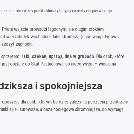
e skalne, klasyczny punkt aklimatyzacyjny i częsty cel pierwszego
 Priuta wyjście prowadzi łagodnym, ale długim stokiem
od wierzchołek wschodni i dalej stromszą (choć wciąż typowo
a szczyt zachodni.
e sprzętem:
raki, czekan, uprząż, lina w grupach
. Dla osób, które
est dojście do Skał Pastuchowa lub nieco wyżej – widoki na
dziksza i spokojniejsza
propozycja dla osób, którym bardziej zależy na poczuciu przestrzeni
 Warunki są tu surowsze, a baza noclegowa skromniejsza, co wymaga