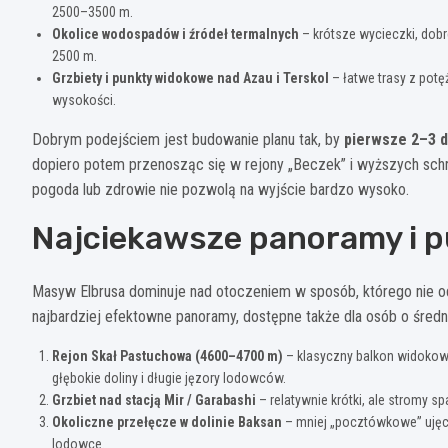
2500–3500 m.
Okolice wodospadów i źródeł termalnych
– krótsze wycieczki, dob
2500 m.
Grzbiety i punkty widokowe nad Azau i Terskol
– łatwe trasy z pot
wysokości.
Dobrym podejściem jest budowanie planu tak, by
pierwsze 2–3 d
dopiero potem przenosząc się w rejony „Beczek” i wyższych schro
pogoda lub zdrowie nie pozwolą na wyjście bardzo wysoko.
Najciekawsze panoramy i 
Masyw Elbrusa dominuje nad otoczeniem w sposób, którego nie od
najbardziej efektowne panoramy, dostępne także dla osób o śred
Rejon Skał Pastuchowa (4600–4700 m)
– klasyczny balkon widokowy
głębokie doliny i długie jęzory lodowców.
Grzbiet nad stacją Mir / Garabashi
– relatywnie krótki, ale stromy s
Okoliczne przełęcze w dolinie Baksan
– mniej „pocztówkowe” ujęcie
lodowce.