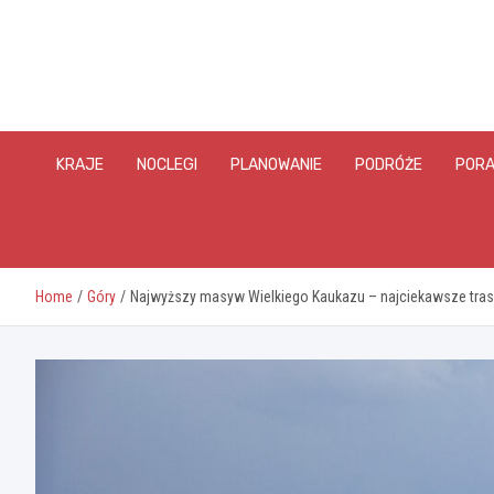
Skip
to
content
KRAJE
NOCLEGI
PLANOWANIE
PODRÓŻE
PORA
Home
Góry
Najwyższy masyw Wielkiego Kaukazu – najciekawsze trasy