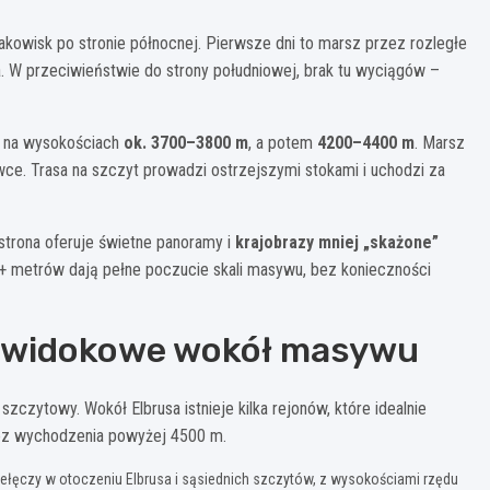
akowisk po stronie północnej. Pierwsze dni to marsz przez rozległe
sa. W przeciwieństwie do strony południowej, brak tu wyciągów –
h na wysokościach
ok. 3700–3800 m
, a potem
4200–4400 m
. Marsz
wce. Trasa na szczyt prowadzi ostrzejszymi stokami i uchodzi za
 strona oferuje świetne panoramy i
krajobrazy mniej „skażone”
+ metrów dają pełne poczucie skali masywu, bez konieczności
 i widokowe wokół masywu
zczytowy. Wokół Elbrusa istnieje kilka rejonów, które idealnie
ez wychodzenia powyżej 4500 m.
zełęczy w otoczeniu Elbrusa i sąsiednich szczytów, z wysokościami rzędu