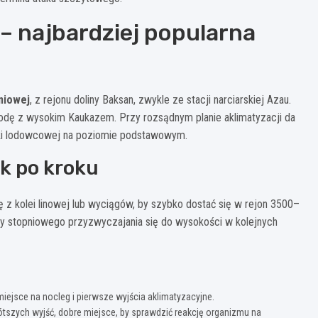
 – najbardziej popularna
niowej
, z rejonu doliny Baksan, zwykle ze stacji narciarskiej Azau.
odę z wysokim Kaukazem. Przy rozsądnym planie aklimatyzacji da
czki lodowcowej na poziomie podstawowym.
ok po kroku
ię z kolei linowej lub wyciągów, by szybko dostać się w rejon 3500–
by stopniowego przyzwyczajania się do wysokości w kolejnych
ejsce na nocleg i pierwsze wyjścia aklimatyzacyjne.
ótszych wyjść, dobre miejsce, by sprawdzić reakcję organizmu na