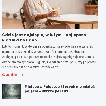
Gdzie jest najcieplej w lutym – najlepsze
kierunki na urlop
Luty to moment, w którym europejska zima zwykle daje się we znaki
najmocniej: krótkie dni, wilgoć, szarość i temperatury, które nie
zachęcają do niczego poza ucieczką. Najrozsądniej najpierw ustalić,
czy celem ma być plaża i kąpiele, zwiedzanie bez upału, czy po prostu
słońce i suchsze powietrze. Potem warto…
Czytaj dalej
Miejsca w Polsce, o których nie miałeś
pojęcia – ukryte perełki