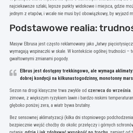
najciekawsze szlaki, lepsze punkty widokowe i miejsca, gdzie mo
jednym z etapów, i wcale nie musi być obowiązkowy, by wyjazd mi
Podstawowe realia: trudnoś
Masyw Elbrusa jest często reklamowany jako „łatwy pięciotysięcz
wymagają wspinaczki w skale. W kontekście ogólnej trudności –
gwałtownymi zmianami pogody.
Elbrus jest dostępny trekkingowo, ale wymaga
aklimaty
dobrej kondycji na kilkunastogodzinny, monotonny mar
Sezon na drogi klasyczne trwa zwykle od
czerwca do września
.
zimowe, z większym ryzykiem lawin i bardzo niskimi temperatura
głęboko poniżej zera, a wiatr bywa brutalny.
Bez sensownej aklimatyzacji (kilka dni stopniowego podchodzeni
bezpiecznie wejść choćby do okolic przełęczy i górnych schronó
pytania:
gdzie i jak zdobywać wysokość po trochu
, zamiast od