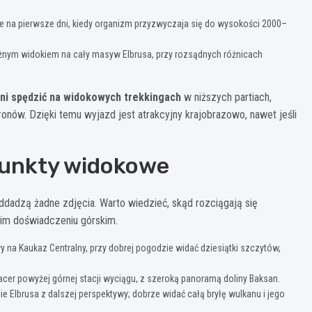
re na pierwsze dni, kiedy organizm przyzwyczaja się do wysokości 2000–
ężnym widokiem na cały masyw Elbrusa, przy rozsądnych różnicach
ni spędzić na widokowych trekkingach
w niższych partiach,
nów. Dzięki temu wyjazd jest atrakcyjny krajobrazowo, nawet jeśli
punkty widokowe
dadzą żadne zdjęcia. Warto wiedzieć, skąd rozciągają się
nim doświadczeniu górskim.
 na Kaukaz Centralny, przy dobrej pogodzie widać dziesiątki szczytów,
pacer powyżej górnej stacji wyciągu, z szeroką panoramą doliny Baksan.
 Elbrusa z dalszej perspektywy; dobrze widać całą bryłę wulkanu i jego