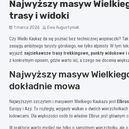
Najwyższy masyw Wielkie
trasy i widoki
1 marca 2026
Ewa Augustyniak
Czy Wielki Kaukaz da się poznać bez technicznej wspinaczki? Tak
zasięgu ambitnego turysty górskiego, nie tylko alpinisty. W tym 
wyjazd:
najciekawsze trasy trekkingowe, punkty widokowe i r
z konkretnym opisem, gdzie warto iść, a czego nie docenia więk
Najwyższy masyw Wielkieg
dokładnie mowa
Najwyższym szczytem i masywem Wielkiego Kaukazu jest
Elbrus
Europy i Azji. To rozległy, wygasły wulkan o dwóch wierzchołka
lodowcami. Dla większości osób to właśnie Elbrus jest głównym ce
W praktyce warto myśleć nie tylko o samotnym wierzchołku, ale 