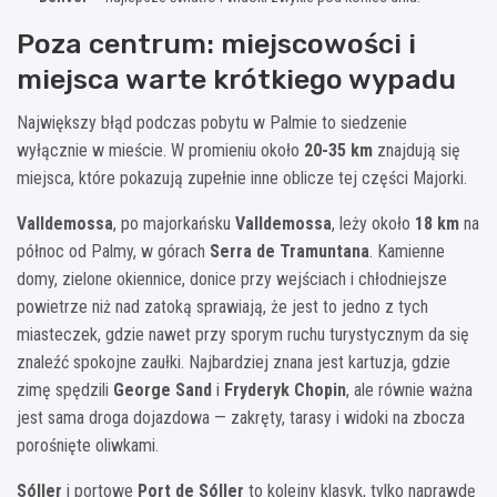
Poza centrum: miejscowości i
miejsca warte krótkiego wypadu
Największy błąd podczas pobytu w Palmie to siedzenie
wyłącznie w mieście. W promieniu około
20-35 km
znajdują się
miejsca, które pokazują zupełnie inne oblicze tej części Majorki.
Valldemossa
, po majorkańsku
Valldemossa
, leży około
18 km
na
północ od Palmy, w górach
Serra de Tramuntana
. Kamienne
domy, zielone okiennice, donice przy wejściach i chłodniejsze
powietrze niż nad zatoką sprawiają, że jest to jedno z tych
miasteczek, gdzie nawet przy sporym ruchu turystycznym da się
znaleźć spokojne zaułki. Najbardziej znana jest kartuzja, gdzie
zimę spędzili
George Sand
i
Fryderyk Chopin
, ale równie ważna
jest sama droga dojazdowa — zakręty, tarasy i widoki na zbocza
porośnięte oliwkami.
Sóller
i portowe
Port de Sóller
to kolejny klasyk, tylko naprawdę