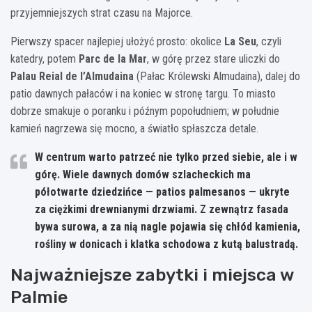
przyjemniejszych strat czasu na Majorce.
Pierwszy spacer najlepiej ułożyć prosto: okolice
La Seu
, czyli
katedry, potem
Parc de la Mar
, w górę przez stare uliczki do
Palau Reial de l’Almudaina
(Pałac Królewski Almudaina), dalej do
patio dawnych pałaców i na koniec w stronę targu. To miasto
dobrze smakuje o poranku i późnym popołudniem; w południe
kamień nagrzewa się mocno, a światło spłaszcza detale.
W centrum warto patrzeć nie tylko przed siebie, ale i w
górę. Wiele dawnych domów szlacheckich ma
półotwarte dziedzińce —
patios palmesanos
— ukryte
za ciężkimi drewnianymi drzwiami. Z zewnątrz fasada
bywa surowa, a za nią nagle pojawia się chłód kamienia,
rośliny w donicach i klatka schodowa z kutą balustradą.
Najważniejsze zabytki i miejsca w
Palmie