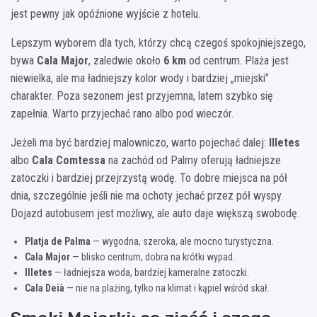
jest pewny jak opóźnione wyjście z hotelu.
Lepszym wyborem dla tych, którzy chcą czegoś spokojniejszego,
bywa
Cala Major
, zaledwie około
6 km
od centrum. Plaża jest
niewielka, ale ma ładniejszy kolor wody i bardziej „miejski”
charakter. Poza sezonem jest przyjemna, latem szybko się
zapełnia. Warto przyjechać rano albo pod wieczór.
Jeżeli ma być bardziej malowniczo, warto pojechać dalej:
Illetes
albo
Cala Comtessa
na zachód od Palmy oferują ładniejsze
zatoczki i bardziej przejrzystą wodę. To dobre miejsca na pół
dnia, szczególnie jeśli nie ma ochoty jechać przez pół wyspy.
Dojazd autobusem jest możliwy, ale auto daje większą swobodę.
Platja de Palma
— wygodna, szeroka, ale mocno turystyczna.
Cala Major
— blisko centrum, dobra na krótki wypad.
Illetes
— ładniejsza woda, bardziej kameralne zatoczki.
Cala Deià
— nie na plażing, tylko na klimat i kąpiel wśród skał.