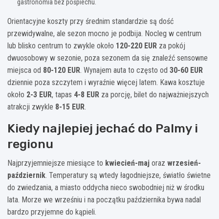
gastronomia bez pośpiechu.
Orientacyjne koszty przy średnim standardzie są dość
przewidywalne, ale sezon mocno je podbija. Nocleg w centrum
lub blisko centrum to zwykle około
120-220 EUR
za pokój
dwuosobowy w sezonie, poza sezonem da się znaleźć sensowne
miejsca od
80-120 EUR
. Wynajem auta to często od
30-60 EUR
dziennie poza szczytem i wyraźnie więcej latem. Kawa kosztuje
około
2-3 EUR
, tapas
4-8 EUR
za porcję, bilet do najważniejszych
atrakcji zwykle
8-15 EUR
.
Kiedy najlepiej jechać do Palmy i
regionu
Najprzyjemniejsze miesiące to
kwiecień-maj
oraz
wrzesień-
październik
. Temperatury są wtedy łagodniejsze, światło świetne
do zwiedzania, a miasto oddycha nieco swobodniej niż w środku
lata. Morze we wrześniu i na początku października bywa nadal
bardzo przyjemne do kąpieli.