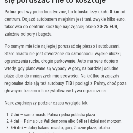
się poruszać i ile to kosztuje
Palma
jest wygodna logistycznie, bo lotnisko leży około
8 km
od
centrum. Dojazd autobusem miejskim jest tani, zwykle kilka euro,
taksówka do centrum kosztuje najczęściej około
20-25 EUR
,
zależnie od pory i bagażu.
Po samym mieście najlepiej poruszać się pieszo i autobusami.
Stare miasto nie jest stworzone do samochodu: wąskie uliczki,
ograniczenia ruchu, drogie parkowanie. Auto ma sens dopiero
wtedy, gdy planowane są wypady w góry, na bardziej odludne
plaże albo do mniejszych miejscowości. Na krótkie przejazdy
regionalne działają też autobusy
TIB
i pociągi z Palmy, choć poza
głównymi trasami ich częstotliwość bywa ograniczona.
Najrozsądniejszy podział czasu wygląda tak:
2 dni
— samo miasto Palma i jedna pobliska plaża.
4 dni
— Palma plus
Valldemossa
albo
Sóller
i dzień nad morzem.
5-6 dni
— dobry balans: miasto, góry, 2 różne plaże, lokalna