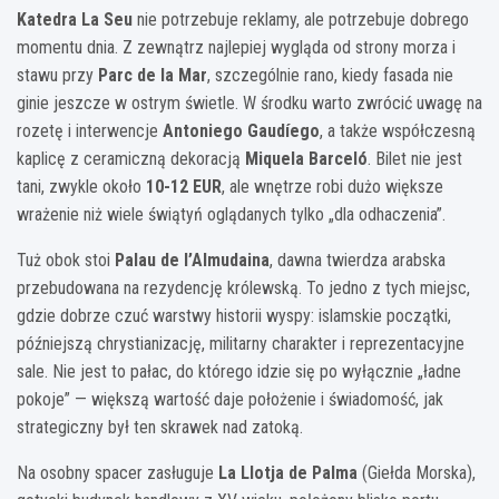
Katedra La Seu
nie potrzebuje reklamy, ale potrzebuje dobrego
momentu dnia. Z zewnątrz najlepiej wygląda od strony morza i
stawu przy
Parc de la Mar
, szczególnie rano, kiedy fasada nie
ginie jeszcze w ostrym świetle. W środku warto zwrócić uwagę na
rozetę i interwencje
Antoniego Gaudíego
, a także współczesną
kaplicę z ceramiczną dekoracją
Miquela Barceló
. Bilet nie jest
tani, zwykle około
10-12 EUR
, ale wnętrze robi dużo większe
wrażenie niż wiele świątyń oglądanych tylko „dla odhaczenia”.
Tuż obok stoi
Palau de l’Almudaina
, dawna twierdza arabska
przebudowana na rezydencję królewską. To jedno z tych miejsc,
gdzie dobrze czuć warstwy historii wyspy: islamskie początki,
późniejszą chrystianizację, militarny charakter i reprezentacyjne
sale. Nie jest to pałac, do którego idzie się po wyłącznie „ładne
pokoje” — większą wartość daje położenie i świadomość, jak
strategiczny był ten skrawek nad zatoką.
Na osobny spacer zasługuje
La Llotja de Palma
(Giełda Morska),