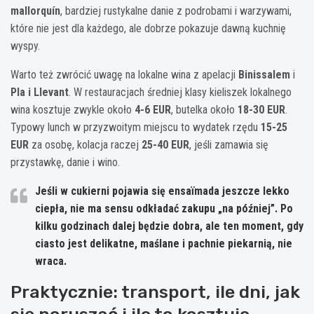
mallorquín
, bardziej rustykalne danie z podrobami i warzywami,
które nie jest dla każdego, ale dobrze pokazuje dawną kuchnię
wyspy.
Warto też zwrócić uwagę na lokalne wina z apelacji
Binissalem
i
Pla i Llevant
. W restauracjach średniej klasy kieliszek lokalnego
wina kosztuje zwykle około
4-6 EUR
, butelka około
18-30 EUR
.
Typowy lunch w przyzwoitym miejscu to wydatek rzędu
15-25
EUR
za osobę, kolacja raczej
25-40 EUR
, jeśli zamawia się
przystawkę, danie i wino.
Jeśli w cukierni pojawia się
ensaïmada
jeszcze lekko
ciepła, nie ma sensu odkładać zakupu „na później”. Po
kilku godzinach dalej będzie dobra, ale ten moment, gdy
ciasto jest delikatne, maślane i pachnie piekarnią, nie
wraca.
Praktycznie: transport, ile dni, jak