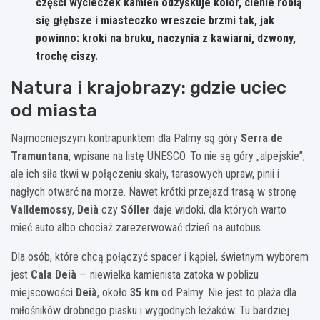
części wycieczek kamień odzyskuje kolor, cienie robią
się głębsze i miasteczko wreszcie brzmi tak, jak
powinno: kroki na bruku, naczynia z kawiarni, dzwony,
trochę ciszy.
Natura i krajobrazy: gdzie uciec
od miasta
Najmocniejszym kontrapunktem dla Palmy są góry
Serra de
Tramuntana
, wpisane na listę UNESCO. To nie są góry „alpejskie”,
ale ich siła tkwi w połączeniu skały, tarasowych upraw, pinii i
nagłych otwarć na morze. Nawet krótki przejazd trasą w stronę
Valldemossy
,
Deià
czy
Sóller
daje widoki, dla których warto
mieć auto albo chociaż zarezerwować dzień na autobus.
Dla osób, które chcą połączyć spacer i kąpiel, świetnym wyborem
jest
Cala Deià
— niewielka kamienista zatoka w pobliżu
miejscowości
Deià
, około
35 km
od Palmy. Nie jest to plaża dla
miłośników drobnego piasku i wygodnych leżaków. Tu bardziej