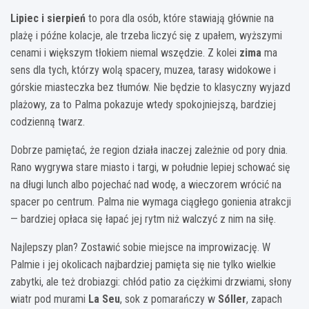
Lipiec i sierpień
to pora dla osób, które stawiają głównie na
plażę i późne kolacje, ale trzeba liczyć się z upałem, wyższymi
cenami i większym tłokiem niemal wszędzie. Z kolei
zima
ma
sens dla tych, którzy wolą spacery, muzea, tarasy widokowe i
górskie miasteczka bez tłumów. Nie będzie to klasyczny wyjazd
plażowy, za to Palma pokazuje wtedy spokojniejszą, bardziej
codzienną twarz.
Dobrze pamiętać, że region działa inaczej zależnie od pory dnia.
Rano wygrywa stare miasto i targi, w południe lepiej schować się
na długi lunch albo pojechać nad wodę, a wieczorem wrócić na
spacer po centrum. Palma nie wymaga ciągłego gonienia atrakcji
— bardziej opłaca się łapać jej rytm niż walczyć z nim na siłę.
Najlepszy plan? Zostawić sobie miejsce na improwizację. W
Palmie i jej okolicach najbardziej pamięta się nie tylko wielkie
zabytki, ale też drobiazgi: chłód patio za ciężkimi drzwiami, słony
wiatr pod murami
La Seu
, sok z pomarańczy w
Sóller
, zapach