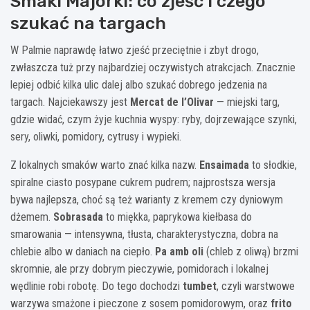
Smaki Majorki: co zjeść i czego
szukać na targach
W Palmie naprawdę łatwo zjeść przeciętnie i zbyt drogo,
zwłaszcza tuż przy najbardziej oczywistych atrakcjach. Znacznie
lepiej odbić kilka ulic dalej albo szukać dobrego jedzenia na
targach. Najciekawszy jest
Mercat de l’Olivar
— miejski targ,
gdzie widać, czym żyje kuchnia wyspy: ryby, dojrzewające szynki,
sery, oliwki, pomidory, cytrusy i wypieki.
Z lokalnych smaków warto znać kilka nazw.
Ensaimada
to słodkie,
spiralne ciasto posypane cukrem pudrem; najprostsza wersja
bywa najlepsza, choć są też warianty z kremem czy dyniowym
dżemem.
Sobrasada
to miękka, paprykowa kiełbasa do
smarowania — intensywna, tłusta, charakterystyczna, dobra na
chlebie albo w daniach na ciepło.
Pa amb oli
(chleb z oliwą) brzmi
skromnie, ale przy dobrym pieczywie, pomidorach i lokalnej
wędlinie robi robotę. Do tego dochodzi
tumbet
, czyli warstwowe
warzywa smażone i pieczone z sosem pomidorowym, oraz
frito