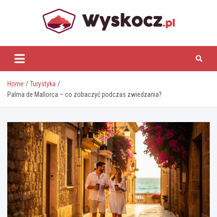
Skip
to
content
www.wyskocz.pl
Home
Turystyka
Palma de Mallorca – co zobaczyć podczas zwiedzania?