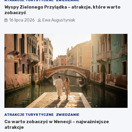
ATRAKCJE TURYSTYCZNE
ZWIEDZANIE
j
z
Wyspy Zielonego Przylądka – atrakcje, które warto
e
e
zobaczyć
c
n
h
i
16 lipca 2026
Ewa Augustyniak
a
a
ć
?
ATRAKCJE TURYSTYCZNE
ZWIEDZANIE
Co warto zobaczyć w Wenecji – najważniejsze
atrakcje