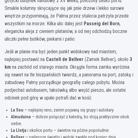
gotycki budynek handlowy z XV wieku, położony blisko portu.
Smukłe kolumny skręcające się jak pnie drzew i lekko surowe
wnętrze przypominają, że Palma przez stulecia patrzyła przede
wszystkim na morze. Kilka ulic dalej jest
Passeig del Born
,
elegancka aleja z cieniem platanów, a od niej odchodzą boczne
uliczki pełne butików, piekarni i patio.
Jeśli w planie ma być jeden punkt widokowy nad miastem,
najlepiej postawić na
Castell de Bellver
(Zamek Bellver), około
3
km
na zachód od starego miasta. Okrągła forma zamku wyróżnia
się nawet na tle hiszpańskich twierdz, a panorama na port, zatokę i
zabudowę Palmy porządkuje geografię całego pobytu. Można
podjechać autobusem, taksówką albo wejść pieszo, ale ostatni
odcinek pod górę w upale potrafi dać w kość.
La Seu
— najlepiej rano, zanim pojawią się grupy i autokary.
Almudaina
— dobrze połączyć z katedrą, bo stoją praktycznie obok
siebie.
La Llotja
i okolice portu — świetne na późne popołudnie.
Bellver
— najlepsze światło i widoki zwykle pod koniec dnia.