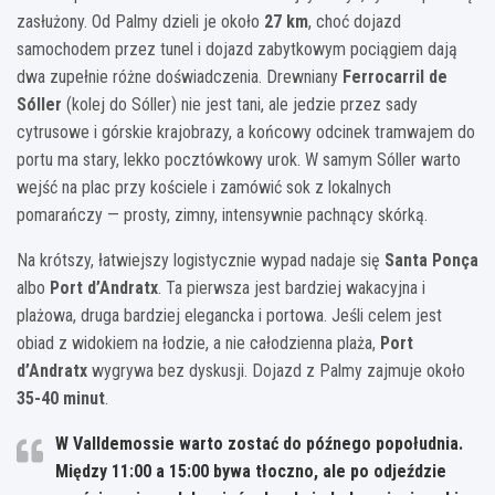
zasłużony. Od Palmy dzieli je około
27 km
, choć dojazd
samochodem przez tunel i dojazd zabytkowym pociągiem dają
dwa zupełnie różne doświadczenia. Drewniany
Ferrocarril de
Sóller
(kolej do Sóller) nie jest tani, ale jedzie przez sady
cytrusowe i górskie krajobrazy, a końcowy odcinek tramwajem do
portu ma stary, lekko pocztówkowy urok. W samym Sóller warto
wejść na plac przy kościele i zamówić sok z lokalnych
pomarańczy — prosty, zimny, intensywnie pachnący skórką.
Na krótszy, łatwiejszy logistycznie wypad nadaje się
Santa Ponça
albo
Port d’Andratx
. Ta pierwsza jest bardziej wakacyjna i
plażowa, druga bardziej elegancka i portowa. Jeśli celem jest
obiad z widokiem na łodzie, a nie całodzienna plaża,
Port
d’Andratx
wygrywa bez dyskusji. Dojazd z Palmy zajmuje około
35-40 minut
.
W
Valldemossie
warto zostać do późnego popołudnia.
Między
11:00
a
15:00
bywa tłoczno, ale po odjeździe