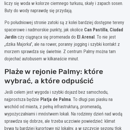
liczy się woda w kolorze ciemnego turkusu, skały i zapach sosen.
Buty do wody naprawdę się przydają.
Po południowej stronie zatoki są z kolei bardziej dostępne tereny
spacerowe i nadmorskie punkty, jak okolice
Can Pastilla
,
Ciudad
Jardín
czy ciągnąca się promenada do
El Arenal
. To nie jest
„dzika Majorka”, ale na rower, poranny jogging i szybki kontakt z
morzem sprawdza się świetnie. Z centrum Palmy można tam
dojechać autobusem w kilkanaście minut.
Plaże w rejonie Palmy: które
wybrać, a które odpuścić
Jeśli celem jest wygoda i szybki dojazd bez samochodu,
najprostsza będzie
Platja de Palma
. To długi pas piasku na
wschód od miasta, z pełną infrastrukturą, promenadą,
wypożyczalniami i mnóstwem lokali. Na rodzinny dzień nad wodą
sprawdza się dobrze, ale trzeba uczciwie powiedzieć: klimat
bywa tu bardziej kurortowy niż lokalny, a w szczycie sezonu tłok